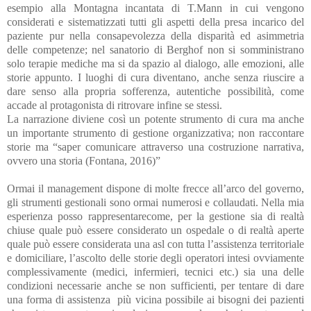
esempio alla Montagna incantata di T.Mann in cui vengono
considerati e sistematizzati tutti gli aspetti della presa incarico del
paziente pur nella consapevolezza della disparità ed asimmetria
delle competenze; nel sanatorio di Berghof non si somministrano
solo terapie mediche ma si da spazio al dialogo, alle emozioni, alle
storie appunto. I luoghi di cura diventano, anche senza riuscire a
dare senso alla propria sofferenza, autentiche possibilità, come
accade al protagonista di ritrovare infine se stessi.
La narrazione diviene così un potente strumento di cura ma anche
un importante strumento di gestione organizzativa; non raccontare
storie ma “saper comunicare attraverso una costruzione narrativa,
ovvero una storia (Fontana, 2016)”
Ormai il management dispone di molte frecce all’arco del governo,
gli strumenti gestionali sono ormai numerosi e collaudati. Nella mia
esperienza posso rappresentarecome, per la gestione sia di realtà
chiuse quale può essere considerato un ospedale o di realtà aperte
quale può essere considerata una asl con tutta l’assistenza territoriale
e domiciliare, l’ascolto delle storie degli operatori intesi ovviamente
complessivamente (medici, infermieri, tecnici etc.) sia una delle
condizioni necessarie anche se non sufficienti, per tentare di dare
una forma di assistenza più vicina possibile ai bisogni dei pazienti