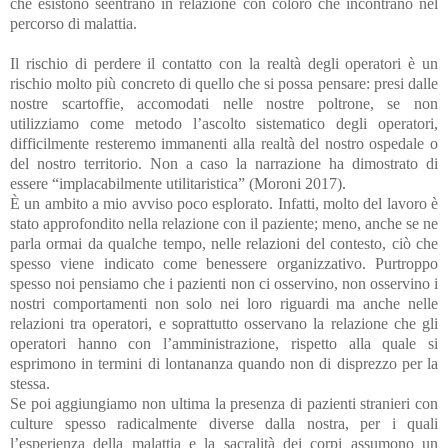
che esistono seentrano in relazione con coloro che incontrano nel
percorso di malattia.
Il rischio di perdere il contatto con la realtà degli operatori è un
rischio molto più concreto di quello che si possa pensare: presi dalle
nostre scartoffie, accomodati nelle nostre poltrone, se non
utilizziamo come metodo l’ascolto sistematico degli operatori,
difficilmente resteremo immanenti alla realtà del nostro ospedale o
del nostro territorio. Non a caso la narrazione ha dimostrato di
essere “implacabilmente utilitaristica” (Moroni 2017).
È un ambito a mio avviso poco esplorato. Infatti, molto del lavoro è
stato approfondito nella relazione con il paziente; meno, anche se ne
parla ormai da qualche tempo, nelle relazioni del contesto, ciò che
spesso viene indicato come benessere organizzativo. Purtroppo
spesso noi pensiamo che i pazienti non ci osservino, non osservino i
nostri comportamenti non solo nei loro riguardi ma anche nelle
relazioni tra operatori, e soprattutto osservano la relazione che gli
operatori hanno con l’amministrazione, rispetto alla quale si
esprimono in termini di lontananza quando non di disprezzo per la
stessa.
Se poi aggiungiamo non ultima la presenza di pazienti stranieri con
culture spesso radicalmente diverse dalla nostra, per i quali
l’esperienza della malattia e la sacralità dei corpi assumono un