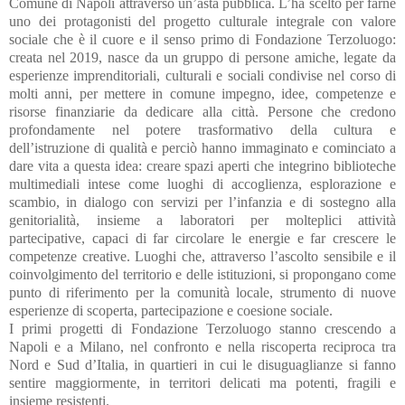
Comune di Napoli attraverso un’asta pubblica. L’ha scelto per farne
uno dei protagonisti del progetto culturale integrale con valore
sociale che è il cuore e il senso primo di Fondazione Terzoluogo:
creata nel 2019, nasce da un gruppo di persone amiche, legate da
esperienze imprenditoriali, culturali e sociali condivise nel corso di
molti anni, per mettere in comune impegno, idee, competenze e
risorse finanziarie da dedicare alla città. Persone che credono
profondamente nel potere trasformativo della cultura e
dell’istruzione di qualità e perciò hanno immaginato e cominciato a
dare vita a questa idea: creare spazi aperti che integrino biblioteche
multimediali intese come luoghi di accoglienza, esplorazione e
scambio, in dialogo con servizi per l’infanzia e di sostegno alla
genitorialità, insieme a laboratori per molteplici attività
partecipative, capaci di far circolare le energie e far crescere le
competenze creative. Luoghi che, attraverso l’ascolto sensibile e il
coinvolgimento del territorio e delle istituzioni, si propongano come
punto di riferimento per la comunità locale, strumento di nuove
esperienze di scoperta, partecipazione e coesione sociale.
I primi progetti di Fondazione Terzoluogo stanno crescendo a
Napoli e a Milano, nel confronto e nella riscoperta reciproca tra
Nord e Sud d’Italia, in quartieri in cui le disuguaglianze si fanno
sentire maggiormente, in territori delicati ma potenti, fragili e
insieme resistenti.