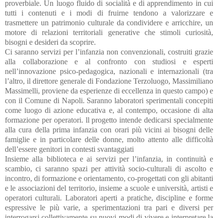
proverbiale. Un luogo fluido di socialità e di apprendimento in cui
tutti i contenuti e i modi di fruirne tendono a valorizzare e
trasmettere un patrimonio culturale da condividere e arricchire, un
motore di relazioni territoriali generative che stimoli curiosità,
bisogni e desideri da scoprire.
Ci saranno servizi per l’infanzia non convenzionali, costruiti grazie
alla collaborazione e al confronto con studiosi e esperti
nell’innovazione psico-pedagogica, nazionali e internazionali (tra
l’altro, il direttore generale di Fondazione Terzoluogo, Massimiliano
Massimelli, proviene da esperienze di eccellenza in questo campo) e
con il Comune di Napoli. Saranno laboratori sperimentali concepiti
come luogo di azione educativa e, al contempo, occasione di alta
formazione per operatori. ll progetto intende dedicarsi specialmente
alla cura della prima infanzia con orari più vicini ai bisogni delle
famiglie e in particolare delle donne, molto attento alle difficoltà
dell’essere genitori in contesti svantaggiati
Insieme alla biblioteca e ai servizi per l’infanzia, in continuità e
scambio, ci saranno spazi per attività socio-culturali di ascolto e
incontro, di formazione e orientamento, co-progettati con gli abitanti
e le associazioni del territorio, insieme a scuole e università, artisti e
operatori culturali. Laboratori aperti a pratiche, discipline e forme
espressive le più varie, a sperimentazioni tra pari e diversi per
interrogarsi collettivamente su nuovi modi di vivere e interpretare la