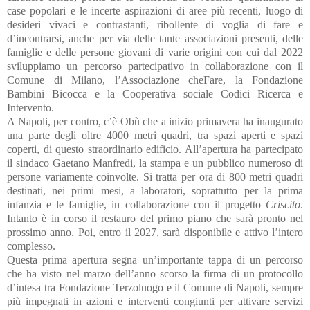
case popolari e le incerte aspirazioni di aree più recenti, luogo di
desideri vivaci e contrastanti, ribollente di voglia di fare e
d’incontrarsi, anche per via delle tante associazioni presenti, delle
famiglie e delle persone giovani di varie origini con cui dal 2022
sviluppiamo un percorso partecipativo in collaborazione con il
Comune di Milano, l’Associazione cheFare, la Fondazione
Bambini Bicocca e la Cooperativa sociale Codici Ricerca e
Intervento.
A Napoli, per contro, c’è Obù che a inizio primavera ha inaugurato
una parte degli oltre 4000 metri quadri, tra spazi aperti e spazi
coperti, di questo straordinario edificio. All’apertura ha partecipato
il sindaco Gaetano Manfredi, la stampa e un pubblico numeroso di
persone variamente coinvolte. Si tratta per ora di 800 metri quadri
destinati, nei primi mesi, a laboratori, soprattutto per la prima
infanzia e le famiglie, in collaborazione con il progetto
Criscito
.
Intanto è in corso il restauro del primo piano che sarà pronto nel
prossimo anno. Poi, entro il 2027, sarà disponibile e attivo l’intero
complesso.
Questa prima apertura segna un’importante tappa di un percorso
che ha visto nel marzo dell’anno scorso la firma di un protocollo
d’intesa tra Fondazione Terzoluogo e il Comune di Napoli, sempre
più impegnati in azioni e interventi congiunti per attivare servizi