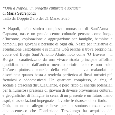
“Obù a Napoli: un progetto culturale e sociale”
di
Maria Sebregondi
tratto da Doppio Zero del 21 Marzo 2025
A Napoli, nello storico complesso monastico di Sant’Anna a
Capuana, nasce un grande centro culturale pensato come luogo
d’incontro, esplorazione e aggregazione per famiglie, bambine e
bambini, per giovani e persone di ogni età. Nasce per iniziativa di
Fondazione Terzoluogo e si chiama Obù perché si trova proprio nel
cuore del Borgo Sant’Antonio Abate, noto come ‘O Buvero – il
Borgo – caratterizzato da una vivace strada principale affollata
quotidianamente dall’antico mercato ortofrutticolo e non solo.
Un’area piuttosto centrale della città e tuttavia malandata e
disordinata quanto basta a renderla periferica ai flussi turistici più
frettolosi e addomesticati. Un quartiere complesso, di fragilità
sociale e crescenti disuguaglianze, e però ricco di energie potenziali
per la numerosa presenza di giovani di diverse provenienze culturali
e geografiche, di famiglie in cerca di un presente e un futuro meno
aspri, di associazioni impegnate a favorire le risorse del territorio.
Obù, un nome allegro e lieve per un sontuoso ex-convento
cinquecentesco che Fondazione Terzoluogo ha acquisito dal