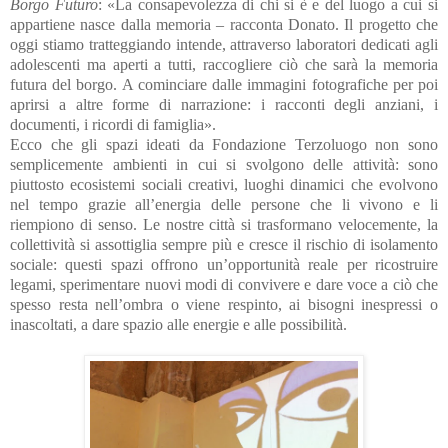
Borgo Futuro
: «La consapevolezza di chi si è e del luogo a cui si
appartiene nasce dalla memoria – racconta Donato. Il progetto che
oggi stiamo tratteggiando intende, attraverso laboratori dedicati agli
adolescenti ma aperti a tutti, raccogliere ciò che sarà la memoria
futura del borgo. A cominciare dalle immagini fotografiche per poi
aprirsi a altre forme di narrazione: i racconti degli anziani, i
documenti, i ricordi di famiglia».
Ecco che gli spazi ideati da Fondazione Terzoluogo non sono
semplicemente ambienti in cui si svolgono delle attività: sono
piuttosto ecosistemi sociali creativi, luoghi dinamici che evolvono
nel tempo grazie all’energia delle persone che li vivono e li
riempiono di senso. Le nostre città si trasformano velocemente, la
collettività si assottiglia sempre più e cresce il rischio di isolamento
sociale: questi spazi offrono un’opportunità reale per ricostruire
legami, sperimentare nuovi modi di convivere e dare voce a ciò che
spesso resta nell’ombra o viene respinto, ai bisogni inespressi o
inascoltati, a dare spazio alle energie e alle possibilità.