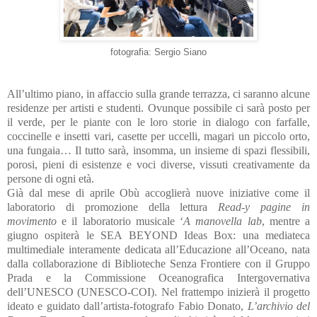
fotografia: Sergio Siano
All’ultimo piano, in affaccio sulla grande terrazza, ci saranno alcune
residenze per artisti e studenti. Ovunque possibile ci sarà posto per
il verde, per le piante con le loro storie in dialogo con farfalle,
coccinelle e insetti vari, casette per uccelli, magari un piccolo orto,
una fungaia… Il tutto sarà, insomma, un insieme di spazi flessibili,
porosi, pieni di esistenze e voci diverse, vissuti creativamente da
persone di ogni età.
Già dal mese di aprile Obù accoglierà nuove iniziative come il
laboratorio di promozione della lettura
Read-y pagine in
movimento
e il laboratorio musicale ‘
A manovella lab
, mentre a
giugno ospiterà le SEA BEYOND Ideas Box: una mediateca
multimediale interamente dedicata all’Educazione all’Oceano, nata
dalla collaborazione di Biblioteche Senza Frontiere con il Gruppo
Prada e la Commissione Oceanografica Intergovernativa
dell’UNESCO (UNESCO-COI). Nel frattempo inizierà il progetto
ideato e guidato dall’artista-fotografo Fabio Donato,
L’archivio del