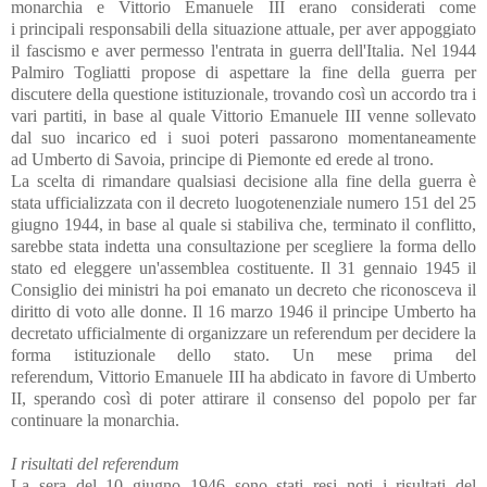
monarchia e Vittorio Emanuele III erano considerati come
i principali responsabili della situazione attuale, per aver appoggiato
il fascismo e aver permesso l'entrata in guerra dell'Italia. Nel 1944
Palmiro Togliatti propose di aspettare la fine della guerra per
discutere della questione istituzionale, trovando così un accordo tra i
vari partiti, in base al quale Vittorio Emanuele III venne sollevato
dal suo incarico ed i suoi poteri passarono momentaneamente
ad Umberto di Savoia, principe di Piemonte ed erede al trono.
La scelta di rimandare qualsiasi decisione alla fine della guerra è
stata ufficializzata con il decreto luogotenenziale numero 151 del 25
giugno 1944, in base al quale si stabiliva che, terminato il conflitto,
sarebbe stata indetta una consultazione per scegliere la forma dello
stato ed eleggere un'assemblea costituente. Il 31 gennaio 1945 il
Consiglio dei ministri ha poi emanato un decreto che riconosceva il
diritto di voto alle donne. Il 16 marzo 1946 il principe Umberto ha
decretato ufficialmente di organizzare un referendum per decidere la
forma istituzionale dello stato. Un mese prima del
referendum, Vittorio Emanuele III ha abdicato in favore di Umberto
II, sperando così di poter attirare il consenso del popolo per far
continuare la monarchia.
I risultati del referendum
La sera del 10 giugno 1946 sono stati resi noti i risultati del