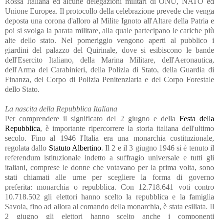
Rossa Italiana ed alcune delegazioni militari di ONU, NATO ed
Unione Europea. Il protocollo della celebrazione prevede che venga
deposta una corona d'alloro al Milite Ignoto all'Altare della Patria e
poi si svolga la parata militare, alla quale partecipano le cariche più
alte dello stato. Nel pomeriggio vengono aperti al pubblico i
giardini del palazzo del Quirinale, dove si esibiscono le bande
dell'Esercito Italiano, della Marina Militare, dell'Aeronautica,
dell'Arma dei Carabinieri, della Polizia di Stato, della Guardia di
Finanza, del Corpo di Polizia Penitenziaria e del Corpo Forestale
dello Stato.
La nascita della Repubblica Italiana
Per comprendere il significato del 2 giugno e della
Festa della
Repubblica
, è importante ripercorrere la storia italiana dell'ultimo
secolo. Fino al 1946 l'Italia era una monarchia costituzionale,
regolata dallo
Statuto Albertino
. Il 2 e il 3 giugno 1946 si è tenuto il
referendum istituzionale indetto a suffragio universale e tutti gli
italiani, comprese le donne che votavano per la prima volta, sono
stati chiamati alle urne per scegliere la forma di governo
preferita: monarchia o repubblica. Con 12.718.641 voti contro
10.718.502 gli elettori hanno scelto la repubblica e la famiglia
Savoia, fino ad allora al comando della monarchia, è stata esiliata. Il
2 giugno gli elettori hanno scelto anche i componenti