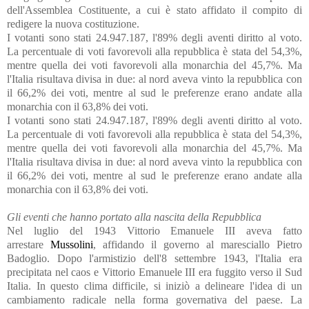
dell'Assemblea Costituente, a cui è stato affidato il compito di
redigere la nuova costituzione.
I votanti sono stati 24.947.187, l'89% degli aventi diritto al voto.
La percentuale di voti favorevoli alla repubblica è stata del 54,3%,
mentre quella dei voti favorevoli alla monarchia del 45,7%. Ma
l'Italia risultava divisa in due: al nord aveva vinto la repubblica con
il 66,2% dei voti, mentre al sud le preferenze erano andate alla
monarchia con il 63,8% dei voti.
I votanti sono stati 24.947.187, l'89% degli aventi diritto al voto.
La percentuale di voti favorevoli alla repubblica è stata del 54,3%,
mentre quella dei voti favorevoli alla monarchia del 45,7%. Ma
l'Italia risultava divisa in due: al nord aveva vinto la repubblica con
il 66,2% dei voti, mentre al sud le preferenze erano andate alla
monarchia con il 63,8% dei voti.
Gli eventi che hanno portato alla nascita della Repubblica
Nel luglio del 1943 Vittorio Emanuele III aveva fatto
arrestare
Mussolini
, affidando il governo al maresciallo Pietro
Badoglio. Dopo l'armistizio dell'8 settembre 1943, l'Italia era
precipitata nel caos e Vittorio Emanuele III era fuggito verso il Sud
Italia. In questo clima difficile, si iniziò a delineare l'idea di un
cambiamento radicale nella forma governativa del paese. La