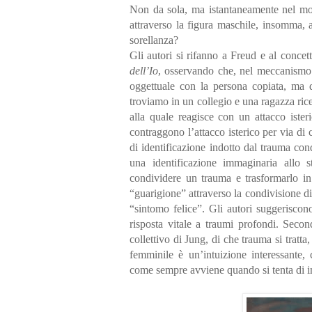
Non da sola, ma istantaneamente nel mom
attraverso la figura maschile, insomma, a
sorellanza?
Gli autori si rifanno a Freud e al concet
dell’Io
, osservando che, nel meccanismo 
oggettuale con la persona copiata, ma da
troviamo in un collegio e una ragazza ric
alla quale reagisce con un attacco ister
contraggono l’attacco isterico per via di
di identificazione indotto dal trauma cond
una identificazione immaginaria allo
condividere un trauma e trasformarlo in
“guarigione” attraverso la condivisione 
“sintomo felice”. Gli autori suggeriscon
risposta vitale a traumi profondi. Secon
collettivo di Jung, di che trauma si trat
femminile è un’intuizione interessante,
come sempre avviene quando si tenta di in