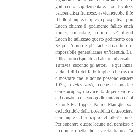
godimento supplementare, non localizza
psicoanalista francese, avvicinerebbe il 
Il fallo dunque, in questa prospettiva, pu
Lacan chiama il godimento fallico anche
idiòtes, particolare, proprio a sé”; il 
Lacan ha utilizzato questo godimento com
Se per l’uomo è più facile costruire un’
impossibile generalizzare un’identità. La
fallica, non risponde ad alcun universale
Tuttavia, secondo gli autori – e qui inizia
vada al di là del fallo implica che essa n
dimostrare che le donne possono esistere
1973, in
Television
), ma che esistono le
come gruppo, movimento di pensiero e di 
dal non-tutto e il suo godimento non dà al
E qui Silvia Lippi e Patrice Maniglier so
escludendole dalla possibilità di associa
comunque dal principio del fallo? Come 
Per superare queste lacune nel pensiero p
tra donne, quella che nasce dal trauma: “ab