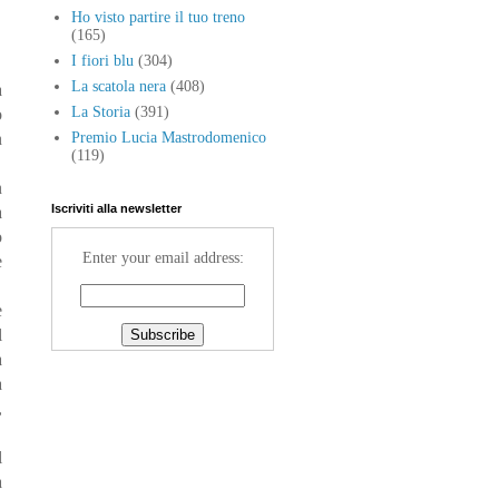
Ho visto partire il tuo treno
(165)
I fiori blu
(304)
La scatola nera
(408)
a
La Storia
(391)
o
n
Premio Lucia Mastrodomenico
(119)
n
Iscriviti alla newsletter
a
o
Enter your email address:
e
e
l
a
a
,
l
a