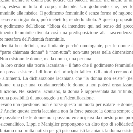
to, esteso in tutto il corpo, indicibile. Un godimento che, per l
femminile alla mistica. Il godimento femminile è senza forma né ragione
ò essere un ingombro, può inebetirlo, renderlo idiota. A questo proposit
 godimento dell'idiota: “Idiota da intendere qui nel senso del grec
godimento femminile diventa così una predisposizione alla trascendenza
e metafora dell’identità femminile.
identità ben definita, ma limitante perché omologante, per le donne 
 “parte chiamata donna” è “non-tutta”: non-tutta presa nella dimension
. Non esistono le donne, ma la donna, una per una.
 la loro critica alla teoria lacaniana – il fatto che il godimento femminil
on possa esistere al di fuori del principio fallico. Gli autori cercano d
 altrimenti. La dichiarazione lacaniana che “la donna non esiste” (ne
 donne, una per una, condannerebbe le donne a non potersi organizzar
azione. Nel sistema lacaniano, la donna è rappresentata dall’infinito
cuna possibilità di ancoraggio a un’identificazione.
llevano una questione: non è forse questo un modo per isolare le donne
rsi? Anche questa teoria lacaniana non fa forse passare la donna sempre 
è possibile che le donne non possano emanciparsi da questo principio
sicoanalitico, Lippi e Maniglier propongono un altro tipo di solidariet
biamo una brutta notizia per gli psicoanalisti lacaniani: la donna esiste