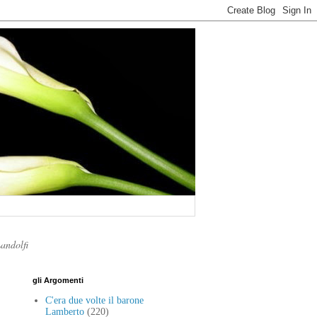
Landolfi
gli Argomenti
C'era due volte il barone
Lamberto
(220)