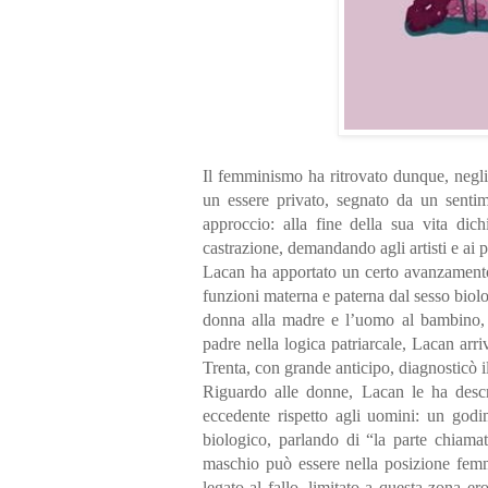
Il femminismo ha ritrovato dunque, negli 
un essere privato, segnato da un sentime
approccio: alla fine della sua vita dic
castrazione, demandando agli artisti e ai 
Lacan ha apportato un certo avanzamento 
funzioni materna e paterna dal sesso biolo
donna alla madre e l’uomo al bambino, 
padre nella logica patriarcale, Lacan ar
Trenta, con grande anticipo, diagnosticò i
Riguardo alle donne, Lacan le ha descr
eccedente rispetto agli uomini: un godi
biologico, parlando di “la parte chiam
maschio può essere nella posizione femm
legato al fallo, limitato a questa zona 