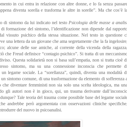
ento in cui entra in relazione con altre donne, e lo fa senza passar
ppena diventa sorella e trasforma le altre in sorelle”. Ma che cos’è l
to di sintomo da lui indicato nel testo
Psicologia delle masse a analis
di formazione del sintomo, l’identificazione non dipende dal rapport
l vissuto psichico della stessa situazione. Nel testo in questione c
eve una lettera da un giovane che ama segretamente che la fa ingelosire
ico; alcune delle sue amiche, al corrente della vicenda della ragazza
 ciò che Freud definisce “contagio psichico”. Si tratta di un meccanism
iviso. Questa solidarietà non si basa sull’empatia, non si tratta cioè d
 stesso sintomo, ma su una connessione inconscia che permette d
 un legame sociale. La “sorellanza”, quindi, diventa una modalità d
di un sintomo comune, di una trasformazione da elemento di sofferenza 
o che diventare femministi non sia solo una scelta ideologica, ma un
do gli autori non è in gioco, qui, un trauma derivante dall’inconsci
ta, dunque? Tale teoria del trauma come possibile base del legame social
 che andrebbe però argomentata con osservazioni cliniche specifiche
trodurre del nuovo in psicoanalisi.