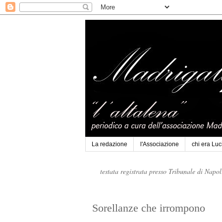
La redazione
l'Associazione
chi era Lu
testata registrata presso Tribunale di Napo
Sorellanze che irrompono