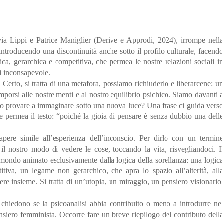
5
lvia Lippi e Patrice Maniglier (Derive e Approdi, 2024), irrompe nell
introducendo una discontinuità anche sotto il profilo culturale, facend
rica, gerarchica e competitiva, che permea le nostre relazioni sociali i
i inconsapevole.
erto, si tratta di una metafora, possiamo richiuderlo e liberarcene: u
mporsi alle nostre menti e al nostro equilibrio psichico. Siamo davanti 
zze o provare a immaginare sotto una nuova luce? Una frase ci guida vers
che permea il testo: “poiché la gioia di pensare è senza dubbio una dell
ere simile all’esperienza dell’inconscio. Per dirlo con un termin
 il nostro modo di vedere le cose, toccando la vita, risvegliandoci. I
 mondo animato esclusivamente dalla logica della sorellanza: una logic
tiva, un legame non gerarchico, che apra lo spazio all’alterità, all
idere insieme. Si tratta di un’utopia, un miraggio, un pensiero visionario
i chiedono se la psicoanalisi abbia contribuito o meno a introdurre ne
pensiero femminista. Occorre fare un breve riepilogo del contributo dell