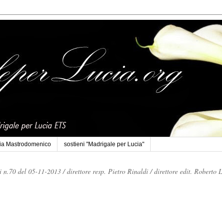
cia Mastrodomenico
sostieni "Madrigale per Lucia"
li n.70 del 05-11-2013 /
direttore resp. Pietro Rinaldi /
direttore edit. Roberto 