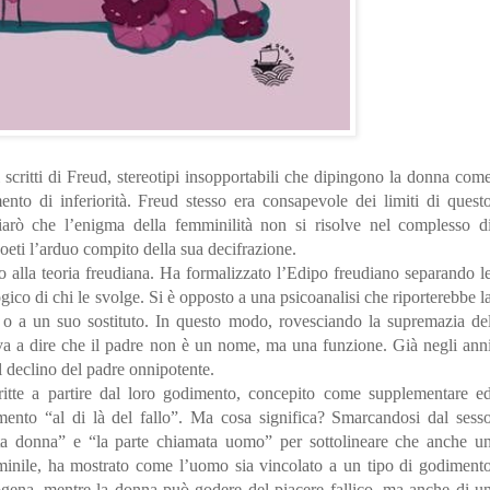
scritti di Freud, stereotipi insopportabili che dipingono la donna com
nto di inferiorità. Freud stesso era consapevole dei limiti di quest
hiarò che l’enigma della femminilità non si risolve nel complesso d
poeti l’arduo compito della sua decifrazione.
alla teoria freudiana. Ha formalizzato l’Edipo freudiano separando l
gico di chi le svolge. Si è opposto a una psicoanalisi che riporterebbe l
o a un suo sostituto. In questo modo, rovesciando la supremazia de
riva a dire che il padre non è un nome, ma una funzione. Già negli ann
l declino del padre onnipotente.
itte a partire dal loro godimento, concepito come supplementare e
mento “al di là del fallo”. Ma cosa significa? Smarcandosi dal sess
ata donna” e “la parte chiamata uomo” per sottolineare che anche u
inile, ha mostrato come l’uomo sia vincolato a un tipo di godiment
erogena, mentre la donna può godere del piacere fallico, ma anche di u