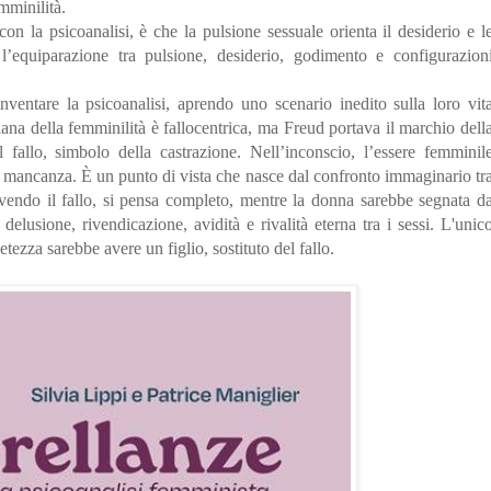
mminilità.
on la psicoanalisi, è che la pulsione sessuale orienta il desiderio e l
 l’equiparazione tra pulsione, desiderio, godimento e configurazion
ventare la psicoanalisi, aprendo uno scenario inedito sulla loro vit
na della femminilità è fallocentrica, ma Freud portava il marchio dell
 fallo, simbolo della castrazione. Nell’inconscio, l’essere femminil
 mancanza. È un punto di vista che nasce dal confronto immaginario tr
vendo il fallo, si pensa completo, mentre la donna sarebbe segnata d
delusione, rivendicazione, avidità e rivalità eterna tra i sessi. L'unic
ezza sarebbe avere un figlio, sostituto del fallo.