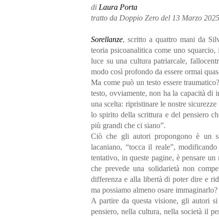
di
Laura Porta
tratto da Doppio Zero del 13 Marzo 202
Sorellanze
, scritto a quattro mani da Si
teoria psicoanalitica come uno squarcio, 
luce su una cultura patriarcale, fallocent
modo così profondo da essere ormai quas
Ma come può un testo essere traumatico? C
testo, ovviamente, non ha la capacità di i
una scelta: ripristinare le nostre sicure
lo spirito della scrittura e del pensiero 
più grandi che ci siano”.
Ciò che gli autori propongono è un sap
lacaniano, “tocca il reale”, modificando
tentativo, in queste pagine, è pensare un
che prevede una solidarietà non competi
differenza e alla libertà di poter dire e r
ma possiamo almeno osare immaginarlo?
A partire da questa visione, gli autori s
pensiero, nella cultura, nella società il 