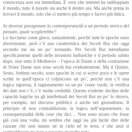
conoscenza non era immediata. È vero che internet ha raddoppiato
il mondo, tutto il mondo sta anche lì dentro ora. Ma anche prima lo
trovavi il mondo, solo che ci mettevi più tempo e facevi più fatica.
Se dovesse paragonare la contemporaneità a un periodo storico del
passato, quale sceglierebbe?
Lo facciamo come gioco, naturalmente, perché tutte le epoche sono
diversissime, però c’è una caratteristica dei Secoli Bui che oggi
secondo me sta un po’ tornando. Per Secoli Bui intendiamo
specificamente quelli delle invasioni barbariche e il periodo subito
dopo, non tutto il Medioevo – l’epoca di Dante o della costruzione
di Notre Dame non sono secoli bui evidentemente. Ma il Quinto,
Sesto, Settimo secolo, sono epoche in cui si scrive poco e le opere
scritte in quell’epoca ci colpiscono un po’, perché non c’è una
logica rigorosa, il ragionamento va un po’ come vuole, la verifica
dei dati non c’è, c’è molta credulità. Questo evidente declino delle
capacità logiche tra gli intellettuali dei Secoli Bui un po’ lo ritrovo,
per esempio, nel discorso pubblico o anche nel giornalismo. Il
principio di non contraddizione, la logica nell’argomentare, la
consequenzialità delle cose che dici… Non sono sicuro che fosse
già così una volta, mi sembra che oggi sia più facile dire delle
cazzate che non stanno né in cielo né in terra, e che anzi si
contraddicono tra loro e nessuno neanche nota.