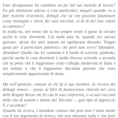
Fare divulgazione ha cambiato un po’ del suo metodo di lavoro?
Fa più attenzione adesso a cose particolari, magari quando va a
fare ricerche d’archivio, dettagli che sa che possono funzionare
come immagini e storie dei suoi racconti, al di là del loro valore
accademico?
In realtà no, nel senso che io ho sempre avuto il gusto di cercare
anche le cose divertenti. Già molti anni fa, quando ero ancora
giovane, alcuni dei miei maestri mi sgridavano dicendo:
Troppo
gusto per il particolare pittoresco che però non serve! Sfrondare,
sfrondare!
Quello che ho cambiato è il modo di scrivere, piuttosto,
perché anche le cose divertenti è molto diverso scriverle a seconda
che tu pensi che ti leggeranno cento colleghi medievisti in Italia e
nel mondo o che ti leggeranno diecimila persone che sono
semplicemente appassionate di storia.
Ma nell’opinione comune di chi fa il suo mestiere, la ricerca dei
dettagli minori – penso ai libri di fantascienza ritrovati nel covo
delle Brigate Rosse che lei cita in una conferenza, o ai suoi racconti
della vita di uomini e donne del Trecento –, quel tipo di approccio
lì, è accettato?
Quando fai ricerca, l’aneddoto curioso che però non c’entra niente
con il tuo argomento di ricerca, che non dimostra nulla e che però