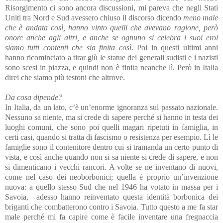
Risorgimento ci sono ancora discussioni, mi pareva che negli Stati
Uniti tra Nord e Sud avessero chiuso il discorso dicendo
meno male
che è andata così, hanno vinto quelli che avevano ragione, però
onore anche agli altri, e anche se ognuno si celebra i suoi eroi
siamo tutti contenti che sia finita così
. Poi in questi ultimi anni
hanno ricominciato a tirar giù le statue dei generali sudisti e i nazisti
sono scesi in piazza, e quindi non è finita neanche lì. Però in Italia
direi che siamo più testoni che altrove.
Da cosa dipende?
In Italia, da un lato, c’è un’enorme ignoranza sul passato nazionale.
Nessuno sa niente, ma si crede di sapere perché si hanno in testa dei
luoghi comuni, che sono poi quelli magari ripetuti in famiglia, in
certi casi, quando si tratta di fascismo o resistenza per esempio. Lì le
famiglie sono il contenitore dentro cui si tramanda un certo punto di
vista, e così anche quando non si sa niente si crede di sapere, e non
si dimenticano i vecchi rancori. A volte se ne inventano di nuovi,
come nel caso dei neoborbonici; quella è proprio un’invenzione
nuova: a quello stesso Sud che nel 1946 ha votato in massa per i
Savoia, adesso hanno reinventato questa identità borbonica dei
briganti che combatterono contro i Savoia. Tutto questo a me fa star
male perché mi fa capire come è facile inventare una fregnaccia