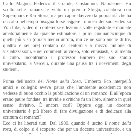
Carlo Magno, Federico il Grande, Costantino, Napoleone. Ha
scritto sette romanzi e vinto un premio Strega, collabora con
Superquark e Rai Storia, ma per capire davvero la popolarità che ha
raccolto nel tempo bisogna forse leggere i numeri dei suoi video su
YouTube, video di conferenze e lezioni a volte registrate e montate
amatorialmente da qualche estimatore: i primi cinquantacinque di
quelli più visti (durata media un’ora, ma ce ne sono anche di tre,
quattro e sei ore) contano da centomila a mezzo milione di
visualizzazioni, e nei commenti ai video, solo entusiasti, si alimenta
il culto. Incontriamo il professor Barbero nel suo studio
universitario, a Vercelli, durante una pausa tra i ricevimenti degli
studenti.
Prima dell’uscita del
Nome della Rosa
, Umberto Eco interpellò
amici e colleghi: aveva paura che l’ambiente accademico non
vedesse di buon occhio la pubblicazione di un romanzo. E all’epoca
erano paure fondate, tra invidie e critiche fu un libro, almeno in quel
senso, divisivo. È ancora così? Oppure oggi un docente
universitario è più libero di fare divulgazione e di dedicarsi alla
scrittura di romanzi?
Eco ci ha liberati tutti. Dal 1980, quando è uscito
Il nome della
rosa,
di colpo si è scoperto che per un docente universitario, e un