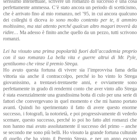
serissimo intellettuale, scrivere un romanzo di successo è una cosa
perfettamente ammessa. C’è stato ancora un periodo di scetticismo,
che è arrivato fino al mio romanzo, nel ’95, in cui ancora qualcuno
dei colleghi ti diceva
io sono molto contento per te, ti ammiro
moltissimo, ma stai attento perché qualcun altro magari troverà da
ridire…
Ma adesso è finito anche quello da un pezzo, tutti scrivono
romanzi.
Lei ha vissuto una prima popolarità fuori dall’accademia proprio
con il suo romanzo La bella vita e guerre altrui di Mr. Pyle,
gentiluomo che vinse il premio Strega.
Ho avuto questa fortuna di vivere sia l’improvvisa fama della
vittoria sia anche il contraccolpo, perché io ho vinto lo Strega
giovanissimo, a trentasei-trentasette anni, e ovviamente sono
perfettamente in grado di rendermi conto che aver vinto allo Strega
è stata essenzialmente una grandissima botta di culo per una serie di
fattori che convergevano in quel momento e che mi hanno portato
avanti. Quindi ho sperimentato il fatto di avere questo enorme
successo, i fotografi, la notorietà, e poi progressivamente di vederlo
scemare, questo successo, perché io poi ho fatto altri romanzi che
non hanno mai avuto assolutamente il successo del primo – anche
se secondo me sono più belli. Ho vissuto la grande fortuna culturale
di quello che ha vinto il Premio Strega, e per un anno escono