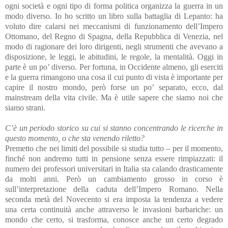
ogni società e ogni tipo di forma politica organizza la guerra in un
modo diverso. Io ho scritto un libro sulla battaglia di Lepanto: ha
voluto dire calarsi nei meccanismi di funzionamento dell’Impero
Ottomano, del Regno di Spagna, della Repubblica di Venezia, nel
modo di ragionare dei loro dirigenti, negli strumenti che avevano a
disposizione, le leggi, le abitudini, le regole, la mentalità. Oggi in
parte è un po’ diverso. Per fortuna, in Occidente almeno, gli eserciti
e la guerra rimangono una cosa il cui punto di vista è importante per
capire il nostro mondo, però forse un po’ separato, ecco, dal
mainstream della vita civile. Ma è utile sapere che siamo noi che
siamo strani.
C’è un periodo storico su cui si stanno concentrando le ricerche in
questo momento, o che sta venendo riletto?
Premetto che nei limiti del possibile si studia tutto – per il momento,
finché non andremo tutti in pensione senza essere rimpiazzati: il
numero dei professori universitari in Italia sta calando drasticamente
da molti anni. Però un cambiamento grosso in corso è
sull’interpretazione della caduta dell’Impero Romano. Nella
seconda metà del Novecento si era imposta la tendenza a vedere
una certa continuità anche attraverso le invasioni barbariche: un
mondo che certo, si trasforma, conosce anche un certo degrado