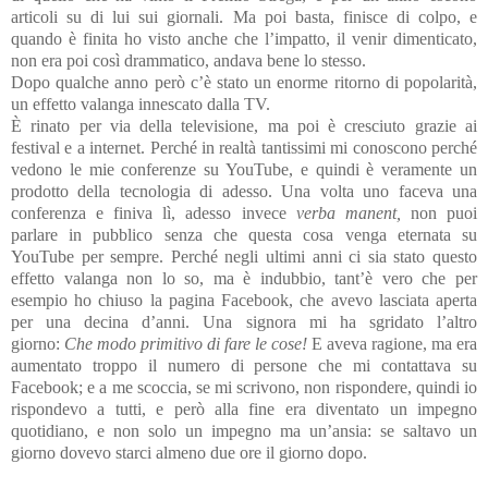
articoli su di lui sui giornali. Ma poi basta, finisce di colpo, e
quando è finita ho visto anche che l’impatto, il venir dimenticato,
non era poi così drammatico, andava bene lo stesso.
Dopo qualche anno però c’è stato un enorme ritorno di popolarità,
un effetto valanga innescato dalla TV.
È rinato per via della televisione, ma poi è cresciuto grazie ai
festival e a internet. Perché in realtà tantissimi mi conoscono perché
vedono le mie conferenze su YouTube, e quindi è veramente un
prodotto della tecnologia di adesso. Una volta uno faceva una
conferenza e finiva lì, adesso invece
verba manent,
non puoi
parlare in pubblico senza che questa cosa venga eternata su
YouTube per sempre. Perché negli ultimi anni ci sia stato questo
effetto valanga non lo so, ma è indubbio, tant’è vero che per
esempio ho chiuso la pagina Facebook, che avevo lasciata aperta
per una decina d’anni. Una signora mi ha sgridato l’altro
giorno:
Che modo primitivo di fare le cose!
E aveva ragione, ma era
aumentato troppo il numero di persone che mi contattava su
Facebook; e a me scoccia, se mi scrivono, non rispondere, quindi io
rispondevo a tutti, e però alla fine era diventato un impegno
quotidiano, e non solo un impegno ma un’ansia: se saltavo un
giorno dovevo starci almeno due ore il giorno dopo.