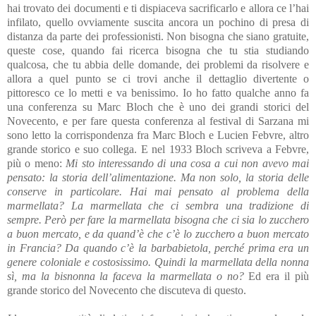
hai trovato dei documenti e ti dispiaceva sacrificarlo e allora ce l’hai
infilato, quello ovviamente suscita ancora un pochino di presa di
distanza da parte dei professionisti. Non bisogna che siano gratuite,
queste cose, quando fai ricerca bisogna che tu stia studiando
qualcosa, che tu abbia delle domande, dei problemi da risolvere e
allora a quel punto se ci trovi anche il dettaglio divertente o
pittoresco ce lo metti e va benissimo. Io ho fatto qualche anno fa
una conferenza su Marc Bloch che è uno dei grandi storici del
Novecento, e per fare questa conferenza al festival di Sarzana mi
sono letto la corrispondenza fra Marc Bloch e Lucien Febvre, altro
grande storico e suo collega. E nel 1933 Bloch scriveva a Febvre,
più o meno:
Mi sto interessando di una cosa a cui non avevo mai
pensato: la storia dell’alimentazione. Ma non solo, la storia delle
conserve in particolare. Hai mai pensato al problema della
marmellata? La marmellata che ci sembra una tradizione di
sempre. Però per fare la marmellata bisogna che ci sia lo zucchero
a buon mercato, e da quand’è che c’è lo zucchero a buon mercato
in Francia? Da quando c’è la barbabietola, perché prima era un
genere coloniale e costosissimo. Quindi la marmellata della nonna
sì, ma la bisnonna la faceva la marmellata o no?
Ed era il più
grande storico del Novecento che discuteva di questo.