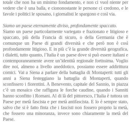
totale che non ha un minimo fondamento, e non ci vuol niente per
vedere che è una balla, e ciononostante le persone ci credono, e le
favole i politici le sposano, i giornalisti le spargono e così via.
Siamo un paese eternamente diviso, profondamente spaccato.
Siamo un paese particolarmente variegato e frazionato e litigioso e
spaccato, più della Francia di sicuro, o della Germania che è
comunque un Paese di grandi diversità e che però non è così
profondamente litigioso. E in più c’è la grande diversità geografica,
i dialetti, tutto quanto, l’Italia è un paese dove si può essere italiani e
contemporaneamente avere un’identità regionale fortissima. Voglio
dire noi, almeno a livello aneddotico, possiamo essere addirittura
comici. Vai a Siena a parlare della battaglia di Montaperti: tutti gli
anni a Siena festeggiano la battaglia di Montaperti, quando
sconfissero i fiorentini. A Benevento, capitale del Sannio, in piazza
c’è un mosaico che raffigura le forche caudine, quando i Sanniti
hanno sconfitto i Romani. Al di là del pittoresco, l’Italia è tuttora un
Paese per metà fascista e per metà antifascista. E lo è sempre stato,
salvo che si è fatto finta che i fascisti non fossero proprio la metà,
che fossero una minoranza, invece sono chiaramente la metà del
Paese.