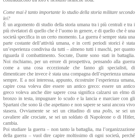
Come mai è tanto importante lo studio della storia militare secondo
lei?
È un argomento di studio della storia umana tra i più centrali e tra i
più rivelatori di quello che è l’uomo in genere, e di quello che è una
società specifica in un certo momento. La guerra è sempre stata una
parte costante dell’attività umana, e in certi periodi storici è stata
un’esperienza condivisa da tutti – almeno tutti i maschi, per quanto
riguarda il combattimento. Socrate, Dante sono stati in battaglia.
Noi rischiamo, per un errore di prospettiva, pensando alla guerra
come a una cosa eccezionale che fanno gli specialisti, di
dimenticare che invece è stata una compagna dell’esperienza umana
sempre. E a noi interessa, appunto, ricostruire l’esperienza umana,
capire cosa voleva dire essere un antico greco: essere un antico
greco voleva anche dire sapere cosa significa calzarsi un elmo di
bronzo in testa, impugnare lo scudo e la lancia e marciare con gli
Spartani che sono là che aspettano e non sapere se sarai ancora vivo
stasera. Ovviamente se sei un cittadino di una
polis
, se sei un
cavaliere alle crociate, se sei un soldato di Napoleone o di Hitler,
cambia.
Poi studiare la guerra – non tanto la battaglia, ma l’organizzazione
della guerra – vuol dire capire moltissimo di ogni società, perché