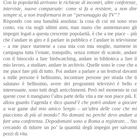
Con la popolarità arrivano le richieste di incontri, altre conferenze,
interviste, nuove comparsate: come si fa a resistere, a non dire
sempre sì, a non trasformarsi in un “personaggio da TV”?
Rispondo con una banalità assoluta: la cosa di cui mi sono reso
conto, via via negli ultimi anni, man mano che aumentavano gli
impegni legati a questa crescente popolarità, è che a me piace – più
che l’andare in giro e il parlare in pubblico e l’andare in televisione
– a me piace starmene a casa mia con mia moglie, starmene in
campagna tutta l’estate, tranquillo, senza rotture di scatole, andare
con il binocolo a fare birdwatching, andare in biblioteca a fare il
mio lavoro, a studiare, andare in archivio. Quelle sono le cose che a
me piace fare più di tutto. Poi andare a parlare a un festival davanti
a mille persone è bellissimo, incontrare persone per strada che ti
salutano è bellissimo, avere dei programmi televisivi è bello e
interessante, sono tutti degli arricchimenti. Però nel momento in cui
queste cose ti mangiano l’altra parte della vita a me non piace più. E
allora guardo l’agenda e dico
quand’è che potrò andare a giocare
a
war game
dal mio amico Sergio – un’altra delle cose che mi
piacciono di più al mondo? No domani no perché devo andare a
fare una conferenza. Dopodomani sono a Roma a registrare…
Sto
cercando di ridurre un po’ la quantità degli impegni per salvarmi
pezzi di vita.