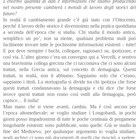
L’enorme quantità di dati e informazioni che stiamo producendo
nel nostro presente cambierà i metodi di lavoro degli storici del
futuro?
In realtà il cambiamento grande c’è già stato con l’Ottocento,
perché il lavoro dello storico è diversissimo nella pratica quotidiana
a seconda dell’epoca che si studia. Chi studia il mondo antico,
semplifico un po’, non sa niente, qualsiasi problema studi può
facilmente trovare tutte le pochissime informazioni esistenti – tutte!
E poi deve riempire i buchi, collegare, ragionarci su, ipotizzare, e
così via. L’altro giorno c’era un convegno qui a Vercelli, e sentivo
una bravissima collega grecista che ci raccontava che ci sono alcuni
trattati, nella Grecia antica, sul concetto di demagogia. Questi
trattati, in realtà, non li abbiamo. Sappiamo solo che c’erano,
sappiamo i titoli. La storiografia si divide tra chi ipotizza che forse
questi trattati condannavano la demagogia e chi dice che forse
invece questi trattati non erano così ostili alla demagogia, però
capisce… Il nulla!
Man mano che si viene avanti, cambia. Ma è così ancora per
l’epoca altomedievale: se voglio studiare i Longobardi, in pochi
giorni posso impadronirmi di tutte le poche centinaia di pergamene
longobarde esistenti: sono pubblicate, sono quelle. Già se studio la
fine del Medioevo, per qualunque argomento io voglia studiare,
negli archivi ci sono più documenti di quelli che riuscirò a vedere.