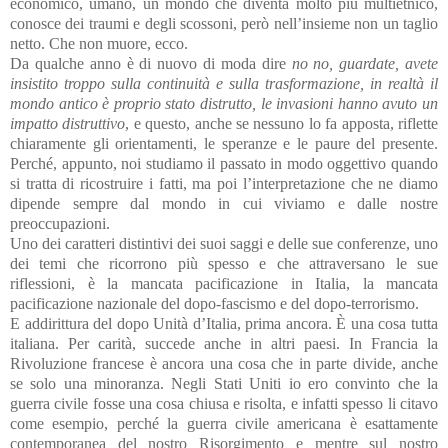
economico, umano, un mondo che diventa molto più multietnico,
conosce dei traumi e degli scossoni, però nell’insieme non un taglio
netto. Che non muore, ecco.
Da qualche anno è di nuovo di moda dire
no no, guardate, avete
insistito troppo sulla continuità e sulla trasformazione, in realtà il
mondo antico è proprio stato distrutto, le invasioni hanno avuto un
impatto distruttivo
, e questo, anche se nessuno lo fa apposta, riflette
chiaramente gli orientamenti, le speranze e le paure del presente.
Perché, appunto, noi studiamo il passato in modo oggettivo quando
si tratta di ricostruire i fatti, ma poi l’interpretazione che ne diamo
dipende sempre dal mondo in cui viviamo e dalle nostre
preoccupazioni.
Uno dei caratteri distintivi dei suoi saggi e delle sue conferenze, uno
dei temi che ricorrono più spesso e che attraversano le sue
riflessioni, è la mancata pacificazione in Italia, la mancata
pacificazione nazionale del dopo-fascismo e del dopo-terrorismo.
E addirittura del dopo Unità d’Italia, prima ancora. È una cosa tutta
italiana. Per carità, succede anche in altri paesi. In Francia la
Rivoluzione francese è ancora una cosa che in parte divide, anche
se solo una minoranza. Negli Stati Uniti io ero convinto che la
guerra civile fosse una cosa chiusa e risolta, e infatti spesso li citavo
come esempio, perché la guerra civile americana è esattamente
contemporanea del nostro Risorgimento e mentre sul nostro