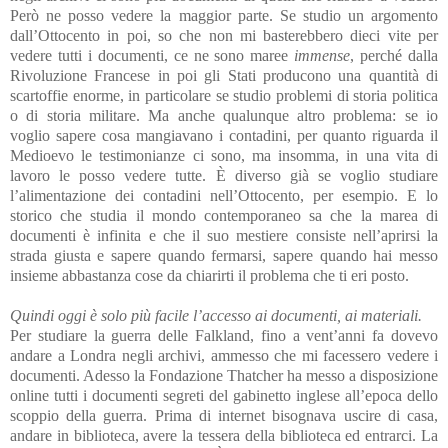
Però ne posso vedere la maggior parte. Se studio un argomento
dall’Ottocento in poi, so che non mi basterebbero dieci vite per
vedere tutti i documenti, ce ne sono maree
immense
, perché dalla
Rivoluzione Francese in poi gli Stati producono una quantità di
scartoffie enorme, in particolare se studio problemi di storia politica
o di storia militare. Ma anche qualunque altro problema: se io
voglio sapere cosa mangiavano i contadini, per quanto riguarda il
Medioevo le testimonianze ci sono, ma insomma, in una vita di
lavoro le posso vedere tutte. È diverso già se voglio studiare
l’alimentazione dei contadini nell’Ottocento, per esempio. E lo
storico che studia il mondo contemporaneo sa che la marea di
documenti è infinita e che il suo mestiere consiste nell’aprirsi la
strada giusta e sapere quando fermarsi, sapere quando hai messo
insieme abbastanza cose da chiarirti il problema che ti eri posto.
Quindi oggi è solo più facile l’accesso ai documenti, ai materiali.
Per studiare la guerra delle Falkland, fino a vent’anni fa dovevo
andare a Londra negli archivi, ammesso che mi facessero vedere i
documenti. Adesso la Fondazione Thatcher ha messo a disposizione
online tutti i documenti segreti del gabinetto inglese all’epoca dello
scoppio della guerra. Prima di internet bisognava uscire di casa,
andare in biblioteca, avere la tessera della biblioteca ed entrarci. La