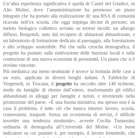
Un’altra esperienza significativa è quella di Castel del Giudice, in
Alto Molise, dove l’amministrazione ha promosso un piano
integrato che ha portato alla realizzazione di: una RSA di comunità
ricavata nell’ex scuola, che oggi impiega decine di persone; un
meleto biologico collettivo avviato su terreni incolti; un albergo
diffuso, Borgotufi, nato dal recupero di abitazioni abbandonate, e
un laboratorio di formazione dedicato al paesaggio, alla forestazione
e allo sviluppo sostenibile. Più che sulla crescita demografica, il
progetto ha puntato sulla riattivazione delle funzioni locali e sulla
costruzione di una nuova economia di prossimità. Un piano che si è
rivelato vincente.
Più mediatica ma meno strutturale è invece la formula delle case a
un euro, applicata in diversi borghi italiani. A Fabbriche di
Vergemoli, in Toscana, il
progetto
ha raccolto oltre 140 richieste,
molte da famiglie di ritorno dall’estero, trasformando gli edifici
abbandonati in alloggi per famiglie e turisti, e investendo nella
promozione del paese. «È una buona iniziativa, ma spesso non è la
casa il problema, è tutto ciò che manca intorno: lavoro, scuola,
connessioni, trasporti. Senza un ecosistema di servizi, è difficile
invertire una tendenza strutturale», avverte Cecilia Tomassini,
ordinaria di demografia all’Università del Molise. «Un buon
indicatore su cui puntare è, per esempio, il lavoro femminile, che