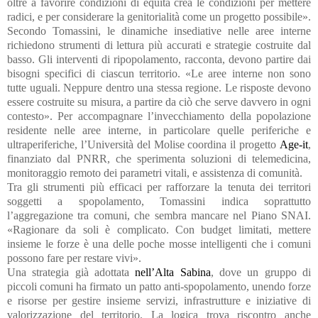
oltre a favorire condizioni di equità crea le condizioni per mettere
radici, e per considerare la genitorialità come un progetto possibile».
Secondo Tomassini, le dinamiche insediative nelle aree interne
richiedono strumenti di lettura più accurati e strategie costruite dal
basso. Gli interventi di ripopolamento, racconta, devono partire dai
bisogni specifici di ciascun territorio. «Le aree interne non sono
tutte uguali. Neppure dentro una stessa regione. Le risposte devono
essere costruite su misura, a partire da ciò che serve davvero in ogni
contesto». Per accompagnare l’invecchiamento della popolazione
residente nelle aree interne, in particolare quelle periferiche e
ultraperiferiche, l’Università del Molise coordina il progetto
Age-it
,
finanziato dal PNRR, che sperimenta soluzioni di telemedicina,
monitoraggio remoto dei parametri vitali, e assistenza di comunità.
Tra gli strumenti più efficaci per rafforzare la tenuta dei territori
soggetti a spopolamento, Tomassini indica soprattutto
l’aggregazione tra comuni, che sembra mancare nel Piano SNAI.
«Ragionare da soli è complicato. Con budget limitati, mettere
insieme le forze è una delle poche mosse intelligenti che i comuni
possono fare per restare vivi».
Una strategia già adottata
nell’Alta Sabina
, dove un gruppo di
piccoli comuni ha firmato un patto anti-spopolamento, unendo forze
e risorse per gestire insieme servizi, infrastrutture e iniziative di
valorizzazione del territorio. La logica trova riscontro anche