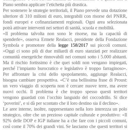
Piano sembra applicare l’etichetta più drastica.
Per sostenere le strategie territoriali, il Piano prevede una dotazione
ulteriore di 310 milioni di euro, integrabili con risorse del PNRR,
fondi europei e cofinanziamenti regionali. Ogni area selezionata
potrà attivare interventi nei settori di sanità, scuola e mobilità.
«Il problema talvolta non sono le risorse, ma la capacità di
spenderle», osserva Ermete Realacci, presidente della Fondazione
Symbola e promotore della
legge 158/2017
sui piccoli comuni.
«Oggi ci sono più di due miliardi di euro stanziati per realizzare
comunità energetiche rinnovabili nei comuni sotto i 5.000 abitanti.
Ma il rischio fortissimo è che quei soldi non vengano impiegati,
perché l’impianto burocratico e legislativo è troppo farraginoso».
Per affrontare la crisi dello spopolamento, aggiunge Realacci,
bisogna cambiare prospettiva. «C’è una bellissima frase di Proust:
un vero viaggio di scoperta non è cercare nuove terre, ma avere
nuovi occhi. Il problema è che troppo spesso questi territori
vengono guardati con l’occhio languido del coccodrillo. Si dice
‘poverini’, e si dà per scontato che il loro destino sia il declino».
Le aree interne, inoltre, rappresentano nella loro interezza un polo
strategico, oltre che un prezioso capitale culturale e produttivo: «Il
92% delle DOP e IGP italiane ha a che fare con i piccoli comuni,
così come il 70% dei grandi vini. Se lasciamo che questi territori si