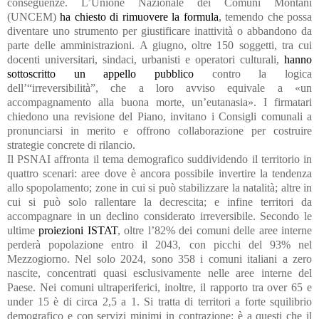
conseguenze. L’Unione Nazionale dei Comuni Montani
(UNCEM)
ha chiesto di rimuovere la formula
, temendo che possa
diventare uno strumento per giustificare inattività o abbandono da
parte delle amministrazioni. A giugno, oltre 150 soggetti, tra cui
docenti universitari, sindaci, urbanisti e operatori culturali,
hanno
sottoscritto un appello pubblico
contro la logica
dell’“irreversibilità”, che a loro avviso equivale a «un
accompagnamento alla buona morte, un’eutanasia». I firmatari
chiedono una revisione del Piano, invitano i Consigli comunali a
pronunciarsi in merito e offrono collaborazione per costruire
strategie concrete di rilancio.
Il PSNAI affronta il tema demografico suddividendo il territorio in
quattro scenari: aree dove è ancora possibile invertire la tendenza
allo spopolamento; zone in cui si può stabilizzare la natalità; altre in
cui si può solo rallentare la decrescita; e infine territori da
accompagnare in un declino considerato irreversibile. Secondo le
ultime
proiezioni ISTAT
, oltre l’82% dei comuni delle aree interne
perderà popolazione entro il 2043, con picchi del 93% nel
Mezzogiorno. Nel solo 2024, sono 358 i comuni italiani a zero
nascite, concentrati quasi esclusivamente nelle aree interne del
Paese. Nei comuni ultraperiferici, inoltre, il rapporto tra over 65 e
under 15 è di circa 2,5 a 1. Si tratta di territori a forte squilibrio
demografico e con servizi minimi in contrazione: è a questi che il