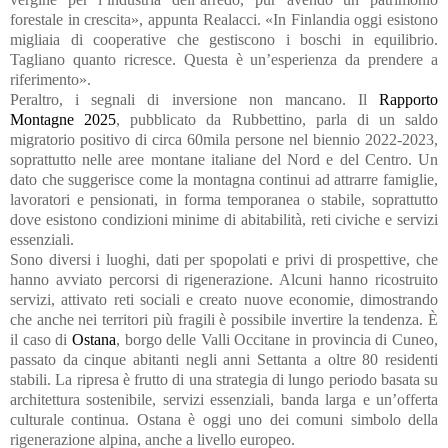
forestale in crescita», appunta Realacci. «In Finlandia oggi esistono
migliaia di cooperative che gestiscono i boschi in equilibrio.
Tagliano quanto ricresce. Questa è un’esperienza da prendere a
riferimento».
Peraltro, i segnali di inversione non mancano. Il
Rapporto
Montagne 2025
, pubblicato da Rubbettino, parla di un saldo
migratorio positivo di circa 60mila persone nel biennio 2022-2023,
soprattutto nelle aree montane italiane del Nord e del Centro. Un
dato che suggerisce come la montagna continui ad attrarre famiglie,
lavoratori e pensionati, in forma temporanea o stabile, soprattutto
dove esistono condizioni minime di abitabilità, reti civiche e servizi
essenziali.
Sono diversi i luoghi, dati per spopolati e privi di prospettive, che
hanno avviato percorsi di rigenerazione. Alcuni hanno ricostruito
servizi, attivato reti sociali e creato nuove economie, dimostrando
che anche nei territori più fragili è possibile invertire la tendenza. È
il caso di
Ostana
, borgo delle Valli Occitane in provincia di Cuneo,
passato da cinque abitanti negli anni Settanta a oltre 80 residenti
stabili. La ripresa è frutto di una strategia di lungo periodo basata su
architettura sostenibile, servizi essenziali, banda larga e un’offerta
culturale continua. Ostana è oggi uno dei comuni simbolo della
rigenerazione alpina, anche a livello europeo.