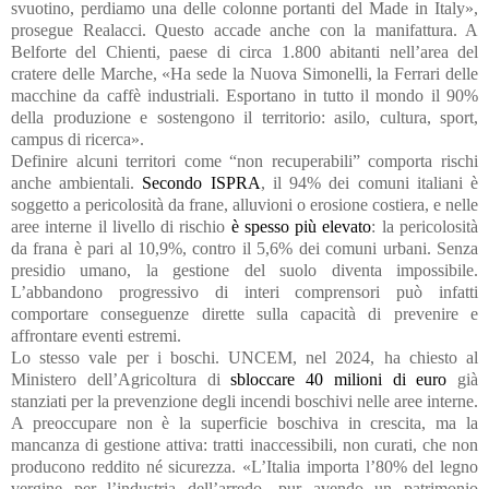
svuotino, perdiamo una delle colonne portanti del Made in Italy»,
prosegue Realacci. Questo accade anche con la manifattura. A
Belforte del Chienti, paese di circa 1.800 abitanti nell’area del
cratere delle Marche, «Ha sede la Nuova Simonelli, la Ferrari delle
macchine da caffè industriali. Esportano in tutto il mondo il 90%
della produzione e sostengono il territorio: asilo, cultura, sport,
campus di ricerca».
Definire alcuni territori come “non recuperabili” comporta rischi
anche ambientali.
Secondo ISPRA
, il 94% dei comuni italiani è
soggetto a pericolosità da frane, alluvioni o erosione costiera, e nelle
aree interne il livello di rischio
è spesso più elevato
: la pericolosità
da frana è pari al 10,9%, contro il 5,6% dei comuni urbani. Senza
presidio umano, la gestione del suolo diventa impossibile.
L’abbandono progressivo di interi comprensori può infatti
comportare conseguenze dirette sulla capacità di prevenire e
affrontare eventi estremi.
Lo stesso vale per i boschi. UNCEM, nel 2024, ha chiesto al
Ministero dell’Agricoltura di
sbloccare 40 milioni di euro
già
stanziati per la prevenzione degli incendi boschivi nelle aree interne.
A preoccupare non è la superficie boschiva in crescita, ma la
mancanza di gestione attiva: tratti inaccessibili, non curati, che non
producono reddito né sicurezza. «L’Italia importa l’80% del legno
vergine per l’industria dell’arredo, pur avendo un patrimonio