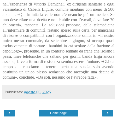
nell’esperienza di Vittorio Demicheli, ex dirigente sanitario e oggi
vicesindaco di Cabella Ligure, comune montano con meno di 500
abitanti: «Qui in tutta la valle non c’è neanche più un medico. Se
uno deve rifare una ricetta e non è abile con l’e-mail, deve fare 30
chilometri», racconta. Le soluzioni proposte, dalla telemedicina
all’infermiere di comunità, restano spesso sulla carta, per mancanza
di risorse o compatibilità con l’organizzazione sanitaria. «Il nostro
unico messo comunale, da settembre a giugno, si occupa quasi
esclusivamente di portare i bambini in età scolare dalla frazione al
capoluogo», prosegue. In un contesto segnato da frane che isolano i
paesi, linee telefoniche che saltano per giorni, banda larga ancora
assente, la vera forma di resistenza sembra essere l’unione: «Già da
tempo qui riusciamo a tenere aperta una scuola solo avendo
costituito un unico plesso scolastico che raccoglie una decina di
comuni», conclude. «Da soli, nessuno ce l’avrebbe fatta».
Pubblicato:
agosto 06, 2025
‹
›
Home page