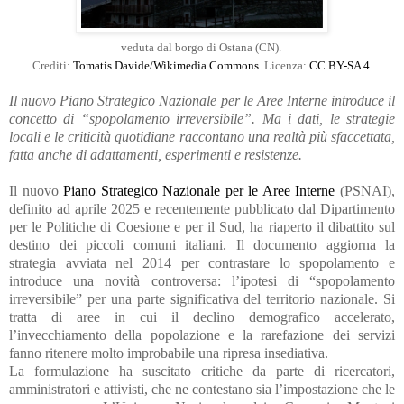
veduta dal borgo di Ostana (CN).
Crediti:
Tomatis Davide/Wikimedia Commons
. Licenza:
CC BY-SA 4.
Il nuovo Piano Strategico Nazionale per le Aree Interne introduce il
concetto di “spopolamento irreversibile”. Ma i dati, le strategie
locali e le criticità quotidiane raccontano una realtà più sfaccettata,
fatta anche di adattamenti, esperimenti e resistenze.
Il nuovo
Piano Strategico Nazionale per le Aree Interne
(PSNAI),
definito ad aprile 2025 e recentemente pubblicato dal Dipartimento
per le Politiche di Coesione e per il Sud, ha riaperto il dibattito sul
destino dei piccoli comuni italiani. Il documento aggiorna la
strategia avviata nel 2014 per contrastare lo spopolamento e
introduce una novità controversa: l’ipotesi di “spopolamento
irreversibile” per una parte significativa del territorio nazionale. Si
tratta di aree in cui il declino demografico accelerato,
l’invecchiamento della popolazione e la rarefazione dei servizi
fanno ritenere molto improbabile una ripresa insediativa.
La formulazione ha suscitato critiche da parte di ricercatori,
amministratori e attivisti, che ne contestano sia l’impostazione che le