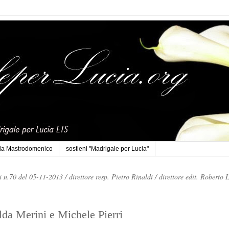
cia Mastrodomenico
sostieni "Madrigale per Lucia"
li n.70 del 05-11-2013 /
direttore resp. Pietro Rinaldi /
direttore edit. Roberto 
lda Merini e Michele Pierri