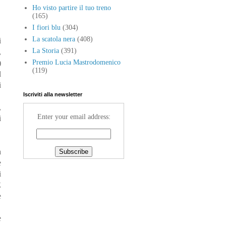
Ho visto partire il tuo treno
(165)
I fiori blu
(304)
La scatola nera
(408)
i
La Storia
(391)
,
)
Premio Lucia Mastrodomenico
(119)
l
i
Iscriviti alla newsletter
,
Enter your email address:
i
a
e
i
E
e
e