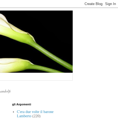
Landolfi
gli Argomenti
C'era due volte il barone
Lamberto
(220)