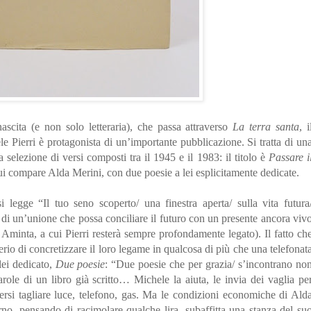
ascita (e non solo letteraria), che passa attraverso
La terra santa
, i
 Pierri è protagonista di un’importante pubblicazione. Si tratta di un
 selezione di versi composti tra il 1945 e il 1983: il titolo è
Passare i
ui compare Alda Merini, con due poesie a lei esplicitamente dedicate.
i legge “Il tuo seno scoperto/ una finestra aperta/ sulla vita futura
a di un’unione che possa conciliare il futuro con un presente ancora viv
 Aminta, a cui Pierri resterà sempre profondamente legato). Il fatto ch
erio di concretizzare il loro legame in qualcosa di più che una telefonat
lei dedicato,
Due poesie
: “Due poesie che per grazia/ s’incontrano no
role di un libro già scritto… Michele la aiuta, le invia dei vaglia pe
edersi tagliare luce, telefono, gas. Ma le condizioni economiche di Ald
orno, pensando di racimolare qualche lira, subaffitta una stanza del su