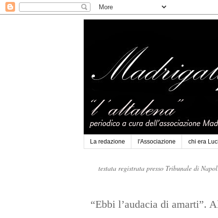
La redazione
l'Associazione
chi era Lu
testata registrata presso Tribunale di Napo
“Ebbi l’audacia di amarti”. A