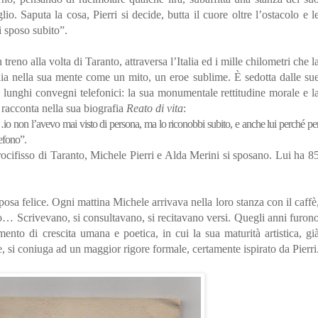
o. Saputa la cosa, Pierri si decide, butta il cuore oltre l’ostacolo e l
i sposo subito”.
eno alla volta di Taranto, attraversa l’Italia ed i mille chilometri che l
ia nella sua mente come un mito, un eroe sublime. È sedotta dalle su
o lunghi convegni telefonici: la sua monumentale rettitudine morale e l
racconta nella sua biografia
Reato di vita
:
o non l’avevo mai visto di persona, ma lo riconobbi subito, e anche lui perché pe
efono”.
rocifisso di Taranto, Michele Pierri e Alda Merini si sposano. Lui ha 8
posa felice. Ogni mattina Michele arrivava nella loro stanza con il caffè
o… Scrivevano, si consultavano, si recitavano versi. Quegli anni furon
ento di crescita umana e poetica, in cui la sua maturità artistica, gi
e, si coniuga ad un maggior rigore formale, certamente ispirato da Pierri