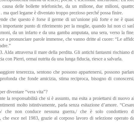
 causa delle bollette telefoniche, da un milione, due milioni, quattr
i… ma quel legame è diventato troppo prezioso perché possa finire.
rende che questo è forse il germe di un’unione più forte e ne è quas
n importante punto di riferimento per la moglie, quando lui non ci sar
oni, da un infarto e da una gamba amputata, una sera, verso la fine
esce a pronunciare parole immense, che vanno dritte al cuore: “Le affid
adre.”
. Alda attraversa il mare della perdita. Gli antichi fantasmi rischiano d
a con Pierri, ormai nutrita da una lunga fiducia, riesce a salvarla.
ggiore tenerezza, sentono che possono appartenersi, possono parlar
 profonda che fonde amicizia, stima reciproca, bisogno di conoscersi
per diventare “vera vita”?
te la responsabilità che si è assunto, ma esita a proiettarsi di nuovo a
ntimenti molto istintivamente, parla senza esitazione d’amore. “Cesar
o/ che non conduce nessuna guerra,/ che è solo condottiero d
, che esce nel 1983, grazie al corposo lavoro di selezione operato d