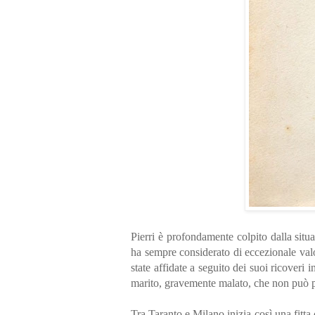
Pierri è profondamente colpito dalla situ
ha sempre considerato di eccezionale val
state affidate a seguito dei suoi ricoveri 
marito, gravemente malato, che non può p
Tra Taranto e Milano inizia così una fitta 