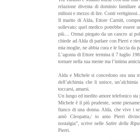
relazione diventa di dominio familiare a
milioni e mezzo di lire. Conti vertiginos
Il marito di Alda, Ettore Carniti, comp
sollevato: quel medico potrebbe essere u
più… Ormai piegato da un cancro ai polm
chiede ad Alda di parlare con Pierri e ri
mia moglie, ne abbia cura e le faccia da p
L’agonia di Ettore termina il 7 luglio 1983
tornare nella sua mente ma l’intima amicizi
Alda e Michele si concedono ora una ma
dell’alchimia che li unisce, un’alchimia
toccarsi, amarsi.
Un lungo ed inedito amore telefonico sta 
Michele è il più prudente, sente pienamen
fianco di una donna. Alda, che vive i se
amò Cleopatra,/ io amo Pierri divin
nostalgia”, scrive nelle
Satire della Ripa
Pierri.