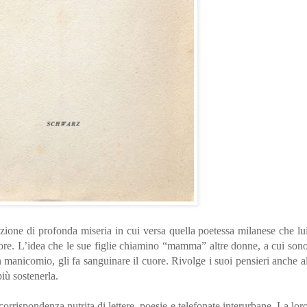
azione di profonda miseria in cui versa quella poetessa milanese che lu
ore. L’idea che le sue figlie chiamino “mamma” altre donne, a cui son
in manicomio, gli fa sanguinare il cuore. Rivolge i suoi pensieri anche a
iù sostenerla.
corrispondenza nutrita di lettere, poesie e telefonate interurbane. La lor