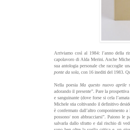
Arriviamo così al 1984: l’anno della rin
capolavoro di Alda Merini. Anche Michele
sua antologia personale che raccoglie una
ponte da sola
, con 16 inediti del 1983. Q
Nella poesia
Ma questo nuovo aprile
s
adorando il presente”. Pare la prospettiv
e sanguinante (dove forse si cela l’amata
Michele stia coltivando il definitivo desid
è confermato dall’altro componimento a 
possono/ non abbracciarsi”. Paiono le pa
salvarla dallo sfratto e dal rischio di v
sono ben oltre la soglia critica e, un gi