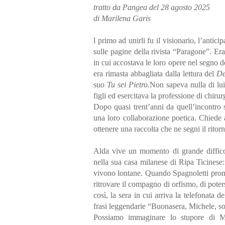
tratto da Pangea del 28 agosto 2025
di Marilena Garis
l primo ad unirli fu il visionario, l’antic
sulle pagine della rivista “Paragone”. Era
in cui accostava le loro opere nel segno 
era rimasta abbagliata dalla lettura del
De
suo
Tu sei Pietro.
Non sapeva nulla di lu
figli ed esercitava la professione di chirur
Dopo quasi trent’anni da quell’incontro s
una loro collaborazione poetica. Chiede 
ottenere una raccolta che ne segni il ritorn
Alda vive un momento di grande difficol
nella sua casa milanese di Ripa Ticinese:
vivono lontane. Quando Spagnoletti pronu
ritrovare il compagno di orfismo, di poters
così, la sera in cui arriva la telefonata 
frasi leggendarie “Buonasera, Michele, so
Possiamo immaginare lo stupore di Mic