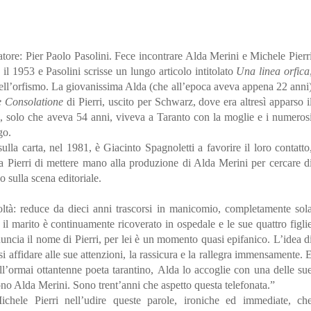
ipatore: Pier Paolo Pasolini. Fece incontrare Alda Merini e Michele Pierr
 il 1953 e Pasolini scrisse un lungo articolo intitolato
Una linea orfica
dell’orfismo. La giovanissima Alda (che all’epoca aveva appena 22 anni
 Consolatione
di Pierri, uscito per Schwarz, dove era altresì apparso i
i, solo che aveva 54 anni, viveva a Taranto con la moglie e i numeros
go.
ulla carta, nel 1981, è Giacinto Spagnoletti a favorire il loro contatto
a Pierri di mettere mano alla produzione di Alda Merini per cercare d
o sulla scena editoriale.
tà: reduce da dieci anni trascorsi in manicomio, completamente sol
 il marito è continuamente ricoverato in ospedale e le sue quattro figli
ncia il nome di Pierri, per lei è un momento quasi epifanico. L’idea d
i affidare alle sue attenzioni, la rassicura e la rallegra immensamente. 
dell’ormai ottantenne poeta tarantino, Alda lo accoglie con una delle su
no Alda Merini. Sono trent’anni che aspetto questa telefonata.”
hele Pierri nell’udire queste parole, ironiche ed immediate, ch