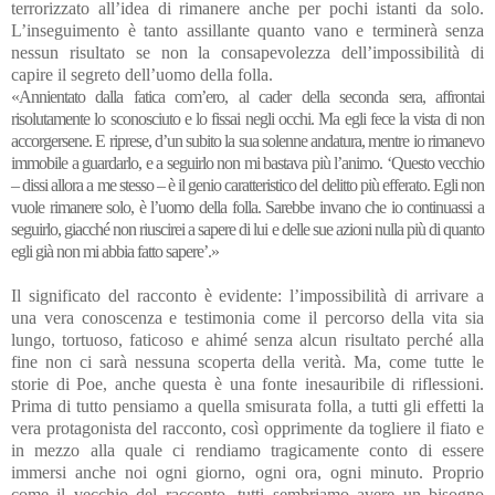
terrorizzato all’idea di rimanere anche per pochi istanti da solo.
L’inseguimento è tanto assillante quanto vano e terminerà senza
nessun risultato se non la consapevolezza dell’impossibilità di
capire il segreto dell’uomo della folla.
«Annientato dalla fatica com’ero, al cader della seconda sera, affrontai
risolutamente lo sconosciuto e lo fissai negli occhi. Ma egli fece la vista di non
accorgersene. E riprese, d’un subito la sua solenne andatura, mentre io rimanevo
immobile a guardarlo, e a seguirlo non mi bastava più l’animo. ‘Questo vecchio
– dissi allora a me stesso – è il genio caratteristico del delitto più efferato. Egli non
vuole rimanere solo, è l’uomo della folla. Sarebbe invano che io continuassi a
seguirlo, giacché non riuscirei a sapere di lui e delle sue azioni nulla più di quanto
egli già non mi abbia fatto sapere’.»
Il significato del racconto è evidente: l’impossibilità di arrivare a
una vera conoscenza e testimonia come il percorso della vita sia
lungo, tortuoso, faticoso e ahimé senza alcun risultato perché alla
fine non ci sarà nessuna scoperta della verità. Ma, come tutte le
storie di Poe, anche questa è una fonte inesauribile di riflessioni.
Prima di tutto pensiamo a quella smisurata folla, a tutti gli effetti la
vera protagonista del racconto, così opprimente da togliere il fiato e
in mezzo alla quale ci rendiamo tragicamente conto di essere
immersi anche noi ogni giorno, ogni ora, ogni minuto. Proprio
come il vecchio del racconto, tutti sembriamo avere un bisogno