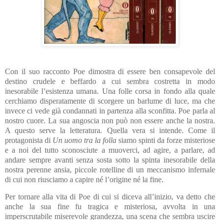
Con il suo racconto Poe dimostra di essere ben consapevole del
destino crudele e beffardo a cui sembra costretta in modo
inesorabile l’esistenza umana. Una folle corsa in fondo alla quale
cerchiamo disperatamente di scorgere un barlume di luce, ma che
invece ci vede già condannati in partenza alla sconfitta. Poe parla al
nostro cuore. La sua angoscia non può non essere anche la nostra.
A questo serve la letteratura. Quella vera si intende. Come il
protagonista di
Un uomo tra la folla
siamo spinti da forze misteriose
e a noi del tutto sconosciute a muoverci, ad agire, a parlare, ad
andare sempre avanti senza sosta sotto la spinta inesorabile della
nostra perenne ansia, piccole rotelline di un meccanismo infernale
di cui non riusciamo a capire né l’origine né la fine.
Per tornare alla vita di Poe di cui si diceva all’inizio, va detto che
anche la sua fine fu tragica e misteriosa, avvolta in una
imperscrutabile miserevole grandezza, una scena che sembra uscire