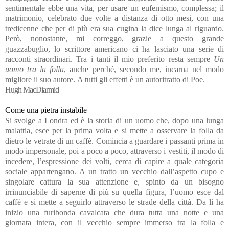
sentimentale ebbe una vita, per usare un eufemismo, complessa; il
matrimonio, celebrato due volte a distanza di otto mesi, con una
tredicenne che per di più era sua cugina la dice lunga al riguardo.
Però, nonostante, mi correggo, grazie a questo grande
guazzabuglio, lo scrittore americano ci ha lasciato una serie di
racconti straordinari. Tra i tanti il mio preferito resta sempre
Un
uomo tra la folla
, anche perché, secondo me, incarna nel modo
migliore il suo autore. A tutti gli effetti è un autoritratto di Poe.
Hugh MacDiarmid
Come una pietra instabile
Si svolge a Londra ed è la storia di un uomo che, dopo una lunga
malattia, esce per la prima volta e si mette a osservare la folla da
dietro le vetrate di un caffè. Comincia a guardare i passanti prima in
modo impersonale, poi a poco a poco, attraverso i vestiti, il modo di
incedere, l’espressione dei volti, cerca di capire a quale categoria
sociale appartengano. A un tratto un vecchio dall’aspetto cupo e
singolare cattura la sua attenzione e, spinto da un bisogno
irrinunciabile di saperne di più su quella figura, l’uomo esce dal
caffè e si mette a seguirlo attraverso le strade della città. Da lì ha
inizio una furibonda cavalcata che dura tutta una notte e una
giornata intera, con il vecchio sempre immerso tra la folla e