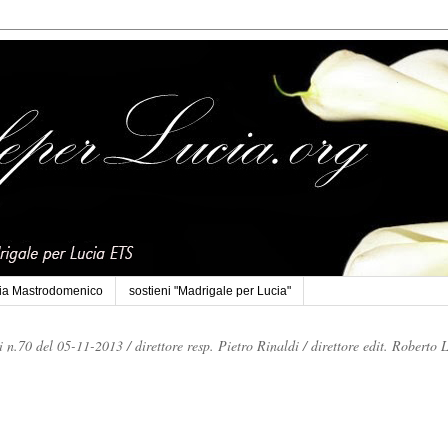
cia Mastrodomenico
sostieni "Madrigale per Lucia"
li n.70 del 05-11-2013 /
direttore resp. Pietro Rinaldi /
direttore edit. Roberto 