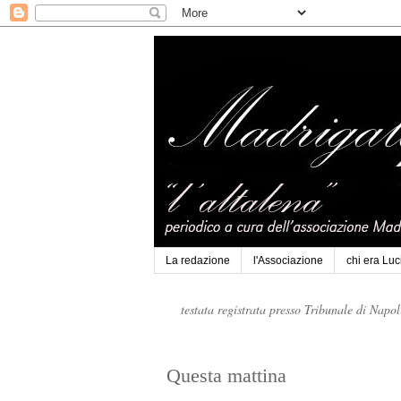
La redazione
l'Associazione
chi era Lu
testata registrata presso Tribunale di Napo
Questa mattina