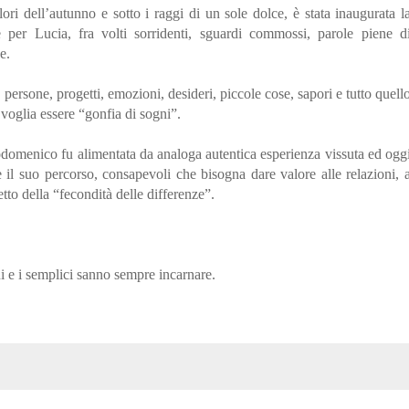
ori dell’autunno e sotto i raggi di un sole dolce, è stata inaugurata l
 per Lucia, fra volti sorridenti, sguardi commossi, parole piene d
e.
, persone, progetti, emozioni, desideri, piccole cose, sapori e tutto quell
voglia essere “gonfia di sogni”.
odomenico fu alimentata da analoga autentica esperienza vissuta ed ogg
il suo percorso, consapevoli che bisogna dare valore alle relazioni, 
etto della “fecondità delle differenze”.
i e i semplici sanno sempre incarnare.