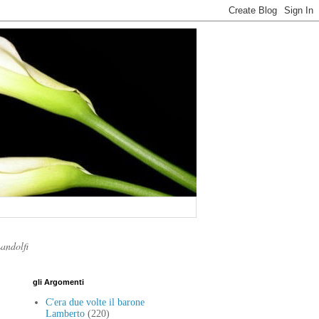
Landolfi
gli Argomenti
C'era due volte il barone
Lamberto
(220)