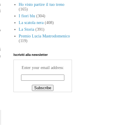
a
Ho visto partire il tuo treno
(165)
i
I fiori blu
(304)
La scatola nera
(408)
La Storia
(391)
o
Premio Lucia Mastrodomenico
(119)
i
Iscriviti alla newsletter
a
Enter your email address: