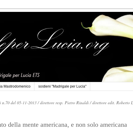
cia Mastrodomenico
sostieni "Madrigale per Lucia"
li n.70 del 05-11-2013 /
direttore resp. Pietro Rinaldi /
direttore edit. Roberto 
to della mente americana, e non solo americana