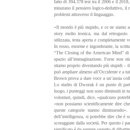
fatto di 394.378 test tra il 2006 e il 2018,
misurano il pensiero logico-deduttivo, il r
problemi attraverso il linguaggio.
«Il mondo è più stupido, e ce ne siamo ac
story molto ironica, ma dal retrogusto 
stilizzata, testa aperta e completamente 
In rosso, enorme e ingombrante, la scrit
“The Closing of the American Mind” di A
spazio all’immaginazione. Forse non stiam
stiamo proprio diventando più stupidi – il 
può ampliare almeno all’Occidente e a tutt
Brown prova a dare voce a un’ansia collet
Lo studio di Dworak è un punto di parte
luogo, i punteggi non sono diminuiti in tu
volontari, quindi, dice, «qualcuno potreb
«non possiamo scientificamente dire che
queste categorie stanno diminuendo».
dell’intelligenza, si potrebbe dire che è
scoraggiate dalla società. Per questo i p
significato è da sempre oggetto di dibattito t