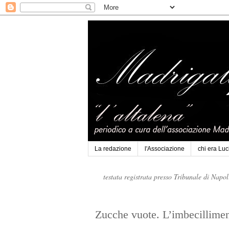
La redazione
l'Associazione
chi era Lu
testata registrata presso Tribunale di Napo
Zucche vuote. L’imbecillimen