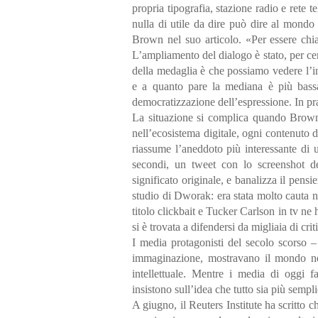
propria tipografia, stazione radio e rete t
nulla di utile da dire può dire al mondo
Brown nel suo articolo. «Per essere chia
L’ampliamento del dialogo è stato, per cert
della medaglia è che possiamo vedere l’in
e a quanto pare la mediana è più bass
democratizzazione dell’espressione. In pr
La situazione si complica quando Brown 
nell’ecosistema digitale, ogni contenuto d
riassume l’aneddoto più interessante di u
secondi, un tweet con lo screenshot de
significato originale, e banalizza il pens
studio di Dworak: era stata molto cauta nel
titolo clickbait e Tucker Carlson in tv n
si è trovata a difendersi da migliaia di crit
I media protagonisti del secolo scorso – 
immaginazione, mostravano il mondo ne
intellettuale. Mentre i media di oggi f
insistono sull’idea che tutto sia più sempli
A giugno, il Reuters Institute ha scritto c