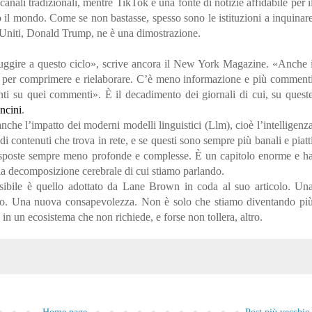
anali tradizionali, mentre TikTok è una fonte di notizie affidabile per i
to il mondo. Come se non bastasse, spesso sono le istituzioni a inquinar
ati Uniti, Donald Trump, ne è una dimostrazione.
 sfuggire a questo ciclo», scrive ancora il New York Magazine. «Anche 
rsa per comprimere e rielaborare. C’è meno informazione e più comment
ti su quei commenti». È il decadimento dei giornali di cui, su quest
ncini
.
he l’impatto dei moderni modelli linguistici (Llm), cioè l’intelligenz
i contenuti che trova in rete, e se questi sono sempre più banali e piatt
 risposte sempre meno profonde e complesse. È un capitolo enorme e h
lla decomposizione cerebrale di cui stiamo parlando.
ssibile è quello adottato da Lane Brown in coda al suo articolo. Un
ttivo. Una nuova consapevolezza. Non è solo che stiamo diventando pi
in un ecosistema che non richiede, e forse non tollera, altro.
o