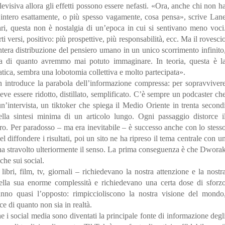
elevisiva allora gli effetti possono essere nefasti. «Ora, anche chi non h
 intero esattamente, o più spesso vagamente, cosa pensa», scrive Lan
ri, questa non è nostalgia di un’epoca in cui si sentivano meno voci
i versi, positivo: più prospettive, più responsabilità, ecc. Ma il rovesci
tera distribuzione del pensiero umano in un unico scorrimento infinito
a di quanto avremmo mai potuto immaginare. In teoria, questa è l
atica, sembra una lobotomia collettiva e molto partecipata».
introduce la parabola dell’informazione compressa: per sopravviver
eve essere ridotto, distillato, semplificato. C’è sempre un podcaster ch
n’intervista, un tiktoker che spiega il Medio Oriente in trenta second
lla sintesi minima di un articolo lungo. Ogni passaggio distorce i
iero. Per paradosso – ma era inevitabile – è successo anche con lo stess
 diffondere i risultati, poi un sito ne ha ripreso il tema centrale con u
e ha stravolto ulteriormente il senso. La prima conseguenza è che Dwora
iche sui social.
libri, film, tv, giornali – richiedevano la nostra attenzione e la nostr
lla sua enorme complessità e richiedevano una certa dose di sforz
anno quasi l’opposto: rimpiccioliscono la nostra visione del mondo
ce di quanto non sia in realtà.
he i social media sono diventati la principale fonte di informazione degl