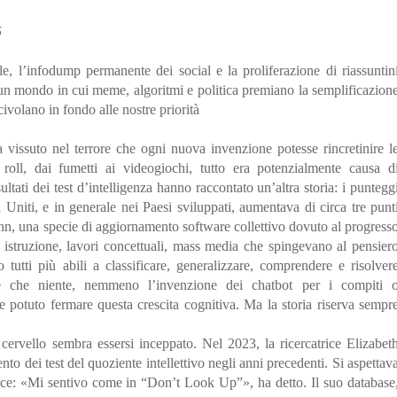
5
e, l’infodump permanente dei social e la proliferazione di riassuntin
 un mondo in cui meme, algoritmi e politica premiano la semplificazion
ivolano in fondo alle nostre priorità
a vissuto nel terrore che ogni nuova invenzione potesse rincretinire l
oll, dai fumetti ai videogiochi, tutto era potenzialmente causa d
ltati dei test d’intelligenza hanno raccontato un’altra storia: i puntegg
i Uniti, e in generale nei Paesi sviluppati, aumentava di circa tre punt
ynn, una specie di aggiornamento software collettivo dovuto al progress
re istruzione, lavori concettuali, mass media che spingevano al pensier
 tutti più abili a classificare, generalizzare, comprendere e risolver
e che niente, nemmeno l’invenzione dei chatbot per i compiti 
be potuto fermare questa crescita cognitiva. Ma la storia riserva sempr
cervello sembra essersi inceppato. Nel 2023, la ricercatrice Elizabet
o dei test del quoziente intellettivo negli anni precedenti. Si aspettav
ce: «Mi sentivo come in “Don’t Look Up”», ha detto. Il suo database