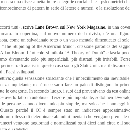
 mostra una discesa netta in tre categorie cruciali: i test psicometrici ch
iconoscimento di pattern in serie di lettere e numeri, e la risoluzione de
corti tutti»,
scrive Lane Brown sul New York Magazine
, in una cove
amaro. In copertina, sul nuovo numero della rivista, c’è una figur
vuota, come un salvadanaio rotto o un vaso mentale dimenticato al sole
ta “The Stupiding of the American Mind”, citazione parodica del saggi
llan Bloom. L’articolo si intitola “A Theory of Dumb” e lascia poc
o diventando solo più superficiali, più distratti, più irritabili. Fors
perimetro di analisi in questo caso sono gli Stati Uniti, ma il discorso s
i i Paesi sviluppati.
tiva: quella sensazione strisciante che l’imbecillimento sia inevitabile
nza inquietante, ma è necessario fare un paio di distinguo. In prim
tte le categorie. In secondo luogo, i suoi dati provenivano da test onlin
be averlo fatto in autobus». Terzo e più importante, sottolinea Dworak
 le persone stanno diventando più stupide, ma solo che i punteggi i
 Questo perché il QI è sempre stato un indicatore approssimativ
 solo un riflesso di determinate abitudini mentali che vengono premiate 
arametri vengono aggiornati e normalizzati ogni dieci anni circa e il su
ra gli statistici.