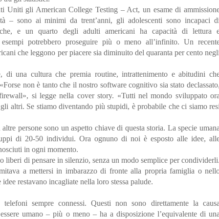
ti Uniti gli American College Testing – Act, un esame di ammission
sità – sono ai minimi da trent’anni, gli adolescenti sono incapaci d
che, e un quarto degli adulti americani ha capacità di lettura 
esempi potrebbero proseguire più o meno all’infinito. Un recent
cani che leggono per piacere sia diminuito del quaranta per cento negl
di una cultura che premia routine, intrattenimento e abitudini ch
«Forse non è tanto che il nostro software cognitivo sia stato declassato
firewall», si legge nella cover story. «Tutti nel mondo sviluppato or
gli altri. Se stiamo diventando più stupidi, è probabile che ci siamo res
 altre persone sono un aspetto chiave di questa storia. La specie uman
ruppi di 20-50 individui. Ora ognuno di noi è esposto alle idee, all
onosciuti in ogni momento.
no liberi di pensare in silenzio, senza un modo semplice per condividerli
mitava a mettersi in imbarazzo di fronte alla propria famiglia o nell
e idee restavano incagliate nella loro stessa palude.
 i telefoni sempre connessi. Questi non sono direttamente la caus
 essere umano – più o meno – ha a disposizione l’equivalente di un