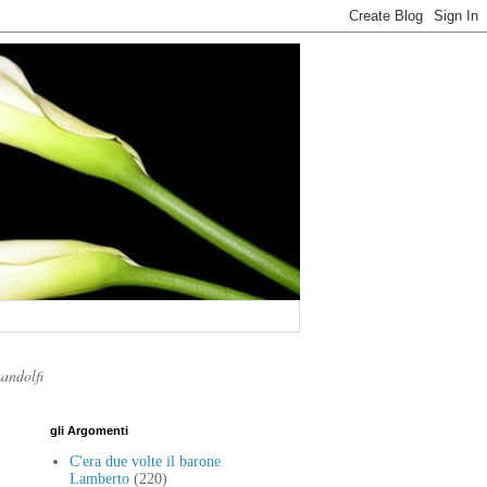
Landolfi
gli Argomenti
C'era due volte il barone
Lamberto
(220)