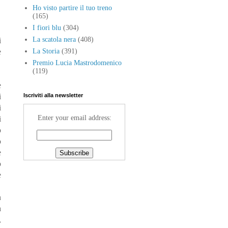
Ho visto partire il tuo treno
(165)
I fiori blu
(304)
La scatola nera
(408)
i
e
La Storia
(391)
Premio Lucia Mastrodomenico
(119)
e
i
Iscriviti alla newsletter
i
Enter your email address:
i
o
o
e
o
e
h
a
,