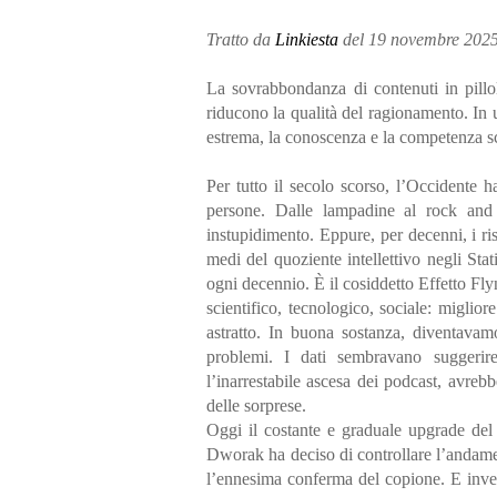
Tratto da
Linkiesta
del 19 novembre 202
La sovrabbondanza di contenuti in pillol
riducono la qualità del ragionamento. In
estrema, la conoscenza e la competenza sc
Per tutto il secolo scorso, l’Occidente h
persone. Dalle lampadine al rock and r
instupidimento. Eppure, per decenni, i risu
medi del quoziente intellettivo negli Stat
ogni decennio. È il cosiddetto Effetto Fl
scientifico, tecnologico, sociale: miglio
astratto. In buona sostanza, diventavamo
problemi. I dati sembravano suggerir
l’inarrestabile ascesa dei podcast, avreb
delle sorprese.
Oggi il costante e graduale upgrade del 
Dworak ha deciso di controllare l’andament
l’ennesima conferma del copione. E inve