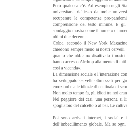
Però qualcosa c’è. Ad esempio negli Sta
universitaria richiesto da molte univer
recuperare le competenze pre-pandemi
comprensione del testo minime. E gli 
sondaggio mostra come il numero di ameri
ultimi due decenni.
Colpa, secondo il New York Magazine, 
chiedono sempre meno ai nostri cervelli. 
quanto che abbiamo disattivato i nostri 
hanno accesso Airdrop alla mente di tutti 
così a vicenda».
La dimensione sociale e l’interazione con
ha sviluppato cervelli ottimizzati per g
emozioni e alle idiozie di centinaia di sc
Non molto tempo fa, gli idioti tra noi era
Nel peggiore dei casi, una persona si li
spogliatoio del calcetto o al bar. Le cattiv
Poi sono arrivati internet, i social e
dell’imbecillimento globale. Ma se ogni