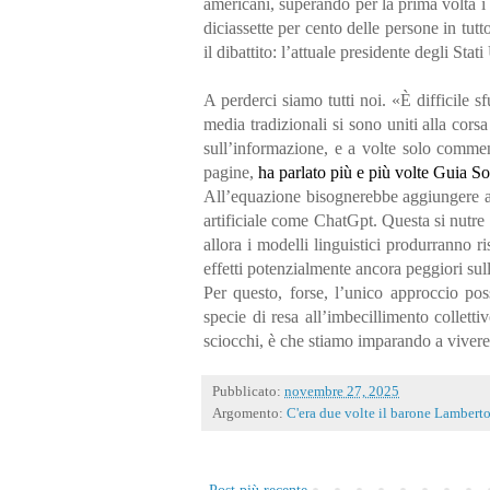
americani, superando per la prima volta i c
diciassette per cento delle persone in tut
il dibattito: l’attuale presidente degli St
A perderci siamo tutti noi. «È difficile
media tradizionali si sono uniti alla co
sull’informazione, e a volte solo commen
pagine,
ha parlato
più e più
volte Guia So
All’equazione bisognerebbe aggiungere anc
artificiale come ChatGpt. Questa si nutre d
allora i modelli linguistici produrranno
effetti potenzialmente ancora peggiori su
Per questo, forse, l’unico approccio po
specie di resa all’imbecillimento colle
sciocchi, è che stiamo imparando a vivere 
Pubblicato:
novembre 27, 2025
Argomento:
C'era due volte il barone Lambert