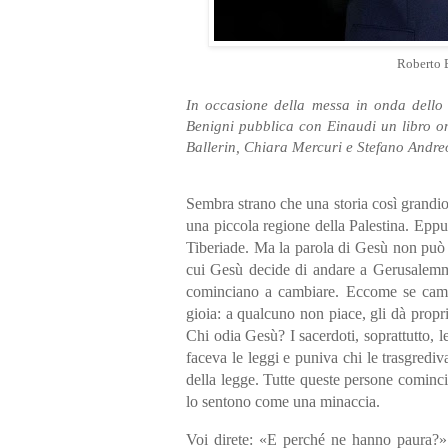
Roberto B
In occasione della messa in onda dello 
Benigni pubblica con Einaudi un libro om
Ballerin, Chiara Mercuri e Stefano Andreol
Sembra strano che una storia così grandios
una piccola regione della Palestina. Eppure
Tiberiade. Ma la parola di Gesù non può r
cui Gesù decide di andare a Gerusalemme,
cominciano a cambiare. Eccome se camb
gioia: a qualcuno non piace, gli dà propr
Chi odia Gesù? I sacerdoti, soprattutto, le
faceva le leggi e puniva chi le trasgrediva.
della legge. Tutte queste persone cominc
lo sentono come una minaccia.
Voi direte: «E perché ne hanno paura?»