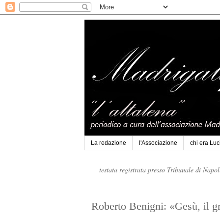
La redazione
l'Associazione
chi era Lu
testata registrata presso Tribunale di Napo
Roberto Benigni: «Gesù, il g