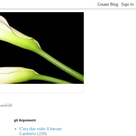
Landolfi
gli Argomenti
C'era due volte il barone
Lamberto
(220)