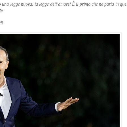
o una legge nuova: la legge dell’amore! È il primo che ne parla in que
!»
25