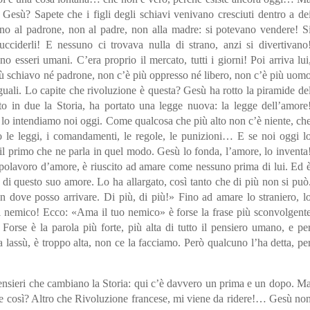
i Gesù? Sapete che i figli degli schiavi venivano cresciuti dentro a de
ano al padrone, non al padre, non alla madre: si potevano vendere! S
cciderli! E nessuno ci trovava nulla di strano, anzi si divertivano
seri umani. C’era proprio il mercato, tutti i giorni! Poi arriva lui
iù schiavo né padrone, non c’è più oppresso né libero, non c’è più uom
uguali. Lo capite che rivoluzione è questa? Gesù ha rotto la piramide de
to in due la Storia, ha portato una legge nuova: la legge dell’amore
 lo intendiamo noi oggi. Come qualcosa che più alto non c’è niente, ch
 le leggi, i comandamenti, le regole, le punizioni… E se noi oggi l
il primo che ne parla in quel modo. Gesù lo fonda, l’amore, lo inventa
apolavoro d’amore, è riuscito ad amare come nessuno prima di lui. Ed 
 di questo suo amore. Lo ha allargato, così tanto che di più non si può
 dove posso arrivare. Di più, di più!» Fino ad amare lo straniero, l
l nemico! Ecco: «Ama il tuo nemico» è forse la frase più sconvolgent
 Forse è la parola più forte, più alta di tutto il pensiero umano, e pe
a lassù, è troppo alta, non ce la facciamo. Però qualcuno l’ha detta, pe
nsieri che cambiano la Storia: qui c’è davvero un prima e un dopo. M
ne così? Altro che Rivoluzione francese, mi viene da ridere!… Gesù no