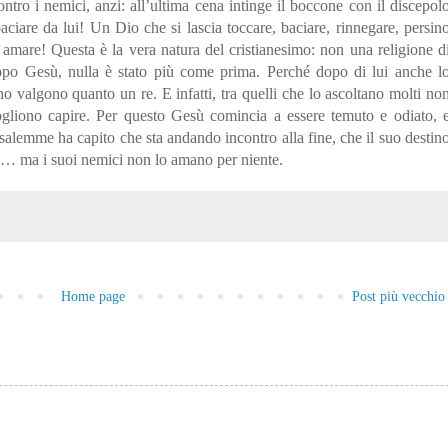
ontro i nemici, anzi: all’ultima cena intinge il boccone con il discepol
baciare da lui! Un Dio che si lascia toccare, baciare, rinnegare, persin
 amare! Questa è la vera natura del cristianesimo: non una religione d
po Gesù, nulla è stato più come prima. Perché dopo di lui anche l
o valgono quanto un re. E infatti, tra quelli che lo ascoltano molti no
gliono capire. Per questo Gesù comincia a essere temuto e odiato, 
salemme ha capito che sta andando incontro alla fine, che il suo destin
ci… ma i suoi nemici non lo amano per niente.
Home page
Post più vecchio