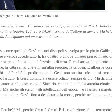
enigni in "Pietro. Un uomo nel vento” / Rai
speciale "Pietro. Un uomo nel vento", questa sera su Rai 1, Robert
onimo (pagine 128, euro 14,50), scritto dall’attore assieme a Michel
i. Anticipiamo qui un estratto del testo.
a come quella di Gesù e i suoi discepoli si svolga per lo più in Galilea
 è vero: succede tutto lì, fra quattro o cinque villaggi presso il lago d
estare confinata in quel fazzoletto di terra. E così arriva il momento i
 la città santa, che è in un’altra regione, la Giudea. E allora le cos
iano! Perché la predicazione di Gesù non suscita solo entusiasmo 
io fastidio. E Gesù comincia a essere odiato, sempre di più. Ma da chi
 autorità religiose, come il Sinedrio, che era la più alta autorità ebraica
 Ma anche gli scribi – gli intellettuali dell’epoca – e i farisei, i maestr
iano a odiare Gesù, fino a desiderarne la morte, perché ne hanno paura
 Perché?! Ma perché Gesù è Gesù! È la rivoluzione, è un terremoto