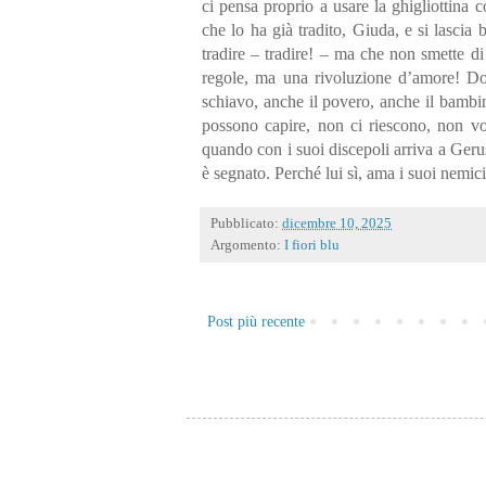
ci pensa proprio a usare la ghigliottina c
che lo ha già tradito, Giuda, e si lascia 
tradire – tradire! – ma che non smette di
regole, ma una rivoluzione d’amore! Do
schiavo, anche il povero, anche il bambin
possono capire, non ci riescono, non vo
quando con i suoi discepoli arriva a Geru
è segnato. Perché lui sì, ama i suoi nemi
Pubblicato:
dicembre 10, 2025
Argomento:
I fiori blu
Post più recente