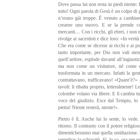
Dove passa lui non resta in piedi niente: l
tutto! Ogni parola di Gesù è un colpo di
n’erano già troppe. È venuto a cambiare
crearne uno nuovo. E se la prende con t
mercanti… Con i ricchi, gli ebrei, i non 
rivolge ai sacerdoti e dice loro: «In verit
Che era come se dicesse ai ricchi e ai pot
tanto importante, per Dio non vali nien
quell’ardore, esplode davanti all’ingius
ma non come un visitatore, né come di
trasformata in un mercato. Infatti la ge
contrattavano, trafficavano! «Quant’è?
tavoli: li ribalta proprio, letteralmente! 
colombe volano via libere. E lì cambia tu
voce del giudizio. Esce dal Tempio, lo f
pietra! Niente resterà, niente!».
Pietro è lì. Anche lui lo sente, lo ved
ritorno. Il contrasto con il potere religio
dimenticheranno mai quella umiliazione. 
semplice: la schiavitù. Sì, lo so, ora pe