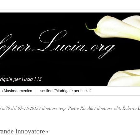
cia Mastrodomenico
sostieni "Madrigale per Lucia"
li n.70 del 05-11-2013 /
direttore resp. Pietro Rinaldi /
direttore edit. Roberto 
rande innovatore»