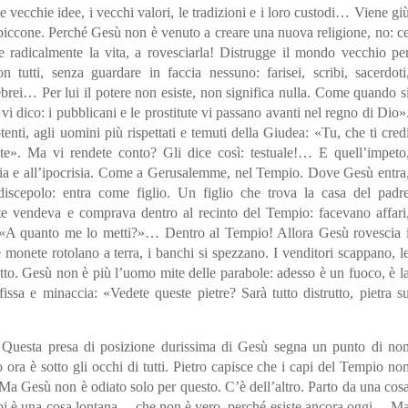
e vecchie idee, i vecchi valori, le tradizioni e i loro custodi… Viene gi
 piccone. Perché Gesù non è venuto a creare una nuova religione, no: c
 radicalmente la vita, a rovesciarla! Distrugge il mondo vecchio pe
utti, senza guardare in faccia nessuno: farisei, scribi, sacerdoti
ebrei… Per lui il potere non esiste, non significa nulla. Come quando s
à vi dico: i pubblicani e le prostitute vi passano avanti nel regno di Dio»
enti, agli uomini più rispettati e temuti della Giudea: «Tu, che ti cred
te». Ma vi rendete conto? Gli dice così: testuale!… E quell’impeto
tizia e all’ipocrisia. Come a Gerusalemme, nel Tempio. Dove Gesù entra
scepolo: entra come figlio. Un figlio che trova la casa del padr
nte vendeva e comprava dentro al recinto del Tempio: facevano affari
» «A quanto me lo metti?»… Dentro al Tempio! Allora Gesù rovescia 
Le monete rotolano a terra, i banchi si spezzano. I venditori scappano, l
tto. Gesù non è più l’uomo mite delle parabole: adesso è un fuoco, è l
issa e minaccia: «Vedete queste pietre? Sarà tutto distrutto, pietra s
e. Questa presa di posizione durissima di Gesù segna un punto di no
so ora è sotto gli occhi di tutti. Pietro capisce che i capi del Tempio no
Ma Gesù non è odiato solo per questo. C’è dell’altro. Parto da una cos
r noi è una cosa lontana… che non è vero, perché esiste ancora oggi… M