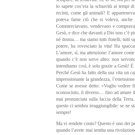
lo sapete cos’era la schiavitù ai tempi d
recinti, come gli animali? E appartenev
poteva farne ciò che si voleva, anche u
Commerciavano, vendevano e compravano es
Gesù, e dice che davanti a Dio non c’è p
né donna… ma siamo tutti fratelli, tutti 
potere, ha rovesciato la vita! Ha spacca
L’amore, sì, ma attenzione: l’amore come
quando c’è non serve altro: non servono
intendiamo così, è solo grazie a Gesù! È 
Perché Gesù ha fatto della sua vita un c
impressionante la grandezza, l’estensione
Come se avesse detto: «Voglio vedere fin
sconosciuto, il diverso… fino ad amare i
mai pronunciata sulla faccia della Terra.
questo ci sembra irraggiungibile: se ne st
sempre!
Ma vi rendete conto? Questo è uno dei pe
quando l’avete mai sentita una rivoluzio