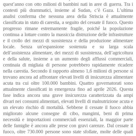
quest’anno con otto milioni di bambini nati in aree di guerra. Tra i
contesti più drammatici, insieme al Sudan, c’è Gaza. L’ultima
analisi conferma che nessuna area della Striscia è attualmente
classificata in stato di carestia, a seguito del cessate il fuoco. Questo
progresso rimane estremamente fragile, poiché la popolazione
continua a lottare contro la massiccia distruzione delle infrastrutture
e il crollo dei mezzi di sussistenza e della produzione alimentare
locale. Senza un'espansione sostenuta e su larga scala
dell’assistenza alimentare, dei mezzi di sussistenza, dell’agricoltura
e della salute, insieme a un aumento degli afflussi commerciali,
centinaia di migliaia di persone potrebbero rapidamente ricadere
nella carestia. Secondo il rapporto almeno 1,6 milioni di persone si
trovano ancora ad affrontare elevati livelli di insicurezza alimentare
acuta tra cui oltre 100.000 bambini. Quattro governatorati sono
attualmente classificati in emergenza fino ad aprile 2026. Questa
fase indica ancora una grave insicurezza caratterizzata da ampi
divari nei consumi alimentari, elevati livelli di malnutrizione acuta e
un elevato rischio di mortalità. Sebbene il cessate il fuoco abbia
migliorato alcune consegne di cibo, mangimi, beni di prima
necessità e importazioni commerciali essenziali, la maggior parte
delle famiglie è ancora alle prese con gravi carenze. Dal cessate il
fuoco, oltre 730.000 persone sono state sfollate, molte delle quali