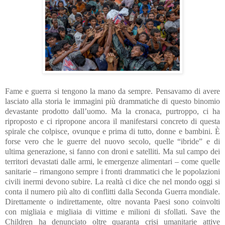
Fame e guerra si tengono la mano da sempre. Pensavamo di avere
lasciato alla storia le immagini più drammatiche di questo binomio
devastante prodotto dall’uomo. Ma la cronaca, purtroppo, ci ha
riproposto e ci ripropone ancora il manifestarsi concreto di questa
spirale che colpisce, ovunque e prima di tutto, donne e bambini. È
forse vero che le guerre del nuovo secolo, quelle “ibride” e di
ultima generazione, si fanno con droni e satelliti. Ma sul campo dei
territori devastati dalle armi, le emergenze alimentari ‒ come quelle
sanitarie ‒ rimangono sempre i fronti drammatici che le popolazioni
civili inermi devono subire. La realtà ci dice che nel mondo oggi si
conta il numero più alto di conflitti dalla Seconda Guerra mondiale.
Direttamente o indirettamente, oltre novanta Paesi sono coinvolti
con migliaia e migliaia di vittime e milioni di sfollati. Save the
Children ha denunciato oltre quaranta crisi umanitarie attive