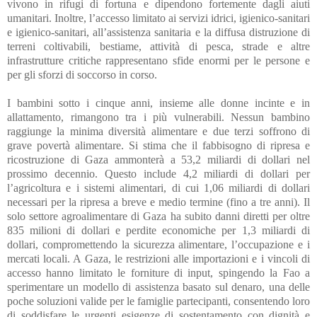
vivono in rifugi di fortuna e dipendono fortemente dagli aiuti
umanitari. Inoltre, l’accesso limitato ai servizi idrici, igienico-sanitari
e igienico-sanitari, all’assistenza sanitaria e la diffusa distruzione di
terreni coltivabili, bestiame, attività di pesca, strade e altre
infrastrutture critiche rappresentano sfide enormi per le persone e
per gli sforzi di soccorso in corso.
I bambini sotto i cinque anni, insieme alle donne incinte e in
allattamento, rimangono tra i più vulnerabili. Nessun bambino
raggiunge la minima diversità alimentare e due terzi soffrono di
grave povertà alimentare. Si stima che il fabbisogno di ripresa e
ricostruzione di Gaza ammonterà a 53,2 miliardi di dollari nel
prossimo decennio. Questo include 4,2 miliardi di dollari per
l’agricoltura e i sistemi alimentari, di cui 1,06 miliardi di dollari
necessari per la ripresa a breve e medio termine (fino a tre anni). Il
solo settore agroalimentare di Gaza ha subito danni diretti per oltre
835 milioni di dollari e perdite economiche per 1,3 miliardi di
dollari, compromettendo la sicurezza alimentare, l’occupazione e i
mercati locali. A Gaza, le restrizioni alle importazioni e i vincoli di
accesso hanno limitato le forniture di input, spingendo la Fao a
sperimentare un modello di assistenza basato sul denaro, una delle
poche soluzioni valide per le famiglie partecipanti, consentendo loro
di soddisfare le urgenti esigenze di sostentamento con dignità e