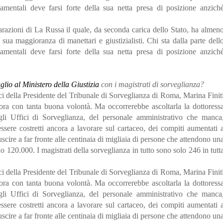
damentali deve farsi forte della sua netta presa di posizione anzich
arazioni di La Russa il quale, da seconda carica dello Stato, ha almen
sua maggioranza di manettari e giustizialisti. Chi sta dalla parte dell
damentali deve farsi forte della sua netta presa di posizione anzich
luglio al Ministero della Giustizia
con i magistrati di sorveglianza?
ici della Presidente del Tribunale di Sorveglianza di Roma, Marina Finit
vora con tanta buona volontà. Ma occorrerebbe ascoltarla la dottoress
gli Uffici di Sorveglianza, del personale amministrativo che manca
essere costretti ancora a lavorare sul cartaceo, dei compiti aumentati 
iuscire a far fronte alle centinaia di migliaia di persone che attendono un
o 120.000. I magistrati della sorveglianza in tutto sono solo 246 in tutt
ici della Presidente del Tribunale di Sorveglianza di Roma, Marina Finit
vora con tanta buona volontà. Ma occorrerebbe ascoltarla la dottoress
gli Uffici di Sorveglianza, del personale amministrativo che manca
essere costretti ancora a lavorare sul cartaceo, dei compiti aumentati 
iuscire a far fronte alle centinaia di migliaia di persone che attendono un