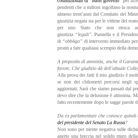
costituzionali di “buon governo”
per affr
pendenti che a milioni ingolfano la nostr
almeno trent’anni dal Comitato dei Minis
giustizia negata sia per le vittime del rea
per uno Stato che non riesca ad a
giustizia
“legali”.
Pannella e il Preside
di
“obbligo”
di intervento immediato per 
pronti a fare qualsiasi scempio della demo
A proposito di amnistia, anche il Garante 
favore. Che giudizio dà dell’attuale Coll
Alla prova dei fatti il mio giudizio è mol
se non dei chilometri percorsi negli s
aggiornati. Sarà che siamo passati dal pr
devo dire che la delusione è altissima. 
fatto recentemente dopo le sagge parole d
Da ex parlamentare che conosce quindi b
del presidente del Senato La Russa
?
Non sono per niente negativa sulle dichi
aperto una breccia nel solido muro della 