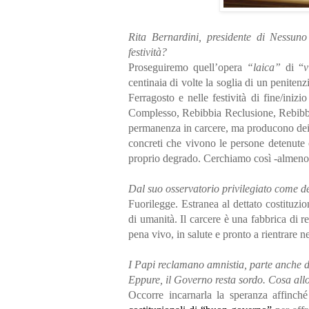
Rita Bernardini, presidente di Nessuno 
festività?
Proseguiremo quell’opera
“laica”
di “
v
centinaia di volte la soglia di un peniten
Ferragosto e nelle festività di fine/in
Complesso, Rebibbia Reclusione, Rebibbia
permanenza in carcere, ma producono dei 
concreti che vivono le persone detenute 
proprio degrado. Cerchiamo così -almeno- d
Dal suo osservatorio privilegiato come de
Fuorilegge. Estranea al dettato costituzion
di umanità. Il carcere è una fabbrica di 
pena vivo, in salute e pronto a rientrare n
I Papi reclamano amnistia, parte anche de
Eppure, il Governo resta sordo. Cosa allo
Occorre incarnarla la speranza affinché