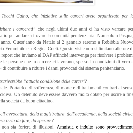
Tocchi Caino, che iniziative sulle carceri avete organizzato per l
isitare i carcerati”
che negli ultimi due anni ci ha visto varcare pe
ziario per andare a trovare la comunità penitenziaria. Non solo a Pasqua
izio anno. Quest’anno da Natale al 2 gennaio saremo a Rebibbia Nuov
 Femminile e a Regina Coeli. Queste visite non si limitano alle ore d
report che inviamo al DAP affinché intervenga per risolvere i problem
e le persone che in carcere ci lavorano, spesso in condizioni di vero 
i contribuire a ridurre i danni provocati dal sistema penitenziario.
scriverebbe l’attuale condizione delle carceri?
ale. Portatrice di sofferenza, di morte e di trattamenti contrari al sens
recidiva. Un detenuto deve essere davvero molto dotato per uscire a fin
ella società da buon cittadino.
ll’avvocatura, della magistratura, dell’accademia, della società civile
ra resta da fare, da sperare?
 non sia foriera di illusioni.
Amnistia e indulto sono provvediment