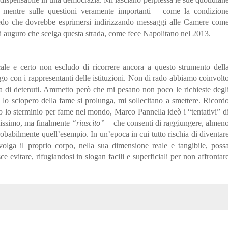
, mentre sulle questioni veramente importanti – come la condizion
 credo che dovrebbe esprimersi indirizzando messaggi alle Camere com
 Mi auguro che scelga questa strada, come fece Napolitano nel 2013.
cale e certo non escludo di ricorrere ancora a questo strumento dell
go con i rappresentanti delle istituzioni. Non di rado abbiamo coinvolt
ia di detenuti. Ammetto però che mi pesano non poco le richieste degl
 lo sciopero della fame si prolunga, mi sollecitano a smettere. Ricord
o lo sterminio per fame nel mondo, Marco Pannella ideò i “tentativi” d
ghissimo, ma finalmente
“riuscito”
– che consentì di raggiungere, almen
 probabilmente quell’esempio. In un’epoca in cui tutto rischia di diventar
volga il proprio corpo, nella sua dimensione reale e tangibile, poss
sce evitare, rifugiandosi in slogan facili e superficiali per non affrontar