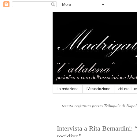
La redazione
l'Associazione
chi era Lu
testata registrata presso Tribunale di Napo
Intervista a Rita Bernardini: 
recidive”