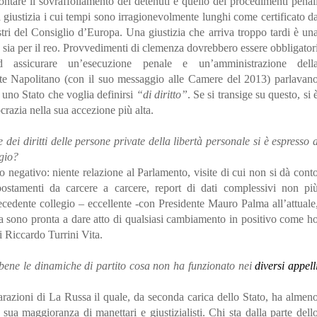
ontare il sovraffollamento dei detenuti e quello dei procedimenti penal
a giustizia i cui tempi sono irragionevolmente lunghi come certificato d
tri del Consiglio d’Europa. Una giustizia che arriva troppo tardi è un
to sia per il reo. Provvedimenti di clemenza dovrebbero essere obbligator
ssicurare un’esecuzione penale e un’amministrazione dell
nte Napolitano (con il suo messaggio alle Camere del 2013) parlavan
uno Stato che voglia definirsi
“di diritto”
. Se si transige su questo, si 
crazia nella sua accezione più alta.
dei diritti delle persone private della libertà personale si è espresso 
egio?
to negativo: niente relazione al Parlamento, visite di cui non si dà cont
postamenti da carcere a carcere, report di dati complessivi non pi
ecedente collegio – eccellente -con Presidente Mauro Palma all’attuale
Ma sono pronta a dare atto di qualsiasi cambiamento in positivo come h
i Riccardo Turrini Vita.
ene le dinamiche di partito cosa non ha funzionato nei
diversi appell
arazioni di La Russa il quale, da seconda carica dello Stato, ha almen
sua maggioranza di manettari e giustizialisti. Chi sta dalla parte dell