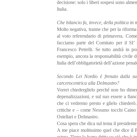
decisione: solo i liberi sospesi sono almen
Italia.
Che bilancio fa, invece, della politica i
Molto negativa, tranne che per la riforma d
al voto referendario di primavera. Come
facciamo parte del Comitato per il SI’ 
Francesco Petrelli. Se tutto andrà in p
esempio, ancora la responsabilità civile d
Italia dell’obbligatorietà dell’azione penal
Secondo Lei Nordio è frenato dalla s
carcerocentrica alla Delmastro?
Vorrei chiederglielo perché non ho dimen
depenalizzazioni, e sul suo essere a fia
che ci vedremo presto e glielo chiederò
critiche e – come Nessuno tocchi Caino 
Ostellari e Delmastro.
Cosa spera che dica sul tema il president
A me piace moltissimo quel che dice il P
estera. Tiene la barra dritta su ciò che è