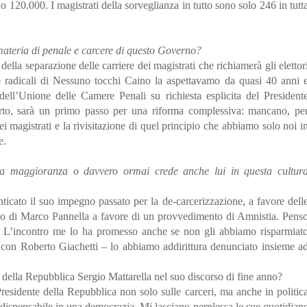
o 120.000. I magistrati della sorveglianza in tutto sono solo 246 in tutt
n materia di penale e carcere di questo Governo?
ella separazione delle carriere dei magistrati che richiamerà gli elettor
 radicali di Nessuno tocchi Caino la aspettavamo da quasi 40 anni 
dell’Unione delle Camere Penali su richiesta esplicita del President
orto, sarà un primo passo per una riforma complessiva: mancano, pe
ei magistrati e la rivisitazione di quel principio che abbiamo solo noi i
e.
ua maggioranza o davvero ormai crede anche lui in questa cultur
ticato il suo impegno passato per la de-carcerizzazione, a favore dell
nco di Marco Pannella a favore di un provvedimento di Amnistia. Pens
. L’incontro me lo ha promesso anche se non gli abbiamo risparmiat
con Roberto Giachetti – lo abbiamo addirittura denunciato insieme a
e della Repubblica Sergio Mattarella nel suo discorso di fine anno?
residente della Repubblica non solo sulle carceri, ma anche in politic
 indispensabile in una democrazia. Mi lasciano perplessa le sue quotidian