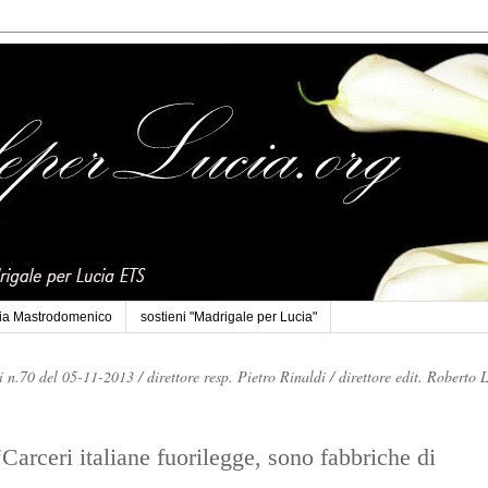
cia Mastrodomenico
sostieni "Madrigale per Lucia"
li n.70 del 05-11-2013 /
direttore resp. Pietro Rinaldi /
direttore edit. Roberto 
“Carceri italiane fuorilegge, sono fabbriche di