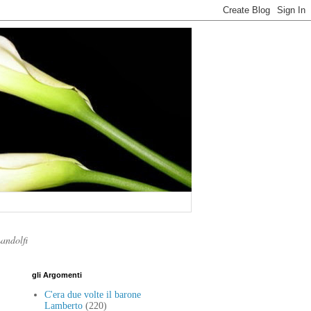
Landolfi
gli Argomenti
C'era due volte il barone
Lamberto
(220)