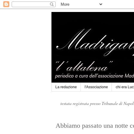
La redazione
l'Associazione
chi era Lu
testata registrata presso Tribunale di Napo
Abbiamo passato una notte con