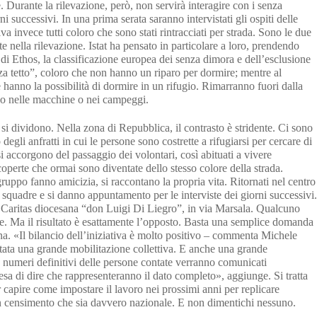
le. Durante la rilevazione, però, non servirà interagire con i senza
i successivi. In una prima serata saranno intervistati gli ospiti delle
va invece tutti coloro che sono stati rintracciati per strada. Sono le due
e nella rilevazione. Istat ha pensato in particolare a loro, prendendo
di Ethos, la classificazione europea dei senza dimora e dell’esclusione
za tetto”, coloro che non hanno un riparo per dormire; mentre al
hanno la possibilità di dormire in un rifugio. Rimarranno fuori dalla
no nelle macchine o nei campeggi.
si dividono. Nella zona di Repubblica, il contrasto è stridente. Ci sono
io degli anfratti in cui le persone sono costrette a rifugiarsi per cercare di
 accorgono del passaggio dei volontari, così abituati a vivere
coperte che ormai sono diventate dello stesso colore della strada.
gruppo fanno amicizia, si raccontano la propria vita. Ritornati nel centro
e squadre e si danno appuntamento per le interviste dei giorni successivi.
ella Caritas diocesana “don Luigi Di Liegro”, in via Marsala. Qualcuno
lare. Ma il risultato è esattamente l’opposto. Basta una semplice domanda
na. «Il bilancio dell’iniziativa è molto positivo – commenta Michele
 stata una grande mobilitazione collettiva. E anche una grande
I numeri definitivi delle persone contate verranno comunicati
a di dire che rappresenteranno il dato completo», aggiunge. Si tratta
 capire come impostare il lavoro nei prossimi anni per replicare
er un censimento che sia davvero nazionale. E non dimentichi nessuno.