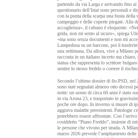
partendo da via Larga e arrivando fino ai 
questionario dell’Istat sono personali e d
con la punta della scarpa una busta della s
campeggio e delle coperte piegate. Alla d
accoglienza», il cubano è eloquente. «Nei
grida, non mi sento al sicuro», spiega Ulis
«ma sono senza documenti e non mi accetta
Lampedusa su un barcone, poi il trasferi
una settimana. Da allora, vive a Milano p
racconta in un italiano incerto ma chiaro, 
statua che rappresenta lo scrittore bulgar
sentire lo stesso freddo o correre il risch
Secondo l’ultimo dossier di fio.PSD, nel
sono stati segnalati almeno otto decessi p
notte: un uomo di circa 60 anni è stato so
in via Arona 23, e trasportato in graviss
poche ore dopo. In inverno si muore di ip
aggrava malattie preesistenti. Patologie 
potrebbero essere affrontate. Con l’arrivo 
cosiddetto “Piano Freddo”, insieme di misu
le persone che vivono per strada. A Mil
marzo 2026 prevede l’ampliamento delle st