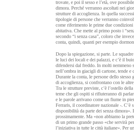
trovate, e poi il sesso e l’età, ove possibi
dimora. Perché verranno ascoltati nei giorn
strutture di accoglienza. In quella successi
tipologie di persone che verranno coinvolt
come riferimento le prime due condizioni 
abitativa. Che mette al primo posto i “sen
secondo “i senza casa”, coloro che invece 
conta, quindi, quanti per esempio dormo
Dopo la spiegazione, si parte. Le squadre 
le luci dei locali e dei palazzi, e c’è il bu
difendersi dal freddo. In molti nemmeno si
nell’ombra in giacigli di cartone, tende e 
Durante la conta, le persone dello stesso 
di accoglienza, si confrontano con le altr
Tra le strutture previste, c’è l’ostello d
teme che gli ospiti si rifiuteranno di par
e le parole arrivano come un fiume in pie
Ferraris, il coordinatore nazionale -. C’è
disponibilità da parte dei senza dimora». 
prossimamente. Ma «non abbiamo la pretes
di un primo grande passo «che servirà per
l’iniziativa in tutte le città italiane». P