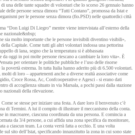
di una delle tante squadre di volontari che lo scorso 26 gennaio hanno
ale delle persone senza dimora “Tutti Contano”, promossa da Istat e
organismi per le persone senza dimora (fio.PSD) nelle quattordici città
oma “Don Luigi Di Liegro” mentre viene intervistata all’esterno della
ione nazionale&nbsp;
 sia molto importante che le persone invisibili diventino visibili»,
lla Capitale. Come tutti gli altri volontari indossa una pettorina
appello di lana, segno che la temperatura si è abbassata
 da oggi in poi molte persone riescano a cambiare la loro vita». È
Pensata per orientare le politiche pubbliche e l’uso delle risorse
a povertà estrema. In tutta Italia hanno aderito più di 6.500 volontari.
molti di loro – appartenenti anche a diverse realtà associative come
gidio, Croce Rossa, Ac, Confcooperative e Agesci - si erano dati
tro di accoglienza situato in via Marsala, a pochi passi dalla stazione
 nazionali della rilevazione.
e. Come se stesse per iniziare una festa. A dare loro il benvenuto c’è
na di Termini. A lui il compito di illustrare il meccanismo della conta.
ivise in macroaree, ciascuna coordinata da una persona. E comincia a
ormata da 3/4 persone, a cui affida una zona specifica da monitorare,
ta a ciascun team. La conta verrà fatta a occhio. E una volta
e sul sito dell’Istat, specificando innanzitutto la zona in cui sono state