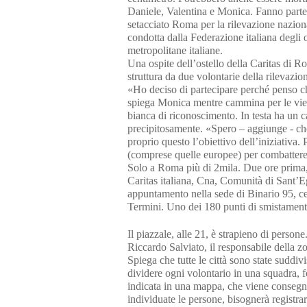
Daniele, Valentina e Monica. Fanno parte 
setacciato Roma per la rilevazione nazion
condotta dalla Federazione italiana degli 
metropolitane italiane.
Una ospite dell’ostello della Caritas di R
struttura da due volontarie della rilevaz
«Ho deciso di partecipare perché penso che
spiega Monica mentre cammina per le vie de
bianca di riconoscimento. In testa ha un c
precipitosamente. «Spero – aggiunge - che
proprio questo l’obiettivo dell’iniziativa. 
(comprese quelle europee) per combattere l
Solo a Roma più di 2mila. Due ore prima, 
Caritas italiana, Cna, Comunità di Sant’E
appuntamento nella sede di Binario 95, cen
Termini. Uno dei 180 punti di smistamento
Il piazzale, alle 21, è strapieno di person
Riccardo Salviato, il responsabile della zo
Spiega che tutte le città sono state sudd
dividere ogni volontario in una squadra, f
indicata in una mappa, che viene consegna
individuate le persone, bisognerà registrarl