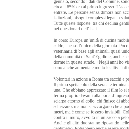
gennaio, secondo i dati del Comune, sono 
circa il 65% era al primo ingresso. L’acce
entrare. Le persone senza dimora non acced
istituzioni, bisogni complessi legati a salu
Tutte queste risposte, tra chi declina gen
nei questionari dell’Istat.
In corso Europa un’unità di cucina mobile
caldo, spesso l’unico della giornata. Poco
veterinaria di base agli animali, quasi un
della comunità di Sant’Egidio e, anche se
dorme in queste strade. «Negli anni ho vis
sono anche aumentate molto le attività di 
Volontari in azione a Roma tra sacchi a pel
Il primo spettacolo della serata è termina
una. Che abbiano apprezzato il film lo si 
ferma proprio davanti alla porta d’ingress
sciarpa attorno al collo, chi finisce di ab
scherzano, ma non si accorgono che a poc
metri, ma è come se fossero invisibili. C
contro il muro, avvolto in un sacco a pelo
Anche gli altri due stanno riposando nelle
centimetro. Potrebbero anche essere mor