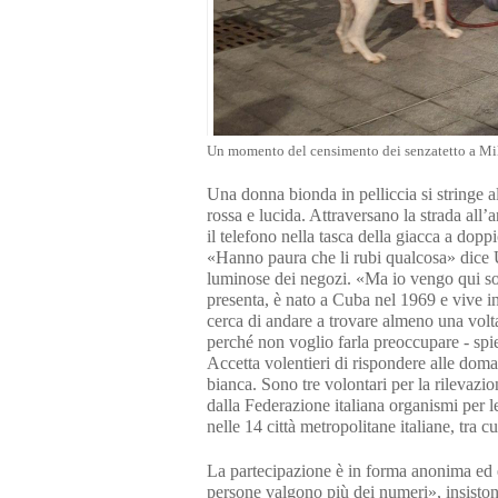
Un momento del censimento dei senzatetto a Mi
Una donna bionda in pelliccia si stringe a
rossa e lucida. Attraversano la strada all’
il telefono nella tasca della giacca a doppio
«Hanno paura che li rubi qualcosa» dice U
luminose dei negozi. «Ma io vengo qui sol
presenta, è nato a Cuba nel 1969 e vive i
cerca di andare a trovare almeno una volta
perché non voglio farla preoccupare - spi
Accetta volentieri di rispondere alle doma
bianca. Sono tre volontari per la rilevaz
dalla Federazione italiana organismi per
nelle 14 città metropolitane italiane, tra c
La partecipazione è in forma anonima ed 
persone valgono più dei numeri», insistono