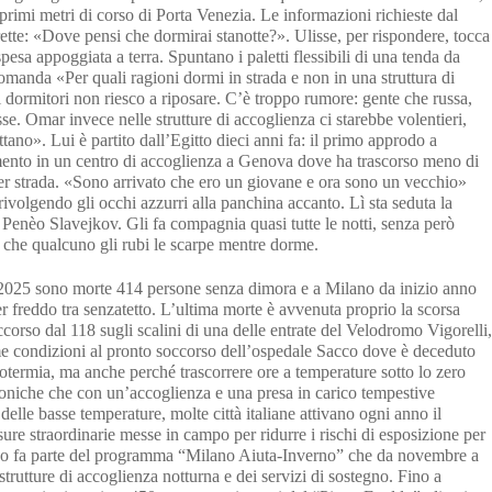
primi metri di corso di Porta Venezia. Le informazioni richieste dal
irette: «Dove pensi che dormirai stanotte?». Ulisse, per rispondere, tocca
pesa appoggiata a terra. Spuntano i paletti flessibili di una tenda da
omanda «Per quali ragioni dormi in strada e non in una struttura di
 dormitori non riesco a riposare. C’è troppo rumore: gente che russa,
se. Omar invece nelle strutture di accoglienza ci starebbe volentieri,
no». Lui è partito dall’Egitto dieci anni fa: il primo approdo a
mento in un centro di accoglienza a Genova dove ha trascorso meno di
er strada. «Sono arrivato che ero un giovane e ora sono un vecchio»
rivolgendo gli occhi azzurri alla panchina accanto. Lì sta seduta la
o Penèo Slavejkov. Gli fa compagnia quasi tutte le notti, senza però
io che qualcuno gli rubi le scarpe mentre dorme.
 2025 sono morte 414 persone senza dimora e a Milano da inizio anno
er freddo tra senzatetto. L’ultima morte è avvenuta proprio la scorsa
ccorso dal 118 sugli scalini di una delle entrate del Velodromo Vigorelli,
ime condizioni al pronto soccorso dell’ospedale Sacco dove è deceduto
otermia, ma anche perché trascorrere ore a temperature sotto lo zero
croniche che con un’accoglienza e una presa in carico tempestive
delle basse temperature, molte città italiane attivano ogni anno il
re straordinarie messe in campo per ridurre i rischi di esposizione per
ano fa parte del programma “Milano Aiuta-Inverno” che da novembre a
rutture di accoglienza notturna e dei servizi di sostegno. Fino a