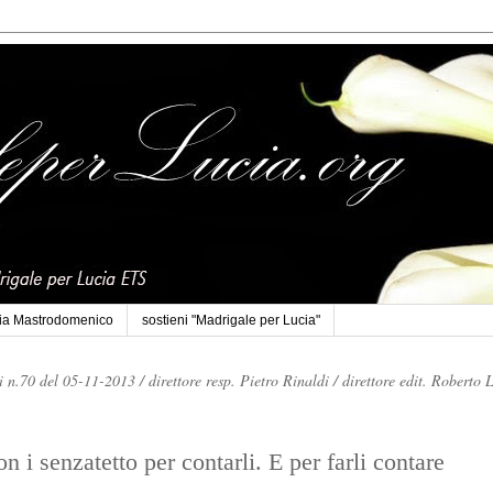
cia Mastrodomenico
sostieni "Madrigale per Lucia"
li n.70 del 05-11-2013 /
direttore resp. Pietro Rinaldi /
direttore edit. Roberto 
 i senzatetto per contarli. E per farli contare