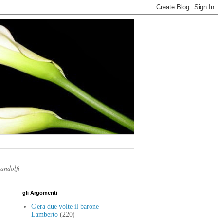
Landolfi
gli Argomenti
C'era due volte il barone
Lamberto
(220)