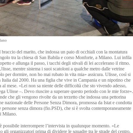
lano
l braccio del marito, che indossa un paio di occhiali con la montatura
angolo tra la chiesa di San Babila e corso Monforte, a Milano. Lui infila
petto e allunga il passo, i tacchi degli stivali di lei accelerano il ritmo.
lisse, mentre sistema i suoi scatoloni a qualche metro dalle vetrine
o per dormire, non ho mai rubato in vita mia» assicura. Ulisse, così si
n Italia dal 2000. Ha una figlia che vive in Campania e un nipotino che
 al mese. «Lei non sa niente delle difficoltà che sto vivendo adesso,
ega Ulisse –. Devo riuscire a superare questo periodo con le mie forze».
nde che gli vengono rivolte da un terzetto che indossa una pettorina
ione nazionale delle Persone Senza Dimora, promossa da Istat e condotta
 le persone senza dimora (fio.PSD), che si è svolta contemporaneamente
ui Milano.
è possibile interrompere l’intervista in qualunque momento. «Le
 gli organizzatori prima di dividere le squadre tra le strade del centro,