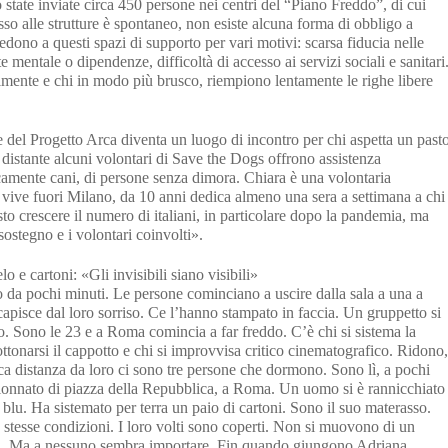
state inviate circa 450 persone nei centri del “Piano Freddo”, di cui
sso alle strutture è spontaneo, non esiste alcuna forma di obbligo a
ono a questi spazi di supporto per vari motivi: scarsa fiducia nelle
te mentale o dipendenze, difficoltà di accesso ai servizi sociali e sanitari
tilmente e chi in modo più brusco, riempiono lentamente le righe libere
 del Progetto Arca diventa un luogo di incontro per chi aspetta un past
 distante alcuni volontari di Save the Dogs offrono assistenza
icamente cani, di persone senza dimora. Chiara è una volontaria
 vive fuori Milano, da 10 anni dedica almeno una sera a settimana a chi
to crescere il numero di italiani, in particolare dopo la pandemia, ma
sostegno e i volontari coinvolti».
o e cartoni: «Gli invisibili siano visibili»
to da pochi minuti. Le persone cominciano a uscire dalla sala a una a
capisce dal loro sorriso. Ce l’hanno stampato in faccia. Un gruppetto si
o. Sono le 23 e a Roma comincia a far freddo. C’è chi si sistema la
bottonarsi il cappotto e chi si improvvisa critico cinematografico. Ridono,
a distanza da loro ci sono tre persone che dormono. Sono lì, a pochi
olonnato di piazza della Repubblica, a Roma. Un uomo si è rannicchiato
 blu. Ha sistemato per terra un paio di cartoni. Sono il suo materasso.
 stesse condizioni. I loro volti sono coperti. Non si muovono di un
ti. Ma a nessuno sembra importare. Fin quando giungono Adriana,