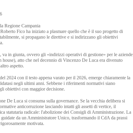
26
ella Regione Campania
Roberto Fico ha iniziato a plasmare quello che è il suo progetto di
bilmente, si propagano le direttive e si indirizzano gli obiettivi
a.
 va in giunta, ovvero gli «indirizzi operativi di gestione» per le aziende
 in house), atto che nel decennio di Vincenzo De Luca era divenuto
altro aspetto.
del 2024 con il testo appena varato per il 2026, emerge chiaramente la
lidatasi negli ultimi anni. Sebbene i riferimenti normativi siano
gli obiettivi con maggior decisione.
tione De Luca si consuma sulla governance. Se la vecchia delibera si
rmative anticorruzione lasciando intatti gli assetti di vertice, il
a statutaria radicale: l'abolizione dei Consigli di Amministrazione. La
 guidate da un Amministratore Unico, trasformando il CdA da prassi
 rigorosamente motivata.