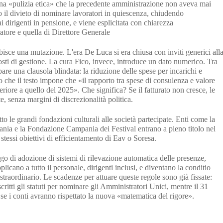
a «pulizia etica» che la precedente amministrazione non aveva mai
o il divieto di nominare lavoratori in quiescenza, chiudendo
ai dirigenti in pensione, e viene esplicitata con chiarezza
ratore e quella di Direttore Generale
bisce una mutazione. L'era De Luca si era chiusa con inviti generici all
osti di gestione. La cura Fico, invece, introduce un dato numerico. Tra
are una clausola blindata: la riduzione delle spese per incarichi e
 che il testo impone che «il rapporto tra spese di consulenza e valore
riore a quello del 2025». Che significa? Se il fatturato non cresce, le
 senza margini di discrezionalità politica.
tutto le grandi fondazioni culturali alle società partecipate. Enti come la
ia e la Fondazione Campania dei Festival entrano a pieno titolo nel
stessi obiettivi di efficientamento di Eav o Soresa.
go di adozione di sistemi di rilevazione automatica delle presenze,
pplicano a tutto il personale, dirigenti inclusi, e diventano la conditio
straordinario. Le scadenze per attuare queste regole sono già fissate:
critti gli statuti per nominare gli Amministratori Unici, mentre il 31
 se i conti avranno rispettato la nuova «matematica del rigore».