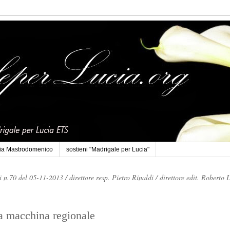
cia Mastrodomenico
sostieni "Madrigale per Lucia"
li n.70 del 05-11-2013 /
direttore resp. Pietro Rinaldi /
direttore edit. Roberto 
a macchina regionale