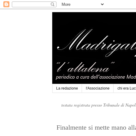
La redazione
l'Associazione
chi era Lu
testata registrata presso Tribunale di Napo
Finalmente si mette mano all