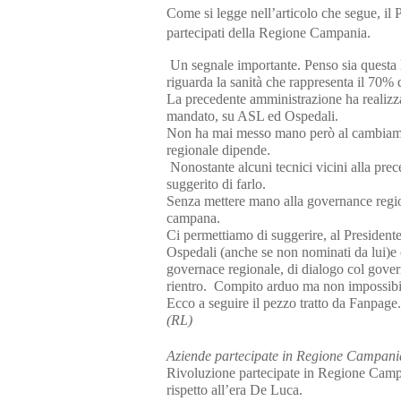
Come si legge nell’articolo che segue, i
partecipati della Regione Campania.
Un segnale importante. Penso sia questa l
riguarda la sanità che rappresenta il 70% 
La precedente amministrazione ha realizz
mandato, su ASL ed Ospedali.
Non ha mai messo mano però al cambiament
regionale dipende.
Nonostante alcuni tecnici vicini alla prec
suggerito di farlo.
Senza mettere mano alla governance regio
campana.
Ci permettiamo di suggerire, al Presidente 
Ospedali (anche se non nominati da lui)e
governace regionale, di dialogo col gover
rientro. Compito arduo ma non impossib
Ecco a seguire il pezzo tratto da Fanpage.
(RL)
Aziende partecipate in Regione Campania,
Rivoluzione partecipate in Regione Campa
rispetto all’era De Luca.