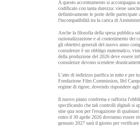
A questo accentramento si accompagna un
codificato con tanta durezza: viene sancit
definitivamente le porte delle partecipate 
l'incompatibilità tra la carica di Amminist
Anche la filosofia della spesa pubblica su
razionalizzazione e al contenimento dei c
gli obiettivi generali del nuovo anno comp
consulenze è un obbligo matematico, visto
della produzione del 2026 deve essere infe
consulenze devono scendere drasticamente,
L'atto di indirizzo parifica in tutto e per 
Fondazione Film Commission, Ifel Campan
regime di rigore, dovendo rispondere agli 
Il nuovo piano conferma e rafforza l'obbli
specificando che tali controlli digitali si a
sine qua non per l'erogazione di qualsiasi 
entro il 30 aprile 2026 dovranno essere ris
gennaio 2027 sarà il giorno per verificare