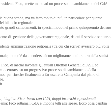
l Presidente Fico, mette mano ad un processo di cambiamento dei CdA
a buona strada, ma va fatto molto di più, in particolare per quanto
del bilancio regionale.
ato grandi cambiamenti, in special modo nel primo quinquennio del suo
o di gestione della governance regionale, da cui il servizio sanitario
edente amministrazione regionale (tra cui chi scrive) avessero più volte
nale, non c’è da attendersi alcun miglioramento duraturo della sanità
Fico, di lasciar lavorare gli attuali Direttori Generali di ASL ed
 concentrarsi su un progressivo processo di cambiamento della
no, per riuscire finalmente a far uscire la Campania dal piano di
ile.
it
 i tagli di Fico: basta con CdA, doppi incarichi e pensionati
nia: Fico rottama i CdA e impone tetti alle spese. Ecco cosa cambia