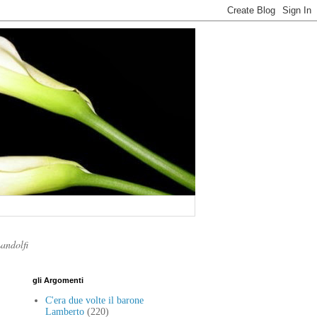
Landolfi
gli Argomenti
C'era due volte il barone
Lamberto
(220)