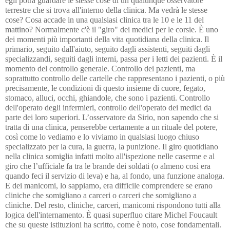
egli potrà guardare le stesse cose di un qualunque osservatore
terrestre che si trova all'interno della clinica. Ma vedrà le stesse
cose? Cosa accade in una qualsiasi clinica tra le 10 e le 11 del
mattino? Normalmente c'è il "giro" dei medici per le corsie. È uno
dei momenti più importanti della vita quotidiana della clinica. Il
primario, seguito dall'aiuto, seguito dagli assistenti, seguiti dagli
specializzandi, seguiti dagli interni, passa per i letti dei pazienti. È il
momento del controllo generale. Controllo dei pazienti, ma
soprattutto controllo delle cartelle che rappresentano i pazienti, o più
precisamente, le condizioni di questo insieme di cuore, fegato,
stomaco, alluci, occhi, ghiandole, che sono i pazienti. Controllo
dell'operato degli infermieri, controllo dell'operato dei medici da
parte dei loro superiori. L’osservatore da Sirio, non sapendo che si
tratta di una clinica, penserebbe certamente a un rituale del potere,
così come lo vediamo e lo viviamo in qualsiasi luogo chiuso
specializzato per la cura, la guerra, la punizione. Il giro quotidiano
nella clinica somiglia infatti molto all'ispezione nelle caserme e al
giro che l’ufficiale fa tra le brande dei soldati (o almeno così era
quando feci il servizio di leva) e ha, al fondo, una funzione analoga.
E dei manicomi, lo sappiamo, era difficile comprendere se erano
cliniche che somigliano a carceri o carceri che somigliano a
cliniche. Del resto, cliniche, carceri, manicomi rispondono tutti alla
logica dell'internamento. È quasi superfluo citare Michel Foucault
che su queste istituzioni ha scritto, come è noto, cose fondamentali.