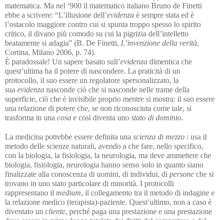
matematica. Ma nel ‘900 il matematico italiano Bruno de Finetti
ebbe a scrivere: “L’illusione dell’
evidenza
è sempre stata ed è
l’ostacolo maggiore contro cui si spunta troppo spesso lo spirito
critico, il divano più comodo su cui la pigrizia dell’intelletto
beatamente si adagia” (B. De Finetti,
L’invenzione della verità
,
Cortina, Milano 2006, p. 74).
È paradossale! Un sapere basato sull’
evidenza
dimentica che
quest’ultima ha il potere di nascondere. La praticità di un
protocollo, il suo essere un regolatore spersonalizzato, la
sua
evidenza
nasconde ciò che si nasconde nelle trame della
superficie, ciò che è invisibile proprio mentre si mostra: il suo essere
una relazione di potere che, se non riconosciuta come tale, si
trasforma in una
cosa
e così diventa uno
stato di dominio
.
La medicina potrebbe essere definita una
scienza di mezzo
: usa il
metodo delle scienze naturali, avendo a che fare, nello specifico,
con la biologia, la fisiologia, la neurologia, ma deve ammettere che
biologia, fisiologia, neurologia hanno senso solo in quanto siano
finalizzate alla conoscenza di uomini, di individui, di
persone
che si
trovano in uno stato particolare di minorità. I protocolli
rappresentano il
medium
, il collegamento tra il metodo di indagine e
la relazione medico (terapista)-paziente. Quest’ultimo, non a caso è
diventato un
cliente
, perché paga una prestazione e una prestazione