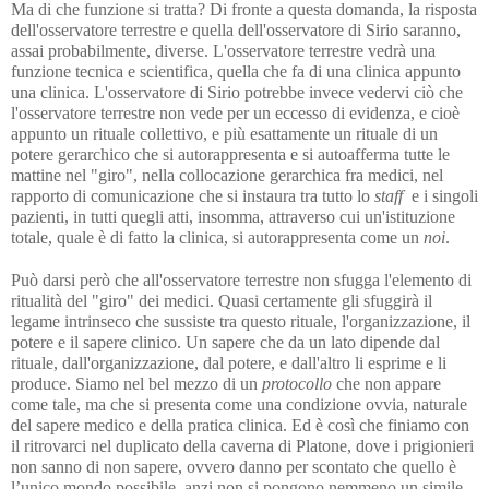
Ma di che funzione si tratta? Di fronte a questa domanda, la risposta
dell'osservatore terrestre e quella dell'osservatore di Sirio saranno,
assai probabilmente, diverse. L'osservatore terrestre vedrà una
funzione tecnica e scientifica, quella che fa di una clinica appunto
una clinica. L'osservatore di Sirio potrebbe invece vedervi ciò che
l'osservatore terrestre non vede per un eccesso di evidenza, e cioè
appunto un rituale collettivo, e più esattamente un rituale di un
potere gerarchico che si autorappresenta e si autoafferma tutte le
mattine nel "giro", nella collocazione gerarchica fra medici, nel
rapporto di comunicazione che si instaura tra tutto lo
staff
e i singoli
pazienti, in tutti quegli atti, insomma, attraverso cui un'istituzione
totale, quale è di fatto la clinica, si autorappresenta come un
noi
.
Può darsi però che all'osservatore terrestre non sfugga l'elemento di
ritualità del "giro" dei medici. Quasi certamente gli sfuggirà il
legame intrinseco che sussiste tra questo rituale, l'organizzazione, il
potere e il sapere clinico. Un sapere che da un lato dipende dal
rituale, dall'organizzazione, dal potere, e dall'altro li esprime e li
produce. Siamo nel bel mezzo di un
protocollo
che non appare
come tale, ma che si presenta come una condizione ovvia, naturale
del sapere medico e della pratica clinica. Ed è così che finiamo con
il ritrovarci nel duplicato della caverna di Platone, dove i prigionieri
non sanno di non sapere, ovvero danno per scontato che quello è
l’unico mondo possibile, anzi non si pongono nemmeno un simile