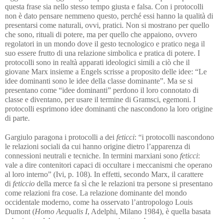
questa frase sia nello stesso tempo giusta e falsa. Con i protocolli
non è dato pensare nemmeno questo, perché essi hanno la qualità di
presentarsi come naturali, ovvi, pratici. Non si mostrano per quello
che sono, rituali di potere, ma per quello che appaiono, ovvero
regolatori in un mondo dove il gesto tecnologico e pratico nega il
suo essere frutto di una relazione simbolica e pratica di potere. I
protocolli sono in realtà apparati ideologici simili a ciò che il
giovane Marx insieme a Engels scrisse a proposito delle idee: “Le
idee dominanti sono le idee della classe dominante”. Ma se si
presentano come “idee dominanti” perdono il loro connotato di
classe e diventano, per usare il termine di Gramsci, egemoni. I
protocolli esprimono idee dominanti che nascondono la loro origine
di parte.
Gargiulo paragona i protocolli a dei
feticci
: “i protocolli nascondono
le relazioni sociali da cui hanno origine dietro l’apparenza di
connessioni neutrali e tecniche. In termini marxiani sono
feticci
:
vale a dire contenitori capaci di occultare i meccanismi che operano
al loro interno” (Ivi, p. 108). In effetti, secondo Marx, il carattere
di
feticcio
della merce fa sì che le relazioni tra persone si presentano
come relazioni fra cose. La relazione dominante del mondo
occidentale moderno, come ha osservato l’antropologo Louis
Dumont (
Homo Aequalis I
, Adelphi, Milano 1984), è quella basata