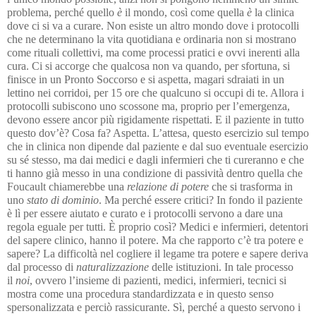
problema, perché quello
è
il mondo, così come quella
è
la clinica
dove ci si va a curare. Non esiste un altro mondo dove i protocolli
che ne determinano la vita quotidiana e ordinaria non si mostrano
come rituali collettivi, ma come processi pratici e ovvi inerenti alla
cura. Ci si accorge che qualcosa non va quando, per sfortuna, si
finisce in un Pronto Soccorso e si aspetta, magari sdraiati in un
lettino nei corridoi, per 15 ore che qualcuno si occupi di te. Allora i
protocolli subiscono uno scossone ma, proprio per l’emergenza,
devono essere ancor più rigidamente rispettati. E il paziente in tutto
questo dov’è? Cosa fa? Aspetta. L’attesa, questo esercizio sul tempo
che in clinica non dipende dal paziente e dal suo eventuale esercizio
su sé stesso, ma dai medici e dagli infermieri che ti cureranno e che
ti hanno già messo in una condizione di passività dentro quella che
Foucault chiamerebbe una
relazione di potere
che si trasforma in
uno
stato di dominio
. Ma perché essere critici? In fondo il paziente
è lì per essere aiutato e curato e i protocolli servono a dare una
regola eguale per tutti. È proprio così? Medici e infermieri, detentori
del sapere clinico, hanno il potere. Ma che rapporto c’è tra potere e
sapere? La difficoltà nel cogliere il legame tra potere e sapere deriva
dal processo di
naturalizzazione
delle istituzioni. In tale processo
il
noi
, ovvero l’insieme di pazienti, medici, infermieri, tecnici si
mostra come una procedura standardizzata e in questo senso
spersonalizzata e perciò rassicurante. Sì, perché a questo servono i