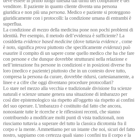
deve essere in primo luogo tutelata dai diritti del compratore e del
venditore. Il paziente in quanto cliente diventa una persona
giuridica e non più una
persona
. Medico e paziente si proteggono
giuridicamente con i protocolli: la condizione umana di entrambi è
superflua.
La condizione
di mezzo
della medicina pone non pochi problemi di
identità. Per esempio, il metodo dell’evidenza è sufficiente? La
cosiddetta
evidence based medicine
(dove tuttavia
evidence
, come
è noto, significa
prova
piuttosto che specificamente
evidenza
) può
esaurire il compito di un sapere come quello medico che ha che fare
con persone e che dunque dovrebbe strutturarsi nella relazione e
nell’interazione fra persone in condizioni e in posizioni diverse fra
loro (medico e paziente) piuttosto che in un contesto dove tutto,
compresa la persona da curare, dovrebbe ridursi, cartesianamente, a
linee e a cifre che oggi diventano procedure protocollari?
Lo stare nel mezzo alla vecchia e tradizionale divisione fra scienze
naturali e scienze umane genera una situazione di imbarazzo per
così dire epistemologico sia rispetto all'oggetto sia rispetto ai confini
del suo operare. L'imbarazzo è costituito dal fatto che ancora,
nonostante tutte le ricerche e le riflessioni recenti, che stanno
contribuendo a modificare molti punti di vista tradizionali, non
riusciamo tuttavia a superare del tutto la classica dicotomia fra il
corpo e la mente. Ammettiamo per un istante che noi, sicuri del fatto
nostro, sappiamo con certezza quali siano i confini tra il corpo e la