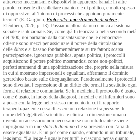
attraverso meccanismi e dispositivi in apparenza banali: in altre
parole, consente di esplicitare quanto c’è di politico, e molto spesso
di oppressivo, all’interno di processi che appaiono puramente
tecnici” (E. Gargiulo,
Protocollo: uno strumento di potere
,
Eléuthera, 2026, p. 13). Passiamo allora da una clinica al sistema
sociale e istituzionale. Se, come già fu teorizzato nella seconda metà
del ‘900, noi partiamo dalla constatazione che le democrazie
odierne sono mezzi per assicurare il potere della circolazione
delle
élites
e si basano fondamentalmente su tre fattori: scarsa
partecipazione, ignoranza pubblica, apatia politica, i protocolli
acquisiscono il potere politico mostrandosi come non-politici,
perfetti strumenti di una spoliticizzazione che, proprio nella misura
in cui si mostrano impersonali e egualitari, affermano il dominio
gerarchico basato sulle diseguaglianze. Paradossalmente i protocolli
sono diventati l’espressione di un diritto che ormai ha sostituito ogni
forma di relazione comunitaria. Se in medicina il protocollo è usato,
come è usato, in luogo della diagnosi, i medici e gli infermieri sono
a posto con la legge nello stesso momento in cui il rapporto
terapeuta-paziente cessa di essere una relazione tra
persone
. In
nome dell’oggettività scientifica e clinica la dimensione umana
diventa un accessorio non necessario se non intralciante e viene
imprigionata in uno
stato di dominio
che si presenta con l’aria di
essere egualitaria. È un po’ come quando, entrando in un tribunale,
leggiamo: “La legge è uguale per tutti” e ciascuno pensa quanto