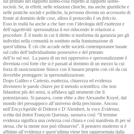
sul primato del rapporto uomo-cosa rispetto al rapporto uomo-
società. Se, in effetti, nelle relazioni cliniche, ma anche giuridiche e
nelle pratiche sociali e politiche, la
persona
diventa un accessorio di
fronte al dominio delle
cose
, allora il protocollo è un
feticcio
.
Esso in realtà ha anche a che fare con l’ideologia dell’
esattezza
e
dell’
oggettività
: spersonalizza il
noi
riducendo le relazioni a
procedure. È il modo in cui il diritto si trasforma da garanzia per gli
individui nella comunità in sostituto nella frantumazione di
quest’ultima. È ciò che accade nelle società contemporanee basate
sul culto dell’individualismo possessivo e del primato
dell’
io
sul
noi
. La paura di un
noi
oppressivo e spersonalizzante è
diventata così forte che si è passati al dominio di un mezzo la cui
forza di rassicurazione finisce con il basarsi proprio con ciò da cui
dovrebbe proteggere: la spersonalizzazione.
Dopo Galileo e Cartesio, esattezza, chiarezza ed evidenza
divennero le parole chiave per il metodo scientifico, che non
fidandosi più dei sensi, si affidava agli strumenti che li
potenziavano. Si passava, come ebbe a dire Alexandre Koyré, dal
mondo del pressappoco all’universo della precisione. Ancora
nell’
Encyclopédie
di Diderot e D’Alembert, la voce
Evidenza
,
scritta dal dottor François Quesnay, suonava così: “Il termine
evidenza significa una certezza così chiara e così manifesta di per sé
stessa, che la mente non può rifiutarvisi”. Il pensiero moderno si è
affidato all’evidenza e quest’ultima viene ben rappresentata dalla