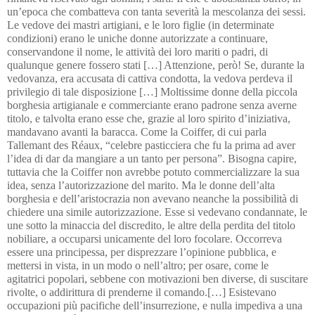
un’epoca che combatteva con tanta severità la mescolanza dei sessi. 
Le vedove dei mastri artigiani, e le loro figlie (in determinate 
condizioni) erano le uniche donne autorizzate a continuare, 
conservandone il nome, le attività dei loro mariti o padri, di 
qualunque genere fossero stati […] Attenzione, però! Se, durante la 
vedovanza, era accusata di cattiva condotta, la vedova perdeva il 
privilegio di tale disposizione […] Moltissime donne della piccola 
borghesia artigianale e commerciante erano padrone senza averne 
titolo, e talvolta erano esse che, grazie al loro spirito d’iniziativa, 
mandavano avanti la baracca. Come la Coiffer, di cui parla 
Tallemant des Réaux, “celebre pasticciera che fu la prima ad aver 
l’idea di dar da mangiare a un tanto per persona”. Bisogna capire, 
tuttavia che la Coiffer non avrebbe potuto commercializzare la sua 
idea, senza l’autorizzazione del marito. Ma le donne dell’alta 
borghesia e dell’aristocrazia non avevano neanche la possibilità di 
chiedere una simile autorizzazione. Esse si vedevano condannate, le 
une sotto la minaccia del discredito, le altre della perdita del titolo 
nobiliare, a occuparsi unicamente del loro focolare. Occorreva 
essere una principessa, per disprezzare l’opinione pubblica, e 
mettersi in vista, in un modo o nell’altro; per osare, come le 
agitatrici popolari, sebbene con motivazioni ben diverse, di suscitare 
rivolte, o addirittura di prenderne il comando.[…] Esistevano 
occupazioni più pacifiche dell’insurrezione, e nulla impediva a una 