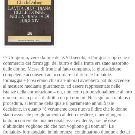
<<Un giorno, verso la fine del XVII secolo, a Parigi si scoprì che il 
commercio dei formaggi, del burro e della frutta era stato assorbito 
dalle donne. Messa di fronte al fatto compiuto, la giurisdizione 
competente acconsentì ad accordare il diritto: le fruttaiole- 
formaggiaie (così erano chiamate allora) avrebbero potuto accedere 
al mestiere mediante giuramento, ed essere rappresentate nelle 
istanze della corporazione – oh, non certo proporzionalmente al loro 
numero, ma a parità di diritti con gli uomini. Ne seguì una rabbiosa 
procedura, al termine della quale il parlamento annullò tale 
decisione, in quanto “è veramente cosa nuova il dire che le donne 
siano associate per giuramento al detto mestiere, e per giungere a 
tanto occorrerebbe una necessità assai evidente, poiché esse 
d’abitudine vogliono ciò che non vogliono gli uomini”. Le 
fruttaiole- formaggiaie, in minoranza, continuarono dunque a dettar 