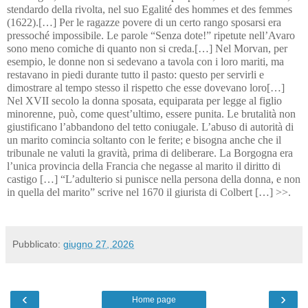
stendardo della rivolta, nel suo Egalité des hommes et des femmes 
(1622).[…] Per le ragazze povere di un certo rango sposarsi era 
pressoché impossibile. Le parole “Senza dote!” ripetute nell’Avaro 
sono meno comiche di quanto non si creda.[…] Nel Morvan, per 
esempio, le donne non si sedevano a tavola con i loro mariti, ma 
restavano in piedi durante tutto il pasto: questo per servirli e 
dimostrare al tempo stesso il rispetto che esse dovevano loro[…] 
Nel XVII secolo la donna sposata, equiparata per legge al figlio 
minorenne, può, come quest’ultimo, essere punita. Le brutalità non 
giustificano l’abbandono del tetto coniugale. L’abuso di autorità di 
un marito comincia soltanto con le ferite; e bisogna anche che il 
tribunale ne valuti la gravità, prima di deliberare. La Borgogna era 
l’unica provincia della Francia che negasse al marito il diritto di 
castigo […] “L’adulterio si punisce nella persona della donna, e non 
in quella del marito” scrive nel 1670 il giurista di Colbert […] >>.
Pubblicato:
giugno 27, 2026
‹
›
Home page