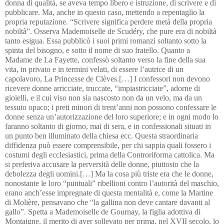
donna di qualità, se aveva tempo libero e istruzione, di scrivere e di 
pubblicare. Ma, anche in questo caso, mettendo a repentaglio la 
propria reputazione. “Scrivere significa perdere metà della propria 
nobiltà”. Osserva Mademoiselle de Scudéry, che pure era di nobiltà 
tanto esigua. Essa pubblicò i suoi primi romanzi soltanto sotto la 
spinta del bisogno, e sotto il nome di suo fratello. Quanto a 
Madame de La Fayette, confessò soltanto verso la fine della sua 
vita, in privato e in termini velati, di essere l’autrice di un 
capolavoro, La Princesse de Clèves.[…] I confessori non devono 
ricevere donne arricciate, truccate, “impiastricciate”, adorne di 
gioielli, e il cui viso non sia nascosto non da un velo, ma da un 
tessuto opaco; i preti minori di trent’anni non possono confessare le 
donne senza un’autorizzazione del loro superiore; e in ogni modo lo 
faranno soltanto di giorno, mai di sera, e in confessionali situati in 
un punto ben illuminato della chiesa ecc. Questa straordinaria 
diffidenza può essere comprensibile, per chi sappia quali fossero i 
costumi degli ecclesiastici, prima della Controriforma cattolica. Ma 
si preferiva accusare la perversità delle donne, piuttosto che la 
debolezza degli uomini.[…] Ma la cosa più triste era che le donne, 
nonostante le loro “puntuali” ribellioni contro l’autorità del maschio, 
erano anch’esse impregnate di questa mentalità e, come la Martine  
di Molière, pensavano che “la gallina non deve cantare davanti al 
gallo”. Spetta a Mademoiselle de Gournay, la figlia adottiva di 
Montaigne, il merito di aver sollevato per prima, nel XVII secolo, lo 