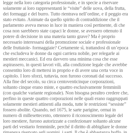
legge nella loro categoria professionale, e in specie a riservare 
solamente ai loro rappresentanti le “visite” delle uova, della frutta, 
dei formaggi e del burro. Tutto rientrava nell’ordine, e il peggio era 
stato evitato. Animate da quello spirito di contraddizione che il 
parlamento aveva messo in luce in maniera così pertinente, di che 
cosa non sarebbero state capaci le donne, se avessero ottenuto il 
potere di decisione in una materia tanto grave? Ma è proprio 
necessario interessarsi della promozione sociale e professionale 
delle fruttaiole- formaggiaie? Certamente sì, trattandosi di un’epoca 
che escludeva le donne da ogni carriera nobile, per relegarle ai 
mestieri meccanici. Ed era davvero una minima cosa che esse 
aspirassero, in questi lavori vili, alla condizione legale che avrebbe 
consentito loro di mettersi in proprio e di avere una certa voce in 
capitolo. I loro sforzi, tuttavia, non furono coronati dal successo. 
Alla fine del secolo, su circa centoventicinque corporazioni, 
soltanto cinque erano miste, e quattro esclusivamente femminili 
(con qualche variante regionale). Non bisogna peraltro credere che, 
perfino in queste quattro corporazioni nelle quali erano raggruppati 
solamente mestieri attinenti alla moda, tutte le restrizioni “sessiste” 
fossero abolite. Quando, nel 1675, le sarte parigine, ormai in 
numero di millesettecento, ottennero il riconoscimento legale del 
loro mestiere, furono autorizzate a confezionare soltanto alcune 
parti del vestiario femminile, perché il diritto di abbigliare le donne 
rimaneva riservato agli uomini, i sarti. Il che è abbastanza buffo, in 