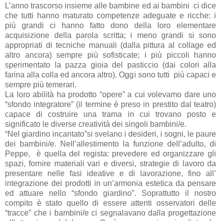
L’anno trascorso insieme alle bambine ed ai bambini
ci dice
che tutti hanno maturato competenze adeguate e ricche: i
più grandi ci hanno fatto dono della loro elementare
acquisizione della parola scritta; i meno grandi si sono
appropriati di tecniche manuali (dalla pittura al collage ed
altro ancora) sempre più sofisticate; i più piccoli hanno
sperimentato la pazza gioia del pasticcio (dai colori alla
farina alla colla ed ancora altro). Oggi sono tutti
più capaci e
sempre più temerari.
La loro abilità ha prodotto “opere” a cui volevamo dare uno
“sfondo integratore” (il termine è preso in prestito dal teatro)
capace di costruire una trama in cui trovano posto e
significato le diverse creatività dei singoli bambini/e.
“Nel giardino incantato”si svelano i desideri, i sogni, le paure
dei bambini/e. Nell’allestimento la funzione dell’adulto, di
Peppe,
è quella del regista: prevedere ed organizzare gli
spazi, fornire materiali vari e diversi, strategie di lavoro da
presentare nelle fasi ideative e di lavorazione, fino all’
integrazione dei prodotti in un’armonia estetica da pensare
ed attuare nello “sfondo giardino”. Soprattutto il nostro
compito è stato quello di essere attenti osservatori delle
“tracce” che i bambini/e ci segnalavano dalla progettazione