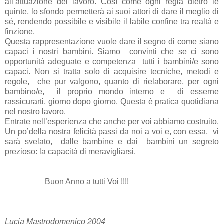
all’attuazione del lavoro. Così come ogni regia dietro le
quinte, lo sfondo permetterà ai suoi attori di dare il meglio di
sé, rendendo possibile e visibile il labile confine tra realtà e
finzione.
Questa rappresentazione vuole dare il segno di come siano
capaci i nostri bambini. Siamo
convinti che se ci sono
opportunità adeguate e competenza
tutti i bambini/e sono
capaci. Non si tratta solo di acquisire tecniche, metodi e
regole,
che pur valgono, quanto di rielaborare, per ogni
bambino/e,
il proprio mondo interno e
di esserne
rassicurarti, giorno dopo giorno. Questa è pratica quotidiana
nel nostro lavoro.
Entrate nell’esperienza che anche per voi abbiamo costruito.
Un po’della nostra felicità passi da noi a voi e, con essa,
vi
sarà svelato,
dalle bambine e dai
bambini un segreto
prezioso: la capacità di meravigliarsi.
Buon Anno a tutti Voi !!!!
Lucia Mastrodomenico 2004