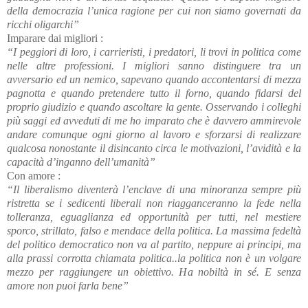
della democrazia l’unica ragione per cui non siamo governati da
ricchi oligarchi”
Imparare dai migliori :
“I peggiori di loro, i carrieristi, i predatori, li trovi in politica come
nelle altre professioni. I migliori sanno distinguere tra un
avversario ed un nemico, sapevano quando accontentarsi di mezza
pagnotta e quando pretendere tutto il forno, quando fidarsi del
proprio giudizio e quando ascoltare la gente. Osservando i colleghi
più saggi ed avveduti di me ho imparato che è davvero ammirevole
andare comunque ogni giorno al lavoro e sforzarsi di realizzare
qualcosa nonostante il disincanto circa le motivazioni, l’avidità e la
capacità d’inganno dell’umanità”
Con amore :
“Il liberalismo diventerà l’enclave di una minoranza sempre più
ristretta se i sedicenti liberali non riagganceranno la fede nella
tolleranza, eguaglianza ed opportunità per tutti, nel mestiere
sporco, strillato, falso e mendace della politica. La massima fedeltà
del politico democratico non va al partito, neppure ai principi, ma
alla prassi corrotta chiamata politica..la politica non è un volgare
mezzo per raggiungere un obiettivo. Ha nobiltà in sé. E senza
amore non puoi farla bene”