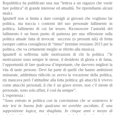
Repubblica ha pubblicato una sua “lettera a un ragazzo che vuole
fare politica” di grande interesse ed attualità. Ne riprendiamo alcuni
stralci.
Ignatieff non si limita a dare consigli ai giovani che vogliono far
politica, ma traccia i contorni del suo personale fallimento in
politica, fallimento di cui far tesoro. Riconoscere l’autorità del
fallimento è un buon punto di partenza per una riflessione sulla
politica attuale fatta di invocati
successi (o presunti tali) di fretta
(sempre cattiva consigliera) di “ritmo” (termine renziano 2015 per la
politica, che va certamente meglio se riferito alla musica).
Ignatieff si sofferma sulle motivazioni di chi fa politica :”le
motivazioni sono sempre le stesse, il desiderio di gloria e di fama,
l’opportunità di fare qualcosa d’importante, che davvero migliori la
vita di tante persone. Devi far parte di quelli che hanno ambizioni
smisurate, addirittura ridicole..io avevo la vocazione della politica,
mi mancava però l’attitudine alla lotta politica; gli attacchi li vivevo
come attacchi personali, il che è un grave errore, non c’è niente di
personale, sono solo affari, è così da sempre”.
L’esperienza :
“Sono entrato in politica con la convinzione che se sostenevo le
mie tesi in buona fede qualcuno mi avrebbe ascoltato. È una
supposizione logica, ma sbagliata. In cinque anni e mezzo di