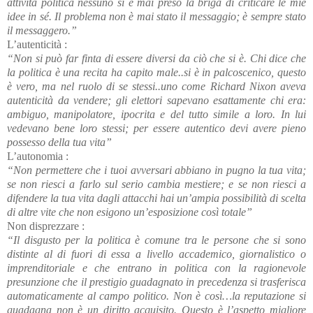
attività politica nessuno si è mai preso la briga di criticare le mie
idee in sé. Il problema non è mai stato il messaggio; è sempre stato
il messaggero.”
L’autenticità :
“Non si può far finta di essere diversi da ciò che si è. Chi dice che
la politica è una recita ha capito male..si è in palcoscenico, questo
è vero, ma nel ruolo di se stessi..uno come Richard Nixon aveva
autenticità da vendere; gli elettori sapevano esattamente chi era:
ambiguo, manipolatore, ipocrita e del tutto simile a loro. In lui
vedevano bene loro stessi; per essere autentico devi avere pieno
possesso della tua vita”
L’autonomia :
“Non permettere che i tuoi avversari abbiano in pugno la tua vita;
se non riesci a farlo sul serio cambia mestiere; e se non riesci a
difendere la tua vita dagli attacchi hai un’ampia possibilità di scelta
di altre vite che non esigono un’esposizione così totale”
Non disprezzare :
“Il disgusto per la politica è comune tra le persone che si sono
distinte al di fuori di essa a livello accademico, giornalistico o
imprenditoriale e che entrano in politica con la ragionevole
presunzione che il prestigio guadagnato in precedenza si trasferisca
automaticamente al campo politico. Non è così…la reputazione si
guadagna non è un diritto acquisito. Questo è l’aspetto migliore