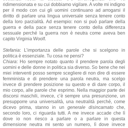
ridimensionata e su cui dobbiamo vigilare. A volte mi indigno
per il modo con cui gli uomini continuano ad arrogarsi il
diritto di parlare una lingua universale senza tenere conto
della loro parzialità. Ad esempio: non si può parlare della
guerra e della pace senza tenere conto della differenza
sessuale perché la guerra non è neutra come aveva ben
capito Virginia Woolf.
Stefania
: L’importanza delle parole che si scelgono in
politica è essenziale. Tu cosa ne pensi?
Chiara
: Ho sempre notato quanto il prendere parola degli
uomini e delle donne in politica sia diverso. So bene che nei
miei interventi posso sempre scegliere di non dire di essere
femminista e di prendere una parola neutra, ma scelgo
invece di prendere posizione su questo e di dare corpo, il
mio corpo, alle parole che esprimo. Nella maggior parte dei
discorsi maschili, invece, c’è sempre una presunzione, un
presupporre una universalità, una neutralità perché, come
dicevo prima, stanno in un
generale
disincarnato
che,
secondo loro, ci riguarda tutti. A me invece accade che lì
dove io non riesco a parlare o a parlare in questa
dimensione neutra mi sento un numero, lì dove invece