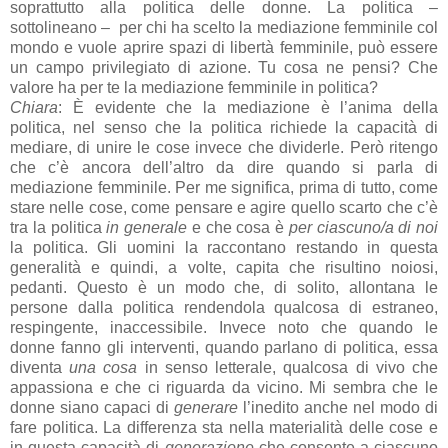
soprattutto alla politica delle donne. La politica –
sottolineano –
per chi ha scelto la mediazione femminile col
mondo e vuole aprire spazi di libertà femminile, può essere
un campo privilegiato di azione. Tu cosa ne pensi? Che
valore ha per te la mediazione femminile in politica?
Chiara
: È evidente che la mediazione è l’anima della
politica, nel senso che la politica richiede la capacità di
mediare, di unire le cose invece che dividerle. Però ritengo
che c’è ancora dell’altro da dire quando si parla di
mediazione femminile. Per me significa, prima di tutto, come
stare nelle cose, come pensare e agire quello scarto che c’è
tra la politica
in generale
e che cosa è
per ciascuno/a di noi
la politica. Gli uomini la raccontano restando in questa
generalità e quindi, a volte, capita che risultino noiosi,
pedanti. Questo è un modo che, di solito, allontana le
persone dalla politica rendendola qualcosa di estraneo,
respingente, inaccessibile. Invece noto che quando le
donne fanno gli interventi, quando parlano di politica, essa
diventa
una cosa
in senso letterale, qualcosa di vivo che
appassiona e che ci riguarda da vicino. Mi sembra che le
donne siano capaci di
generare
l’inedito anche nel modo di
fare politica. La differenza sta nella materialità delle cose e
in questa capacità di
generazione
che consente a ciascuno