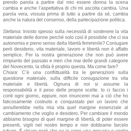
prendo parola a partire dal mio essere donna la scena
cambia e anche l’aspettativa di chi mi ascolta cambia. Una
parola vera, vissuta prima di tutto a partire da sé, cambia
anche la natura del consenso, della partecipazione politica.
Stefania
: Insisto spesso sulla necessità di sostenere la vita
materiale delle donne perché solo così è possibile che ci sia
autonomia e pieno senso della libertà femminile? Coniugare
però desiderio, vita materiale, lavoro e libertà non è affatto
semplice. Per la nostra generazione che non può avere
rimpianto del passato e men che mai delle grandi categorie
del Novecento, la sfida è proprio questa. Ma come fare?
Chiara
: C’è una conflittualità tra le generazioni sulla
questione materiale, sulla difficile coniugazione tra vita
materiale e libertà. Ognuna di noi si assume la
responsabilità e il peso delle proprie scelte. Io ci faccio i
conti ogni giorno, eppure, non rinuncerei mai a ciò che ho
faticosamente costruito e conquistato per un lavoro che
annullerebbe nella mia vita quel margine essenziale al
cambiamento che voglio e desidero. Per cambiare il mondo
abbiamo bisogno di quel margine di libertà, di poter essere
presenti, vigili nel nostro tempo e non dobbiamo farcelo
rubare. È chiaro però che se io sono una precaria e voglio