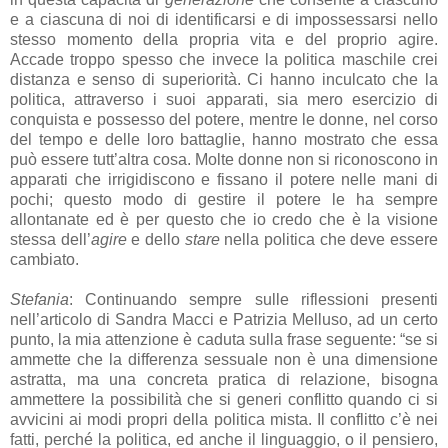
e a ciascuna di noi di identificarsi e di impossessarsi nello
stesso momento della propria vita e del proprio agire.
Accade troppo spesso che invece la politica maschile crei
distanza e senso di superiorità. Ci hanno inculcato che la
politica, attraverso i suoi apparati, sia mero esercizio di
conquista e possesso del potere, mentre le donne, nel corso
del tempo e delle loro battaglie, hanno mostrato che essa
può essere tutt’altra cosa. Molte donne non si riconoscono in
apparati che irrigidiscono e fissano il potere nelle mani di
pochi; questo modo di gestire il potere le ha sempre
allontanate ed è per questo che io credo che è la visione
stessa dell’
agire
e dello
stare
nella politica che deve essere
cambiato.
Stefania
: Continuando sempre sulle riflessioni presenti
nell’articolo di Sandra Macci e Patrizia Melluso, ad un certo
punto, la mia attenzione è caduta sulla frase seguente: “se si
ammette che la differenza sessuale non è una dimensione
astratta, ma una concreta pratica di relazione, bisogna
ammettere la possibilità che si generi conflitto quando ci si
avvicini ai modi propri della politica mista. Il conflitto c’è nei
fatti, perché la politica, ed anche il linguaggio, o il pensiero,