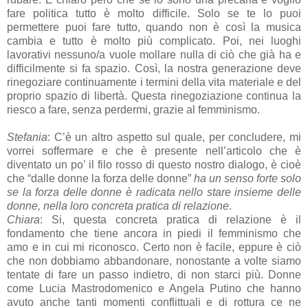
fare politica tutto è molto difficile. Solo se te lo puoi
permettere puoi fare tutto, quando non è così la musica
cambia e tutto è molto più complicato. Poi, nei luoghi
lavorativi nessuno/a vuole mollare nulla di ciò che già ha e
difficilmente si fa spazio. Così, la nostra generazione deve
rinegoziare continuamente i termini della vita materiale e del
proprio spazio di libertà. Questa rinegoziazione continua la
riesco a fare, senza perdermi, grazie al femminismo.
Stefania
: C’è un altro aspetto sul quale, per concludere, mi
vorrei soffermare e che è presente nell’articolo che è
diventato un po’ il filo rosso di questo nostro dialogo, è cioè
che “dalle donne la forza delle donne”
ha un senso forte solo
se la forza delle donne è radicata nello stare insieme delle
donne, nella loro concreta pratica di relazione
.
Chiara
: Si, questa concreta pratica di relazione è il
fondamento che tiene ancora in piedi il femminismo che
amo e in cui mi riconosco. Certo non è facile, eppure è ciò
che non dobbiamo abbandonare, nonostante a volte siamo
tentate di fare un passo indietro, di non starci più. Donne
come Lucia Mastrodomenico e Angela Putino che hanno
avuto anche tanti momenti conflittuali e di rottura ce ne