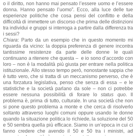
o il diritto, non hanno mai pensato l’essere uomo e l’essere
donna. Hanno pensato l’uomo”. Ecco, alla luce delle tue
esperienze politiche che cosa pensi del conflitto e della
difficoltà di immettere un discorso che prima delle distinzioni
tra individui e gruppi si interroga a partire dalla differenza tra
i sessi?
Chiara
: Parto da un esempio che in questo momento mi
riguarda da vicino: la doppia preferenza di genere incontra
tantissime resistenze da parte delle donne le quali
continuano a ritenere che questa –
e io sono d’accordo con
loro – non è la modalità più giusta per entrare nella politica
istituzionale. Allo stesso tempo però, nonostante sappia che
è tutto vero, che si tratta di un meccanismo perverso, che è
una forzatura legislativa, penso che senza di essa – e le
statistiche e la società parlano da sole – non ci potrebbe
essere nessuna possibilità di forare lo
status quo
. Il
problema è, prima di tutto, culturale. In una società che non
si pone questo problema a monte e che cerca di risolverlo
soltanto attraverso luoghi comuni oppure usando le donne
quando la situazione politica lo richiede, la soluzione del 50
e 50 sembra quella più efficace. Siamo in un’epoca in cui ci
fanno credere che avendo il 50 e 50 tra i ministri, ad