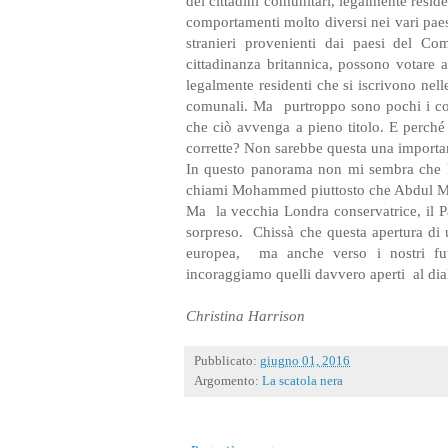
dei cittadini comunitari, legalmente resi
comportamenti molto diversi nei vari paesi 
stranieri provenienti dai paesi del Co
cittadinanza britannica, possono votare a
legalmente residenti che si iscrivono nell
comunali. Ma
purtroppo sono pochi i co
che ciò avvenga a pieno titolo. E perch
corrette? Non sarebbe questa una importan
In questo panorama non mi sembra che la 
chiami Mohammed piuttosto che Abdul Muje
Ma
la vecchia Londra conservatrice, il P
sorpreso.
Chissà che questa apertura di
europea,
ma anche verso i nostri fut
incoraggiamo quelli davvero aperti
al di
Christina Harrison
Pubblicato:
giugno 01, 2016
Argomento:
La scatola nera