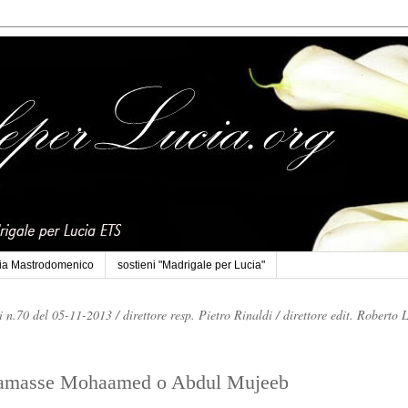
cia Mastrodomenico
sostieni "Madrigale per Lucia"
li n.70 del 05-11-2013 /
direttore resp. Pietro Rinaldi /
direttore edit. Roberto 
chiamasse Mohaamed o Abdul Mujeeb