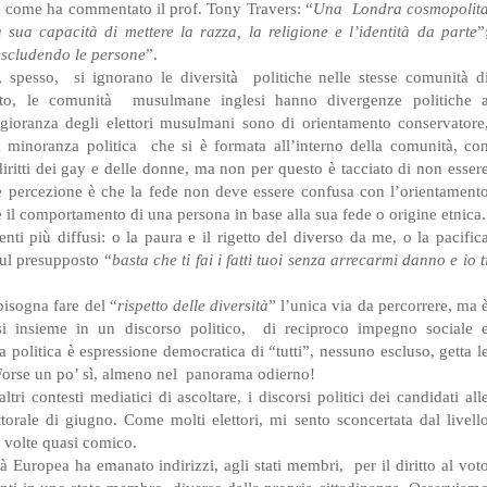
 e come ha commentato il prof. Tony Travers: “
Una
Londra cosmopolit
la sua capacità di mettere la razza, la religione e l’identità da parte
”
 escludendo le persone
”.
, spesso,
si ignorano le diversità
politiche nelle stesse comunità d
to, le comunità
musulmane inglesi hanno divergenze politiche 
ggioranza degli elettori musulmani sono di orientamento conservatore
 minoranza politica
che si è formata all’interno della comunità, co
diritti dei gay e delle donne, ma non per questo è tacciato di non esser
 percezione è che la fede non deve essere confusa con l’orientament
re il comportamento di una persona in base alla sua fede o origine etnica.
ti più diffusi: o la paura e il rigetto del diverso da me, o la pacific
sul presupposto “
basta che ti fai i fatti tuoi senza arrecarmi danno e io t
isogna fare del “
rispetto delle diversità
” l’unica via da percorrere, ma 
si insieme in un discorso politico,
di reciproco impegno sociale 
politica è espressione democratica di “tutti”, nessuno escluso, getta l
orse un po’ sì, almeno nel
panorama odierno!
ri contesti mediatici di ascoltare, i discorsi politici dei candidati all
ttorale di giugno. Come molti elettori, mi sento sconcertata dal livell
 volte quasi comico.
 Europea ha emanato indirizzi, agli stati membri,
per il diritto al vot