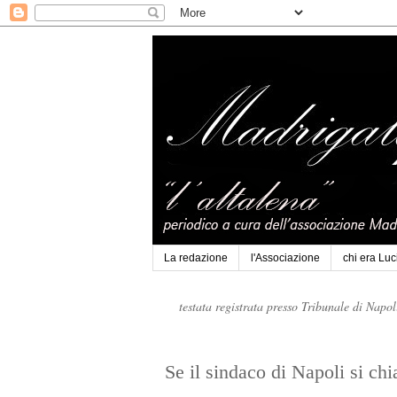
La redazione
l'Associazione
chi era Lu
testata registrata presso Tribunale di Napo
Se il sindaco di Napoli si 