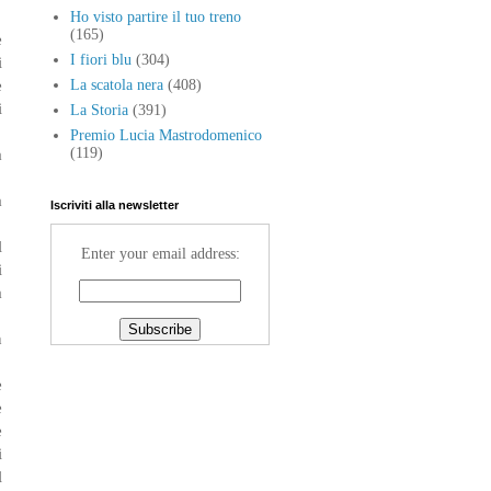
Ho visto partire il tuo treno
(165)
e
I fiori blu
(304)
i
e
La scatola nera
(408)
i
La Storia
(391)
Premio Lucia Mastrodomenico
a
(119)
a
Iscriviti alla newsletter
l
Enter your email address:
i
a
n
e
e
e
i
l