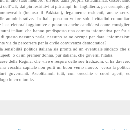
denti in uno stato membro, diverso dalla propria cittadinanza. Osserviam
dell’UE, dai più restrittivi ai più ampi. In
Inghilterra, per esempio, gl
mmonwealth (incluso il Pakistan), legalmente residenti, anche senz
lle amministrative.
In Italia possono votare solo i cittadini comunitar
e liste elettorali aggiuntive e possono anche candidarsi come consiglier
muni italiani che hanno predisposto una corretta informativa per far s
é di questo nessuno parla, nessuno se ne occupa per dare
informazion
te via da percorrere per la civile convivenza democratica?
sensibilità politica italiana sia pronta ad un eventuale sindaco che s
eb, o di un premier donna, pur italiana, che governi l’Italia.
aese della Regina, che vive e respira delle sue tradizioni, ci ha davver
 una vecchia capitale non porti un buon vento nuovo,
verso la politic
uri governanti. Ascoltiamoli tutti, con orecchie e cuori aperti, e
alogo interculturale.