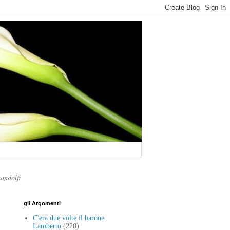
Landolfi
gli Argomenti
C'era due volte il barone
Lamberto
(220)