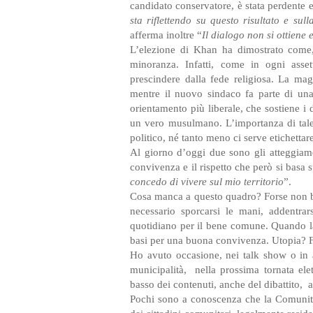
candidato conservatore, è stata perdente
sta riflettendo su questo risultato e sul
afferma inoltre “
Il dialogo non si ottiene
L’elezione di Khan ha dimostrato come
minoranza. Infatti, come in ogni asset
prescindere dalla fede religiosa. La ma
mentre il nuovo sindaco fa parte di una
orientamento più liberale, che sostiene i 
un vero musulmano. L’importanza di tale
politico, né tanto meno ci serve etichetta
Al giorno d’oggi due sono gli atteggiamen
convivenza e il rispetto che però si basa 
concedo di vivere sul mio territorio
”.
Cosa manca a questo quadro? Forse non b
necessario sporcarsi le mani, addentrar
quotidiano per il bene comune. Quando la 
basi per una buona convivenza. Utopia? F
Ho avuto occasione, nei talk show o in alt
municipalità,
nella prossima tornata ele
basso dei contenuti, anche del dibattito,
a
Pochi sono a conoscenza che la Comunità