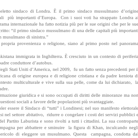
eletto sindaco di Londra. È il primo sindaco mussulmano d’origin
ali
più importanti d’Europa.
Con i suoi voti ha strappato Londra a
ama internazionale ha fatto notizia più per le sue origini che per le su
critto: “il primo sindaco mussulmano di una delle capitali più important
n musulmano di sinistra.”
la propria provenienza o religione, siano al primo posto nel panoram
kistana immigrata in Inghilterra. È cresciuto in un contesto di periferi
 padre conduttore d’autobus.
egli Stati Uniti d’America, nel 2009,
fu un fatto senza precedenti per i
ana di origine europea e di religione cristiana e da padre keniota d
sto multiculturale e vive sulla sua pelle, come da lui dichiarato,
l
adre.
mazione giuridica e si sono occupati di diritti delle minoranze ma no
 questioni sociali a favore delle popolazioni più svantaggiate.
er essere il Sindaco di “tutti” i Londinesi; nel suo manifesto elettoral
si nel settore abitativo,
ridurre o congelare i costi dei servizi pubblici 
el Partito Laburista e sono rivolti a tutti i cittadini. La sua contropart
ampagna per abbattere e sminuire
la figura di Khan, inculcando negl
l pericolo di eleggere un musulmano. Questa
campagna, condotta da