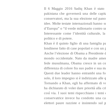
Il 6 Maggio
2016
Sadiq Khan è stato 
pakistana che governerà una delle capit
conservatori, ma la sua elezione sul panor
idee. Molte testate internazionali hanno s
d’Europa” o “il verde milionario contro u
Interessante come l’identità culturale, 
politico e di potere.
Khan è il quinto figlio di una famiglia pa
londinese fatto di case popolari e con un
Anche l’elezione di Obama a Presidente d
mondo occidentale. Nato da madre americ
fede musulmana, Obama cresce in un conte
differenza di colore fra suo padre e sua m
Questi due leader hanno entrambi una for
solo, il loro impegno si è indirizzato alle
Tornando a Khan, egli ha affermato di vol
ha dichiarato di voler dare priorità alla cri
così via. I suoi temi rispecchiano i temi d
conservatrice invece ha condotto una c
elettori paure razziste e insistendo su