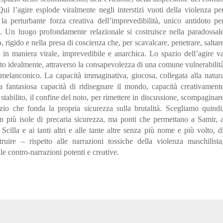
Qui l’agire esplode viralmente negli interstizi vuoti della violenza pe
a perturbante forza creativa dell’imprevedibilità, unico antidoto pe
i. Un luogo profondamente relazionale si costruisce nella paradossal
so, rigido e nella presa di coscienza che, per scavalcare, penetrare, saltar
i in maniera virale, imprevedibile e anarchica. Lo spazio dell’agire v
to idealmente, attraverso la consapevolezza di una comune vulnerabilit
melanconico. La capacità immaginativa, giocosa, collegata alla natur
sta fantasiosa capacità di ridisegnare il mondo, capacità creativament
stabilito, il confine del noto, per rimettere in discussione, scompaginar
zio che fonda la propria sicurezza sulla brutalità. Scegliamo quindi
non più isole di precaria sicurezza, ma ponti che permettano a Samir, 
illa e ai tanti altri e alle tante altre senza più nome e più volto,
d
uire – rispetto alle narrazioni tossiche della violenza maschilista
e contro-narrazioni potenti e creative.