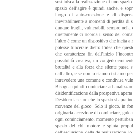
sostituisca la realizzazione di uno spazi
spazio dell’agire è quindi anche, e sopr
luogo di auto-creazione e di dispers
inevitabilmente a momenti di perdita di s
dunque fragili, vulnerabili, sempre nella
direttamente ci ricorda il senso del com
l’altro è come un dispositivo che incita a 
potesse trincerare dietro l’idea che ques
che caratterizza fin dall’inizio l’inco
possibilità creativa, un congedo eminente
brutalità e alla forza che silente passa 
dall’altro, e se non lo siamo ci stiamo p
intravedere una comune e condivisa vulnera
Bisogna quindi cominciare ad analizzare 
disidentificazione dalla prospettiva aperta 
Desidero lasciare che lo spazio si apra in
movenze del gioco. Solo il gioco, in fond
originaria accezione di cominciare, guida
ogni cominciamento, momento perturbante 
spazio del chi, motore e spinta propuls
dell’esclusione, della de-realizzazione, l