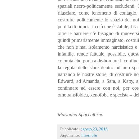
spaziali necro-politicamente escludenti. 
rilasciare, come fenomeno di contagio, l
costruire politicamente lo spazio del no
perdita di fiducia in ciò che è stabile, fis
oltre le barriere c’è bisogno di muovers
quindi primariamente immaginato, costrui
che non è mai isolamento narcisistico e 
infantile, rende fattuale, possibile, que
colorata che porta a de-bordare il confine 
la regola dello stare dentro ad uno spa
narrando le nostre storie, di costruire 
Edward, ad Amanda, a Sara, a Katty, a Sc
continuare ad essere con noi, per costr
omotransfobica, xenofoba e specista – dell
Marianna Spaccaforno
Pubblicato:
agosto 23, 2016
Argomento:
I fiori blu