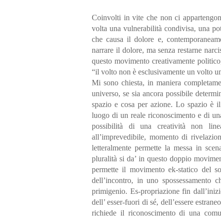
Coinvolti in vite che non ci appartengono
volta una vulnerabilità condivisa, una p
che causa il dolore e, contemporaneamen
narrare il dolore, ma senza restarne narci
questo movimento creativamente politico,
“il volto non è esclusivamente un volto 
Mi sono chiesta, in maniera completame
universo, se sia ancora possibile determi
spazio e cosa per azione. Lo spazio è il
luogo di un reale riconoscimento e di una
possibilità di una creatività non l
all’imprevedibile, momento di rivelazio
letteralmente permette la messa in scena 
pluralità si da’ in questo doppio movimen
permette il movimento ek-statico del s
dell’incontro, in uno spossessamento ch
primigenio. Es-propriazione fin dall’ini
dell’ esser-fuori di sé, dell’essere estran
richiede il riconoscimento di una comun