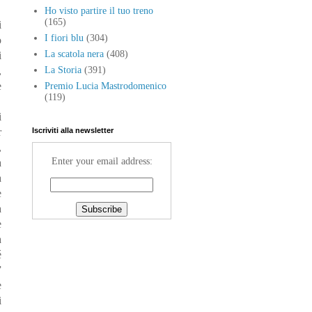
Ho visto partire il tuo treno
(165)
i
I fiori blu
(304)
o
La scatola nera
(408)
i
,
La Storia
(391)
e
Premio Lucia Mastrodomenico
(119)
i
r
Iscriviti alla newsletter
,
Enter your email address:
a
a
e
a
e
a
é
”
e
i