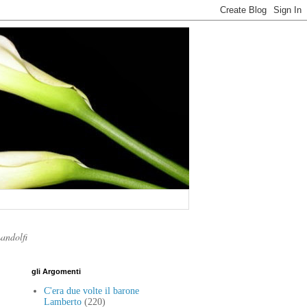
Landolfi
gli Argomenti
C'era due volte il barone
Lamberto
(220)