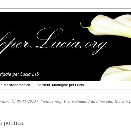
cia Mastrodomenico
sostieni "Madrigale per Lucia"
li n.70 del 05-11-2013 /
direttore resp. Pietro Rinaldi /
direttore edit. Roberto 
à politica.