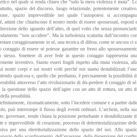
o etico nel quale si renda chiaro che “solo la mera violenza è muta”. L
attutto, spazio del discorso, luogo relazionale, potentemente creativo
ione, spazio imprevedibile nel quale l’autopoiesi si accompagn
é, attimi che chiariscono il nostro modo di essere spossessati, esposti 
 direzione dello sguardo dell’altro, di quel volto che senza pronunciarl
andamento “non uccidere”. Ma la turbolenza scaturita dall’incontro co
restare coraggiosamente in sé, una tecnica di difesa, come se ancora ci s
to coraggio di essere sé potesse garantire un freno allo spossessament
ntro stesso. Smettere di aver fede in questo coraggio rappresenta un
mente inventivo. Siamo esseri fragili rispetto alla muta violenza, all
sui nostri corpi e sui nostri volti perché noi siamo destabilizzati l’un
erdendo qualcosa e, quello che perdiamo, è precisamente la possibilità d
bilità attraverso l’atto rivoluzionario di dis-perdere il coraggio di sé
la questione dello spazio dell’agire con un atto di rottura, un atto d
della possibilità.
definitamente, rizomaticamente, sotto l’incedere comune e a partire dall
o, può interrompe il flusso degli eventi ordinari. L’archein, nella su
re, governare, rende chiara la posizione perturbante e destabilizzante d
e imprevedibile di creazione, processo di deterritorializzazione dell
iva per una riterritorializzazione dello spazio del noi. Allo spazi
o spazio dello sconfinamento, dell’evasione, della dispersione dei confin