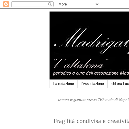
La redazione
l'Associazione
chi era Lu
testata registrata presso Tribunale di Napo
Fragilità condivisa e creativit