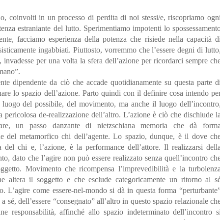
, coinvolti in un processo di perdita di noi stessi/e, riscopriamo ogn
otenza estraniante del lutto. Sperimentiamo impotenti lo spossessament
te, facciamo esperienza della potenza che risiede nella capacità d
sisticamente ingabbiati. Piuttosto, vorremmo che l’essere degni di lutto
 invadesse per una volta la sfera dell’azione per ricordarci sempre ch
umano”.
nte dipendente da ciò che accade quotidianamente su questa parte d
nare lo spazio dell’azione. Parto quindi con il definire cosa intendo pe
 luogo del possibile, del movimento, ma anche il luogo dell’incontro
 pericolosa de-realizzazione dell’altro. L’azione è ciò che dischiude l
ineare, un passo danzante di nietzschiana memoria che dà form
ne del metamorfico chi dell’agente. Lo spazio, dunque, è il dove ch
del chi e, l’azione, è la performance dell’attore. Il realizzarsi dell
to, dato che l’agire non può essere realizzato senza quell’incontro ch
oggetto. Movimento che ricompensa l’imprevedibilità e la turbolenz
e altera il soggetto e che esclude categoricamente un ritorno al s
zio. L’agire come essere-nel-mondo si dà in questa forma “perturbante
eo a sé, dell’essere “consegnato” all’altro in questo spazio relazionale ch
e responsabilità, affinché allo spazio indeterminato dell’incontro s