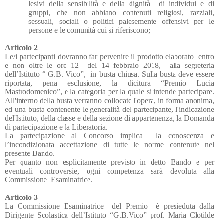
lesivi della sensibilità e della dignità
di individui e di
gruppi, che non abbiano contenuti religiosi, razziali,
sessuali, sociali o politici palesemente offensivi per le
persone e le comunità cui si riferiscono;
Articolo 2
Le/i partecipanti dovranno far pervenire il prodotto elaborato
entro
e non oltre le ore 12
del 14 febbraio 2018,
alla segreteria
dell’Istituto “ G.B. Vico”,
in busta chiusa. Sulla busta deve essere
riportata, pena esclusione, la dicitura “Premio Lucia
Mastrodomenico”, e la categoria per la quale si intende partecipare.
All'interno della busta verranno collocate l'opera, in forma anonima,
ed una busta contenente le generalità del partecipante, l'indicazione
del'Istituto, della classe e della sezione di appartenenza, la Domanda
di partecipazione e la Liberatoria.
La partecipazione al Concorso implica
la conoscenza e
l’incondizionata accettazione di tutte le norme contenute nel
presente Bando.
Per quanto non esplicitamente previsto in detto Bando e per
eventuali controversie, ogni competenza sarà devoluta alla
Commissione
Esaminatrice.
Articolo 3
La Commissione Esaminatrice
del Premio
è presieduta dalla
Dirigente Scolastica dell’Istituto “G.B.Vico” prof. Maria Clotilde