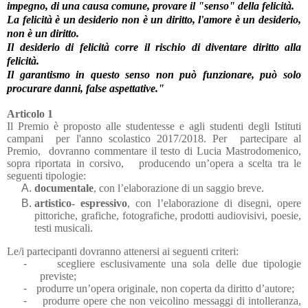
impegno, di una causa comune, provare il "senso" della felicità.
La felicità è un desiderio non è un diritto, l'amore è un desiderio,
non è un diritto.
Il desiderio di felicità corre il rischio di diventare diritto alla
felicità.
Il garantismo in questo senso non può funzionare, può solo
procurare danni, false aspettative."
Articolo 1
Il Premio è proposto alle studentesse e agli studenti degli Istituti
campani
per l'anno scolastico 2017/2018. Per
partecipare al
Premio,
dovranno commentare il testo di Lucia Mastrodomenico,
sopra riportata in corsivo,
producendo un’opera a scelta tra le
seguenti tipologie:
documentale
, con l’elaborazione di un saggio breve.
artistico- espressivo
, con l’elaborazione di disegni, opere
pittoriche, grafiche, fotografiche, prodotti audiovisivi, poesie,
testi musicali.
Le/i partecipanti dovranno attenersi ai seguenti criteri:
-
scegliere esclusivamente una sola delle due tipologie
previste;
-
produrre un’opera originale, non coperta da diritto d’autore;
-
produrre opere che non veicolino messaggi di intolleranza,