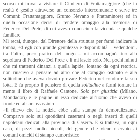
scorso mi trovai a visitare il Cimitero di Frattamaggiore (che in
realtà è gestito attraverso un consorzio intercomunale e serve tre
Comuni: Frattamaggiore, Grumo Nevano e Frattaminore) ed in
quella occasione decisi di rendere omaggio alla memoria di
Federico Del Prete, di cui avevo conosciuto la vicenda e qualche
familiare.
Mi recai, dunque, dal Direttore della struttura per farmi indicare la
tomba, ed egli con grande gentilezza e disponibilità – vedendomi,
tra l’altro, poco pratico del luogo – mi accompagnò fino alla
sepoltura di Federico Del Prete e lì mi lasciò solo. Nei pochi minuti
che mi trattenni dinanzi a quella lapide, lontano da ogni retorica,
non riuscivo a pensare ad altro che al coraggio ostinato e alla
solitudine che aveva dovuto provare Federico nel condurre la sua
lotta. E fu proprio il pensiero di quella
solitudine
a farmi tornare in
mente il libro di Raffaele Cantone,
Solo per giustizia
(Milano,
Mondadori) e le pagine in esso dedicate all’uomo che avevo di
fronte ed al suo assassinio.
«Il rilievo che la notizia ebbe sulla stampa fu demoralizzante.
Comparve solo sui quotidiani casertani o negli inserti di quelli
napoletani dedicati alla provincia di Caserta. E si trattava, in ogni
caso, di pezzi molto piccoli, del genere che viene riservato ai
comuni omicidi di stampo camorristico.