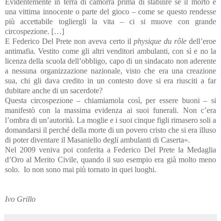
Evidentemente in terra di camorra prima di stabilire se il morto è
una vittima innocente o parte del gioco – come se questo rendesse
più accettabile togliergli la vita – ci si muove con grande
circospezione. […]
E Federico Del Prete non aveva certo il
physique du rôle
dell’eroe
antimafia. Vestito come gli altri venditori ambulanti, con sì e no la
licenza della scuola dell’obbligo, capo di un sindacato non aderente
a nessuna organizzazione nazionale, visto che era una creazione
sua, chi gli dava credito in un contesto dove si era riusciti a far
dubitare anche di un sacerdote?
Questa circospezione – chiamiamola così, per essere buoni – si
manifestò con la massima evidenza ai suoi funerali. Non c’era
l’ombra di un’autorità. La moglie e i suoi cinque figli rimasero soli a
domandarsi il perché della morte di un povero cristo che si era illuso
di poter diventare il Masaniello degli ambulanti di Caserta».
Nel 2009 veniva poi conferita a Federico Del Prete la Medaglia
d’Oro al Merito Civile, quando il suo esempio era già molto meno
solo.
Io non sono mai più tornato in quei luoghi.
Ivo Grillo