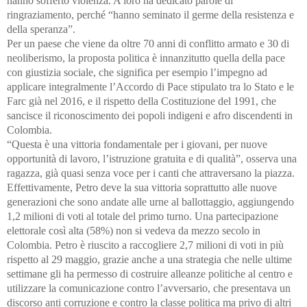
hanno sofferto violenza. A loro ha dedicato parole di
ringraziamento, perché “hanno seminato il germe della resistenza e
della speranza”.
Per un paese che viene da oltre 70 anni di conflitto armato e 30 di
neoliberismo, la proposta politica è innanzitutto quella della pace
con giustizia sociale, che significa per esempio l’impegno ad
applicare integralmente l’Accordo di Pace stipulato tra lo Stato e le
Farc già nel 2016, e il rispetto della Costituzione del 1991, che
sancisce il riconoscimento dei popoli indigeni e afro discendenti in
Colombia.
“Questa è una vittoria fondamentale per i giovani, per nuove
opportunità di lavoro, l’istruzione gratuita e di qualità”, osserva una
ragazza, già quasi senza voce per i canti che attraversano la piazza.
Effettivamente, Petro deve la sua vittoria soprattutto alle nuove
generazioni che sono andate alle urne al ballottaggio, aggiungendo
1,2 milioni di voti al totale del primo turno. Una partecipazione
elettorale così alta (58%) non si vedeva da mezzo secolo in
Colombia. Petro è riuscito a raccogliere 2,7 milioni di voti in più
rispetto al 29 maggio, grazie anche a una strategia che nelle ultime
settimane gli ha permesso di costruire alleanze politiche al centro e
utilizzare la comunicazione contro l’avversario, che presentava un
discorso anti corruzione e contro la classe politica ma privo di altri