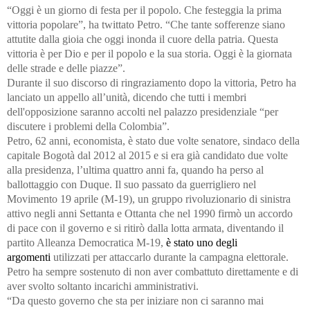
“Oggi è un giorno di festa per il popolo. Che festeggia la prima
vittoria popolare”, ha twittato Petro. “Che tante sofferenze siano
attutite dalla gioia che oggi inonda il cuore della patria. Questa
vittoria è per Dio e per il popolo e la sua storia. Oggi è la giornata
delle strade e delle piazze”.
Durante il suo discorso di ringraziamento dopo la vittoria, Petro ha
lanciato un appello all’unità, dicendo che tutti i membri
dell'opposizione saranno accolti nel palazzo presidenziale “per
discutere i problemi della Colombia”.
Petro, 62 anni, economista, è stato due volte senatore, sindaco della
capitale Bogotà dal 2012 al 2015 e si era già candidato due volte
alla presidenza, l’ultima quattro anni fa, quando ha perso al
ballottaggio con Duque. Il suo passato da guerrigliero nel
Movimento 19 aprile (M-19), un gruppo rivoluzionario di sinistra
attivo negli anni Settanta e Ottanta che nel 1990 firmò un accordo
di pace con il governo e si ritirò dalla lotta armata, diventando il
partito Alleanza Democratica M-19,
è stato uno degli
argomenti
utilizzati per attaccarlo durante la campagna elettorale.
Petro ha sempre sostenuto di non aver combattuto direttamente e di
aver svolto soltanto incarichi amministrativi.
“Da questo governo che sta per iniziare non ci saranno mai