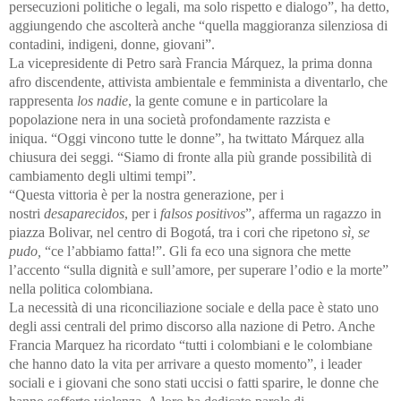
persecuzioni politiche o legali, ma solo rispetto e dialogo”, ha detto,
aggiungendo che ascolterà anche “quella maggioranza silenziosa di
contadini, indigeni, donne, giovani”.
La vicepresidente di Petro sarà Francia Márquez, la prima donna
afro discendente, attivista ambientale e femminista a diventarlo, che
rappresenta
los nadie
, la gente comune e in particolare la
popolazione nera in una società profondamente razzista e
iniqua. “Oggi vincono tutte le donne”, ha twittato Márquez alla
chiusura dei seggi. “Siamo di fronte alla più grande possibilità di
cambiamento degli ultimi tempi”.
“Questa vittoria è per la nostra generazione, per i
nostri
desaparecidos
, per i
falsos positivos
”, afferma un ragazzo in
piazza Bolivar, nel centro di Bogotá, tra i cori che ripetono
sì, se
pudo,
“ce l’abbiamo fatta!”. Gli fa eco una signora che mette
l’accento “sulla dignità e sull’amore, per superare l’odio e la morte”
nella politica colombiana.
La necessità di una riconciliazione sociale e della pace è stato uno
degli assi centrali del primo discorso alla nazione di Petro. Anche
Francia Marquez ha ricordato “tutti i colombiani e le colombiane
che hanno dato la vita per arrivare a questo momento”, i leader
sociali e i giovani che sono stati uccisi o fatti sparire, le donne che