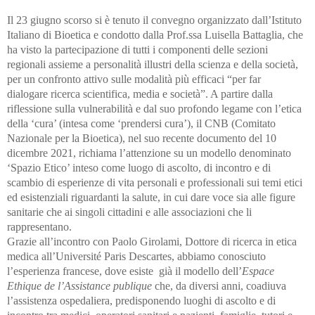
Il 23 giugno scorso si è tenuto il convegno organizzato dall’Istituto
Italiano di Bioetica e condotto dalla Prof.ssa Luisella Battaglia, che
ha visto la partecipazione di tutti i componenti delle sezioni
regionali assieme a personalità illustri della scienza e della società,
per un confronto attivo sulle modalità più efficaci “per far
dialogare ricerca scientifica, media e società”. A partire dalla
riflessione sulla vulnerabilità e dal suo profondo legame con l’etica
della ‘cura’ (intesa come ‘prendersi cura’), il CNB (Comitato
Nazionale per la Bioetica), nel suo recente documento del 10
dicembre 2021, richiama l’attenzione su un modello denominato
‘Spazio Etico’ inteso come luogo di ascolto, di incontro e di
scambio di esperienze di vita personali e professionali sui temi etici
ed esistenziali riguardanti la salute, in cui dare voce sia alle figure
sanitarie che ai singoli cittadini e alle associazioni che li
rappresentano.
Grazie all’incontro con Paolo Girolami, Dottore di ricerca in etica
medica all’Université Paris Descartes, abbiamo conosciuto
l’esperienza francese, dove esiste già il modello dell’
Espace
Ethique de l’Assistance publique
che, da diversi anni, coadiuva
l’assistenza ospedaliera, predisponendo luoghi di ascolto e di