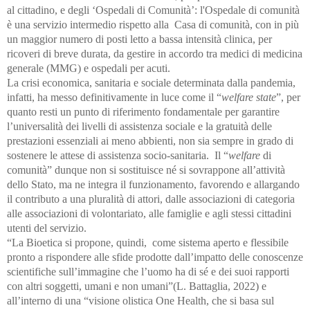
al cittadino, e degli ‘Ospedali di Comunità’: l'Ospedale di comunità
è una servizio intermedio rispetto alla Casa di comunità, con in più
un maggior numero di posti letto a bassa intensità clinica, per
ricoveri di breve durata, da gestire in accordo tra medici di medicina
generale (MMG) e ospedali per acuti.
La crisi economica, sanitaria e sociale determinata dalla pandemia,
infatti, ha messo definitivamente in luce come il “
welfare state
”, per
quanto resti un punto di riferimento fondamentale per garantire
l’universalità dei livelli di assistenza sociale e la gratuità delle
prestazioni essenziali ai meno abbienti, non sia sempre in grado di
sostenere le attese di assistenza socio-sanitaria. Il “
welfare
di
comunità” dunque non si sostituisce né si sovrappone all’attività
dello Stato, ma ne integra il funzionamento, favorendo e allargando
il contributo a una pluralità di attori, dalle associazioni di categoria
alle associazioni di volontariato, alle famiglie e agli stessi cittadini
utenti del servizio.
“La Bioetica si propone, quindi, come sistema aperto e flessibile
pronto a rispondere alle sfide prodotte dall’impatto delle conoscenze
scientifiche sull’immagine che l’uomo ha di sé e dei suoi rapporti
con altri soggetti, umani e non umani”(L. Battaglia, 2022) e
all’interno di una “visione olistica One Health, che si basa sul