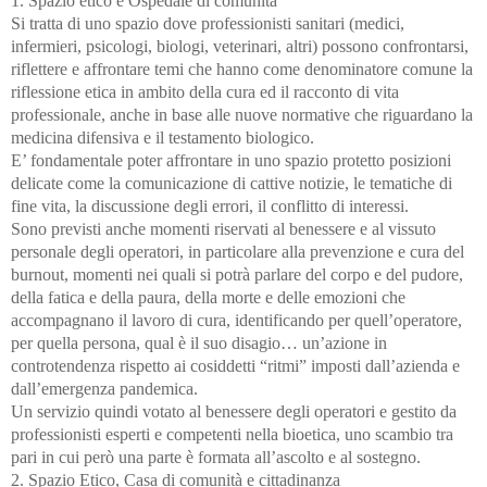
1. Spazio etico e Ospedale di comunità
Si tratta di uno spazio dove professionisti sanitari (medici,
infermieri, psicologi, biologi, veterinari, altri) possono confrontarsi,
riflettere e affrontare temi che hanno come denominatore comune la
riflessione etica in ambito della cura ed il racconto di vita
professionale, anche in base alle nuove normative che riguardano la
medicina difensiva e il testamento biologico.
E’ fondamentale poter affrontare in uno spazio protetto posizioni
delicate come la comunicazione di cattive notizie, le tematiche di
fine vita, la discussione degli errori, il conflitto di interessi.
Sono previsti anche momenti riservati al benessere e al vissuto
personale degli operatori, in particolare alla prevenzione e cura del
burnout, momenti nei quali si potrà parlare del corpo e del pudore,
della fatica e della paura, della morte e delle emozioni che
accompagnano il lavoro di cura, identificando per quell’operatore,
per quella persona, qual è il suo disagio… un’azione in
controtendenza rispetto ai cosiddetti “ritmi” imposti dall’azienda e
dall’emergenza pandemica.
Un servizio quindi votato al benessere degli operatori e gestito da
professionisti esperti e competenti nella bioetica, uno scambio tra
pari in cui però una parte è formata all’ascolto e al sostegno.
2. Spazio Etico, Casa di comunità e cittadinanza