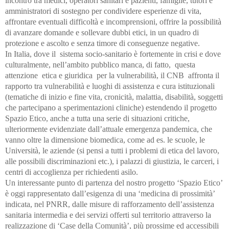
incontro tra medici, operatori sanitari e pazienti, famiglie, tutori e
amministratori di sostegno per condividere esperienze di vita,
affrontare eventuali difficoltà e incomprensioni, offrire la possibilità
di avanzare domande e sollevare dubbi etici, in un quadro di
protezione e ascolto e senza timore di conseguenze negative.
In Italia, dove il sistema socio-sanitario è fortemente in crisi e dove
culturalmente, nell’ambito pubblico manca, di fatto, questa
attenzione etica e giuridica per la vulnerabilità, il CNB affronta il
rapporto tra vulnerabilità e luoghi di assistenza e cura istituzionali
(tematiche di inizio e fine vita, cronicità, malattia, disabilità, soggetti
che partecipano a sperimentazioni cliniche) estendendo il progetto
Spazio Etico, anche a tutta una serie di situazioni critiche,
ulteriormente evidenziate dall’attuale emergenza pandemica, che
vanno oltre la dimensione biomedica, come ad es. le scuole, le
Università, le aziende (si pensi a tutti i problemi di etica del lavoro,
alle possibili discriminazioni etc.), i palazzi di giustizia, le carceri, i
centri di accoglienza per richiedenti asilo.
Un interessante punto di partenza del nostro progetto ‘Spazio Etico’
è oggi rappresentato dall’esigenza di una ‘medicina di prossimità’
indicata, nel PNRR, dalle misure di rafforzamento dell’assistenza
sanitaria intermedia e dei servizi offerti sul territorio attraverso la
realizzazione di ‘Case della Comunità’, più prossime ed accessibili