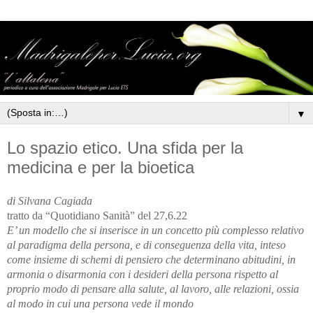
▼
Lo spazio etico. Una sfida per la
medicina e per la bioetica
di Silvana Cagiada
tratto da “Quotidiano Sanità” del 27,6.22
E’ un modello che si inserisce in un concetto più complesso relativo
al paradigma della persona, e di conseguenza della vita, inteso
come insieme di schemi di pensiero che determinano abitudini, in
armonia o disarmonia con i desideri della persona rispetto al
proprio modo di pensare alla salute, al lavoro, alle relazioni, ossia
al modo in cui una persona vede il mondo