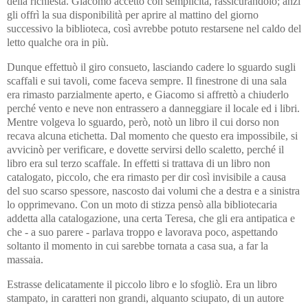
della richiesta. Giacomo accettò con semplicità, rassicurandolo; anzi
gli offrì la sua disponibilità per aprire al mattino del giorno
successivo la biblioteca, così avrebbe potuto restarsene nel caldo del
letto qualche ora in più.
Dunque effettuò il giro consueto, lasciando cadere lo sguardo sugli
scaffali e sui tavoli, come faceva sempre. Il finestrone di una sala
era rimasto parzialmente aperto, e Giacomo si affrettò a chiuderlo
perché vento e neve non entrassero a danneggiare il locale ed i libri.
Mentre volgeva lo sguardo, però, notò un libro il cui dorso non
recava alcuna etichetta. Dal momento che questo era impossibile, si
avvicinò per verificare, e dovette servirsi dello scaletto, perché il
libro era sul terzo scaffale. In effetti si trattava di un libro non
catalogato, piccolo, che era rimasto per dir così invisibile a causa
del suo scarso spessore, nascosto dai volumi che a destra e a sinistra
lo opprimevano. Con un moto di stizza pensò alla bibliotecaria
addetta alla catalogazione, una certa Teresa, che gli era antipatica e
che - a suo parere - parlava troppo e lavorava poco, aspettando
soltanto il momento in cui sarebbe tornata a casa sua, a far la
massaia.
Estrasse delicatamente il piccolo libro e lo sfogliò. Era un libro
stampato, in caratteri non grandi, alquanto sciupato, di un autore