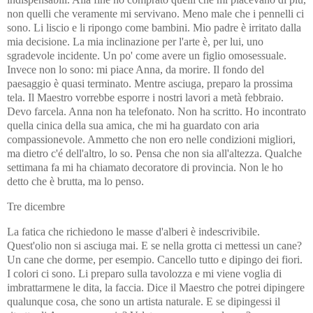
non quelli che veramente mi servivano. Meno male che i pennelli ci
sono. Li liscio e li ripongo come bambini. Mio padre è irritato dalla
mia decisione. La mia inclinazione per l'arte è, per lui, uno
sgradevole incidente. Un po' come avere un figlio omosessuale.
Invece non lo sono: mi piace Anna, da morire. Il fondo del
paesaggio è quasi terminato. Mentre asciuga, preparo la prossima
tela. Il Maestro vorrebbe esporre i nostri lavori a metà febbraio.
Devo farcela. Anna non ha telefonato. Non ha scritto. Ho incontrato
quella cinica della sua amica, che mi ha guardato con aria
compassionevole. Ammetto che non ero nelle condizioni migliori,
ma dietro c'é dell'altro, lo so. Pensa che non sia all'altezza. Qualche
settimana fa mi ha chiamato decoratore di provincia. Non le ho
detto che è brutta, ma lo penso.
Tre dicembre
La fatica che richiedono le masse d'alberi è indescrivibile.
Quest'olio non si asciuga mai. E se nella grotta ci mettessi un cane?
Un cane che dorme, per esempio. Cancello tutto e dipingo dei fiori.
I colori ci sono. Li preparo sulla tavolozza e mi viene voglia di
imbrattarmene le dita, la faccia. Dice il Maestro che potrei dipingere
qualunque cosa, che sono un artista naturale. E se dipingessi il