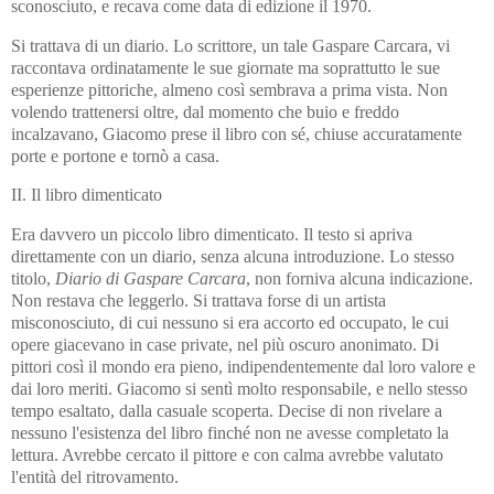
sconosciuto, e recava come data di edizione il 1970.
Si trattava di un diario. Lo scrittore, un tale Gaspare Carcara, vi
raccontava ordinatamente le sue giornate ma soprattutto le sue
esperienze pittoriche, almeno così sembrava a prima vista. Non
volendo trattenersi oltre, dal momento che buio e freddo
incalzavano, Giacomo prese il libro con sé, chiuse accuratamente
porte e portone e tornò a casa.
II. Il libro dimenticato
Era davvero un piccolo libro dimenticato. Il testo si apriva
direttamente con un diario, senza alcuna introduzione. Lo stesso
titolo,
Diario di Gaspare Carcara
, non forniva alcuna indicazione.
Non restava che leggerlo. Si trattava forse di un artista
misconosciuto, di cui nessuno si era accorto ed occupato, le cui
opere giacevano in case private, nel più oscuro anonimato. Di
pittori così il mondo era pieno, indipendentemente dal loro valore e
dai loro meriti. Giacomo si sentì molto responsabile, e nello stesso
tempo esaltato, dalla casuale scoperta. Decise di non rivelare a
nessuno l'esistenza del libro finché non ne avesse completato la
lettura. Avrebbe cercato il pittore e con calma avrebbe valutato
l'entità del ritrovamento.