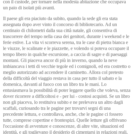
con il custode, per tornare nella modesta abitazione che occupava
un paio di isolati più avanti.
Il paese gli era piaciuto da subito, quando la sede gli era stata
assegnata dopo aver vinto il concorso di bibliotecario. Ad un
centinaio di chilometri dalla sua città natale, gli consentiva di
trascorrere del tempo nella casa dei genitori, durante i weekend e le
ferie estive. La vita vi scorreva serena, tra le case di pietra bianca e
le viuzze, le scalinate e le piazzette, e volendo si poteva occupare il
tempo libero in qualche escursione, a caccia di sagre e di paesaggi
montani. Gli piaceva ancor di più in inverno, quando la neve
imbiancava i tetti di vecchie tegole ed i comignoli, ed era costretto o
meglio autorizzato ad accendere il caminetto. Allora col pretesto
della difficoltà del viaggio restava in casa per tutto il sabato e la
domenica, davanti al fuoco con un libro tra le mani. Lo
entusiasmava la possibilità di poter leggere quello che voleva, senza
dover ricorrere a difficoltosi e - per lui - costosi acquisti. Se un libro
non gli piaceva, lo restituiva subito e ne prelevava un altro dagli
scaffali, curiosando tra le pagine per trovarvi segni di una
precedente lettura, e controllava, anche, che le pagine ci fossero
tutte, comprese copertine e frontespizi. Quelle letture gli offrivano
l'occasione di avventure e conoscenze, di altre vite, situazioni ed
identità, e gli toglievano il desiderio di cimentarsi in relazioni reali,