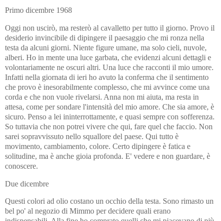
Primo dicembre 1968
Oggi non uscirò, ma resterò al cavalletto per tutto il giorno. Provo il
desiderio invincibile di dipingere il paesaggio che mi ronza nella
testa da alcuni giorni. Niente figure umane, ma solo cieli, nuvole,
alberi. Ho in mente una luce garbata, che evidenzi alcuni dettagli e
volontariamente ne oscuri altri. Una luce che racconti il mio umore.
Infatti nella giornata di ieri ho avuto la conferma che il sentimento
che provo è inesorabilmente complesso, che mi avvince come una
corda e che non vuole rivelarsi. Anna non mi aiuta, ma resta in
attesa, come per sondare l'intensità del mio amore. Che sia amore, è
sicuro. Penso a lei ininterrottamente, e quasi sempre con sofferenza.
So tuttavia che non potrei vivere che qui, fare quel che faccio. Non
sarei sopravvissuto nello squallore del paese. Qui tutto è
movimento, cambiamento, colore. Certo dipingere è fatica e
solitudine, ma è anche gioia profonda. E' vedere e non guardare, è
conoscere.
Due dicembre
Questi colori ad olio costano un occhio della testa. Sono rimasto un
bel po' al negozio di Mimmo per decidere quali erano
indispensabili. Alla fine ho comprato quelli che mi piacevano di più,