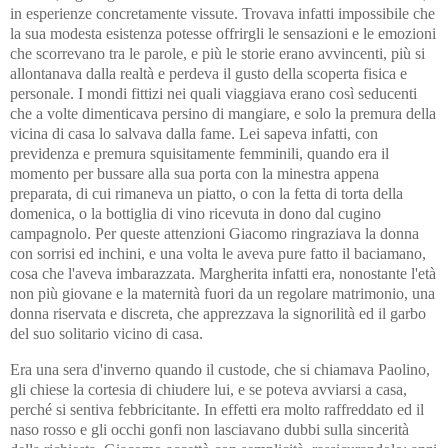
in esperienze concretamente vissute. Trovava infatti impossibile che
la sua modesta esistenza potesse offrirgli le sensazioni e le emozioni
che scorrevano tra le parole, e più le storie erano avvincenti, più si
allontanava dalla realtà e perdeva il gusto della scoperta fisica e
personale. I mondi fittizi nei quali viaggiava erano così seducenti
che a volte dimenticava persino di mangiare, e solo la premura della
vicina di casa lo salvava dalla fame. Lei sapeva infatti, con
previdenza e premura squisitamente femminili, quando era il
momento per bussare alla sua porta con la minestra appena
preparata, di cui rimaneva un piatto, o con la fetta di torta della
domenica, o la bottiglia di vino ricevuta in dono dal cugino
campagnolo. Per queste attenzioni Giacomo ringraziava la donna
con sorrisi ed inchini, e una volta le aveva pure fatto il baciamano,
cosa che l'aveva imbarazzata. Margherita infatti era, nonostante l'età
non più giovane e la maternità fuori da un regolare matrimonio, una
donna riservata e discreta, che apprezzava la signorilità ed il garbo
del suo solitario vicino di casa.
Era una sera d'inverno quando il custode, che si chiamava Paolino,
gli chiese la cortesia di chiudere lui, e se poteva avviarsi a casa,
perché si sentiva febbricitante. In effetti era molto raffreddato ed il
naso rosso e gli occhi gonfi non lasciavano dubbi sulla sincerità