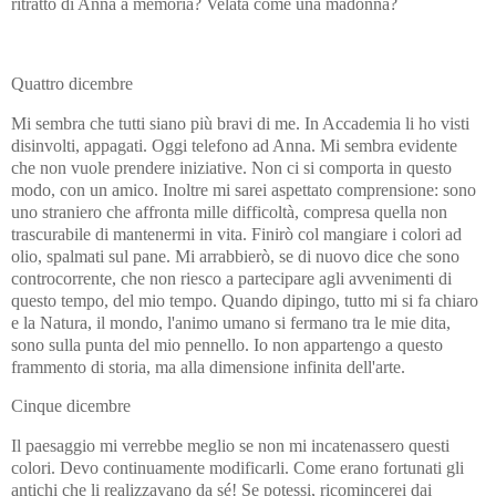
ritratto di Anna a memoria? Velata come una madonna?
Quattro dicembre
Mi sembra che tutti siano più bravi di me. In Accademia li ho visti
disinvolti, appagati. Oggi telefono ad Anna. Mi sembra evidente
che non vuole prendere iniziative. Non ci si comporta in questo
modo, con un amico. Inoltre mi sarei aspettato comprensione: sono
uno straniero che affronta mille difficoltà, compresa quella non
trascurabile di mantenermi in vita. Finirò col mangiare i colori ad
olio, spalmati sul pane. Mi arrabbierò, se di nuovo dice che sono
controcorrente, che non riesco a partecipare agli avvenimenti di
questo tempo, del mio tempo. Quando dipingo, tutto mi si fa chiaro
e la Natura, il mondo, l'animo umano si fermano tra le mie dita,
sono sulla punta del mio pennello. Io non appartengo a questo
frammento di storia, ma alla dimensione infinita dell'arte.
Cinque dicembre
Il paesaggio mi verrebbe meglio se non mi incatenassero questi
colori. Devo continuamente modificarli. Come erano fortunati gli
antichi che li realizzavano da sé! Se potessi, ricomincerei dai