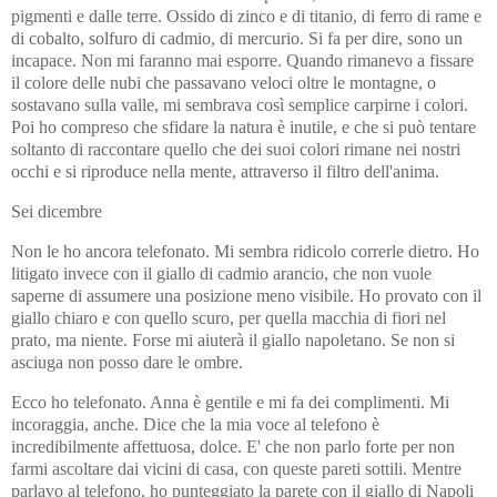
pigmenti e dalle terre. Ossido di zinco e di titanio, di ferro di rame e
di cobalto, solfuro di cadmio, di mercurio. Si fa per dire, sono un
incapace. Non mi faranno mai esporre. Quando rimanevo a fissare
il colore delle nubi che passavano veloci oltre le montagne, o
sostavano sulla valle, mi sembrava così semplice carpirne i colori.
Poi ho compreso che sfidare la natura è inutile, e che si può tentare
soltanto di raccontare quello che dei suoi colori rimane nei nostri
occhi e si riproduce nella mente, attraverso il filtro dell'anima.
Sei dicembre
Non le ho ancora telefonato. Mi sembra ridicolo correrle dietro. Ho
litigato invece con il giallo di cadmio arancio, che non vuole
saperne di assumere una posizione meno visibile. Ho provato con il
giallo chiaro e con quello scuro, per quella macchia di fiori nel
prato, ma niente. Forse mi aiuterà il giallo napoletano. Se non si
asciuga non posso dare le ombre.
Ecco ho telefonato. Anna è gentile e mi fa dei complimenti. Mi
incoraggia, anche. Dice che la mia voce al telefono è
incredibilmente affettuosa, dolce. E' che non parlo forte per non
farmi ascoltare dai vicini di casa, con queste pareti sottili. Mentre
parlavo al telefono, ho punteggiato la parete con il giallo di Napoli