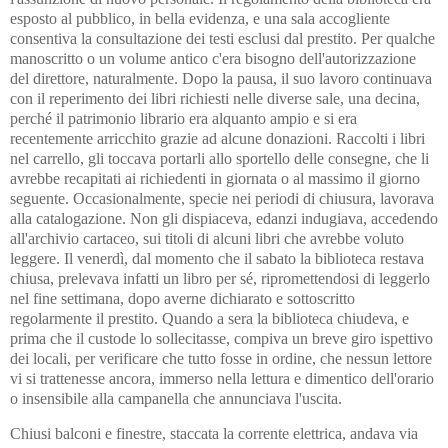
esposto al pubblico, in bella evidenza, e una sala accogliente
consentiva la consultazione dei testi esclusi dal prestito. Per qualche
manoscritto o un volume antico c'era bisogno dell'autorizzazione
del direttore, naturalmente. Dopo la pausa, il suo lavoro continuava
con il reperimento dei libri richiesti nelle diverse sale, una decina,
perché il patrimonio librario era alquanto ampio e si era
recentemente arricchito grazie ad alcune donazioni. Raccolti i libri
nel carrello, gli toccava portarli allo sportello delle consegne, che li
avrebbe recapitati ai richiedenti in giornata o al massimo il giorno
seguente. Occasionalmente, specie nei periodi di chiusura, lavorava
alla catalogazione. Non gli dispiaceva, edanzi indugiava, accedendo
all'archivio cartaceo, sui titoli di alcuni libri che avrebbe voluto
leggere. Il venerdì, dal momento che il sabato la biblioteca restava
chiusa, prelevava infatti un libro per sé, ripromettendosi di leggerlo
nel fine settimana, dopo averne dichiarato e sottoscritto
regolarmente il prestito. Quando a sera la biblioteca chiudeva, e
prima che il custode lo sollecitasse, compiva un breve giro ispettivo
dei locali, per verificare che tutto fosse in ordine, che nessun lettore
vi si trattenesse ancora, immerso nella lettura e dimentico dell'orario
o insensibile alla campanella che annunciava l'uscita.
Chiusi balconi e finestre, staccata la corrente elettrica, andava via