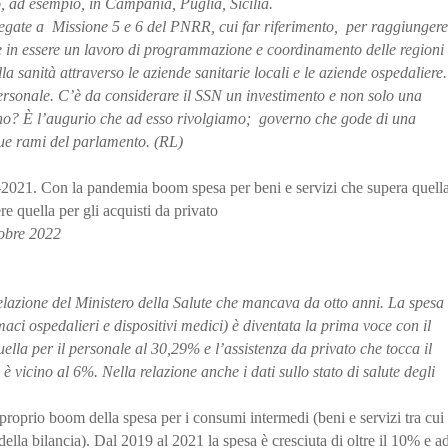
o, ad esempio, in Campania, Puglia, Sicilia.
egate a Missione 5 e 6 del PNRR, cui far riferimento, per raggiungere
ere in essere un lavoro di programmazione e coordinamento delle regioni
la sanità attraverso le aziende sanitarie locali e le aziende ospedaliere.
personale. C’è da considerare il SSN un investimento e non solo una
erno? È l’augurio che ad esso rivolgiamo; governo che gode di una
due rami del parlamento. (RL)
-2021. Con la pandemia boom spesa per beni e servizi che supera quell
re quella per gli acquisti da privato
tobre 2022
elazione del Ministero della Salute che mancava da otto anni. La spesa
aci ospedalieri e dispositivi medici) è diventata la prima voce con il
ella per il personale al 30,29% e l’assistenza da privato che tocca il
 vicino al 6%. Nella relazione anche i dati sullo stato di salute degli
proprio boom della spesa per i consumi intermedi (beni e servizi tra cui
 della bilancia). Dal 2019 al 2021 la spesa è cresciuta di oltre il 10% e a