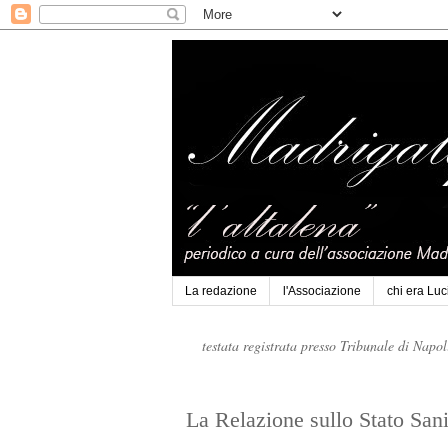
La redazione
l'Associazione
chi era Lu
testata registrata presso Tribunale di Napo
La Relazione sullo Stato San