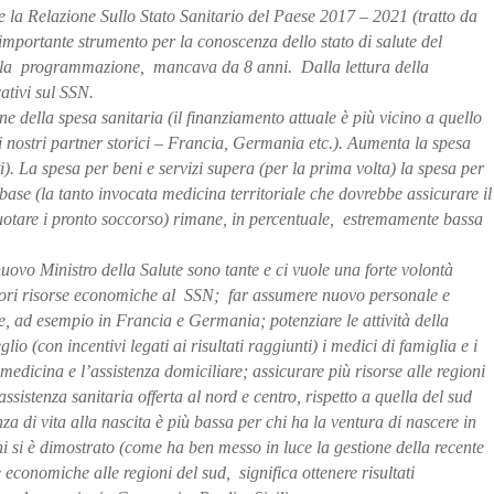
 la Relazione Sullo Stato Sanitario del Paese 2017 – 2021 (tratto da
mportante strumento per la conoscenza dello stato di salute del
r la programmazione, mancava da 8 anni. Dalla lettura della
ativi sul SSN.
e della spesa sanitaria (il finanziamento attuale è più vicino a quello
ei nostri partner storici – Francia, Germania etc.). Aumenta la spesa
ti). La spesa per beni e servizi supera (per la prima volta) la spesa per
base (la tanto invocata medicina territoriale che dovrebbe assicurare il
 svuotare i pronto soccorso) rimane, in percentuale, estremamente bassa
nuovo Ministro della Salute sono tante e ci vuole una forte volontà
giori risorse economiche al SSN; far assumere nuovo personale e
e, ad esempio in Francia e Germania; potenziare le attività della
io (con incentivi legati ai risultati raggiunti) i medici di famiglia e i
lemedicina e l’assistenza domiciliare; assicurare più risorse alle regioni
ssistenza sanitaria offerta al nord e centro, rispetto a quella del sud
a di vita alla nascita è più bassa per chi ha la ventura di nascere in
i si è dimostrato (come ha ben messo in luce la gestione della recente
economiche alle regioni del sud, significa ottenere risultati