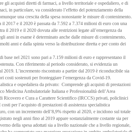
gli acquisti diretti di farmaci, a livello territoriale e ospedaliero, e di
aci, in particolare, va considerato l’effetto del potenziamento della
comunque una crescita della spesa nonostante le misure di contenimento.
 il 2017 e il 2020 è passata da 7.592 a 7.374 milioni di euro con una
ra il 2019 e il 2020 dovuta alle restrizioni legate all’emergenza da
li anni in esame è determinato anche dalle misure di contenimento,
 molti anni e dalla spinta verso la distribuzione diretta e per conto dei
 di base nel 2021 sono pari a 7.159 milioni di euro e rappresentano il
tenuta. Con riferimento al periodo considerato, si evidenzia un
l 2019. L’incremento riscontrato a partire dal 2019 è riconducibile sia
ori costi sostenuti per fronteggiare l’emergenza da Covid-19.
alistica e ospedaliera da privato:
Comprende gli acquisti di prestazioni
 Medicina Ambulatoriale Italiana e Professionalità dell’Area
ti di Ricovero e Cura a Carattere Scientifico (IRCCS) privati, policlinici
 I costi per l’acquisto di prestazioni di assistenza specialistica
o, con un incremento dell’8,9% rispetto al 2020, e incidono sul totale
strato negli anni fino al 2019 appare sostanzialmente costante sia per
verno della spesa adottati sia a livello nazionale che a livello regionale,
o che ha comportato una maggiore erogazione in ambito ambulatoriale di