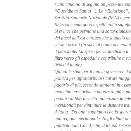
Pubblichiamo di seguito un pezzo inerente
“Quotidiano Sanità” ). La “Relazione”, i
Servizio Sanitario Nazionale (SSN) e pe
Relazione emergono aspetti molto signific
Si evince che permane una sottovalutazion
dei paesi dell’est europeo che a quello d
verso i privati (in special modo accredita
il personale. La spesa per la medicina di 
filtro verso gli ospedali e contribuire a
(6% del totale).
Quindi le sfide per il nuovo governo e il 
politica per affrontarle: assicurare mag
pagarlo di più, secondo standard in esser
medicina territoriale e pagare di più e megl
pediatri di libera scelta; potenziare la te
meridionali per diminuire la distanza tra a
d’Italia. Da anni sappiamo che la speranz
una regione meridionale. Negli ultimi ann
pandemia da Covid) che, dare più risorse 