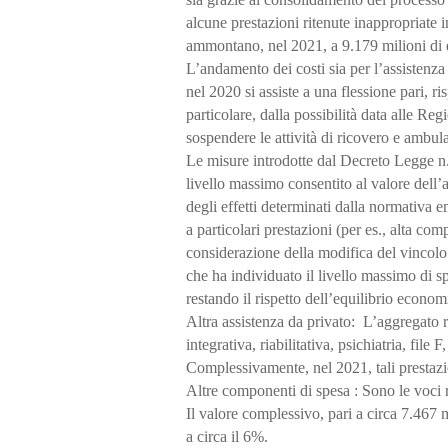
alcune prestazioni ritenute inappropriate i
ammontano, nel 2021, a 9.179 milioni di e
L’andamento dei costi sia per l’assistenza 
nel 2020 si assiste a una flessione pari, r
particolare, dalla possibilità data alle Re
sospendere le attività di ricovero e ambula
Le misure introdotte dal Decreto Legge n. 
livello massimo consentito al valore dell’
degli effetti determinati dalla normativa
a particolari prestazioni (per es., alta co
considerazione della modifica del vincolo
che ha individuato il livello massimo di s
restando il rispetto dell’equilibrio econo
Altra assistenza da privato:
L’aggregato ri
integrativa, riabilitativa, psichiatria, file 
Complessivamente, nel 2021, tali prestazio
Altre componenti di spesa
: Sono le voci 
Il valore complessivo, pari a circa 7.467 m
a circa il 6%.