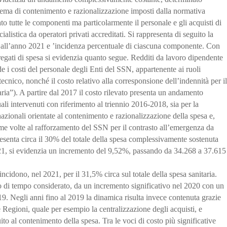
in tema di contenimento e razionalizzazione imposti dalla normativa
to tutte le componenti ma particolarmente il personale e gli acquisti di
ialistica da operatori privati accreditati. Si rappresenta di seguito la
 all’anno 2021 e ’incidenza percentuale di ciascuna componente. Con
regati di spesa si evidenzia quanto segue. Redditi da lavoro dipendente
i costi del personale degli Enti del SSN, appartenente ai ruoli
tecnico, nonché il costo relativo alla corresponsione dell’indennità per il
ria”). A partire dal 2017 il costo rilevato presenta un andamento
uali intervenuti con riferimento al triennio 2016-2018, sia per la
azionali orientate al contenimento e razionalizzazione della spesa e,
me volte al rafforzamento del SSN per il contrasto all’emergenza da
resenta circa il 30% del totale della spesa complessivamente sostenuta
1, si evidenzia un incremento del 9,52%, passando da 34.268 a 37.615
ncidono, nel 2021, per il 31,5% circa sul totale della spesa sanitaria.
arco di tempo considerato, da un incremento significativo nel 2020 con un
9. Negli anni fino al 2019 la dinamica risulta invece contenuta grazie
e Regioni, quale per esempio la centralizzazione degli acquisti, e
ito al contenimento della spesa. Tra le voci di costo più significative