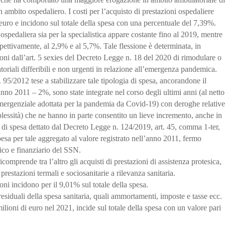
n ambito ospedaliero. I costi per l’acquisto di prestazioni ospedaliere
uro e incidono sul totale della spesa con una percentuale del 7,39%.
ospedaliera sia per la specialistica appare costante fino al 2019, mentre
ispettivamente, al 2,9% e al 5,7%. Tale flessione è determinata, in
gioni dall’art. 5 sexies del Decreto Legge n. 18 del 2020 di rimodulare o
toriali differibili e non urgenti in relazione all’emergenza pandemica.
95/2012 tese a stabilizzare tale tipologia di spesa, ancorandone il
anno 2011 – 2%, sono state integrate nel corso degli ultimi anni (al netto
 emergenziale adottata per la pandemia da Covid-19) con deroghe relative
mplessità) che ne hanno in parte consentito un lieve incremento, anche in
 di spesa dettato dal Decreto Legge n. 124/2019, art. 45, comma 1-ter,
pesa per tale aggregato al valore registrato nell’anno 2011, fermo
mico e finanziario del SSN.
comprende tra l’altro gli acquisti di prestazioni di assistenza protesica,
F, prestazioni termali e sociosanitarie a rilevanza sanitaria.
ni incidono per il 9,01% sul totale della spesa.
residuali della spesa sanitaria, quali ammortamenti, imposte e tasse ecc.
ilioni di euro nel 2021, incide sul totale della spesa con un valore pari