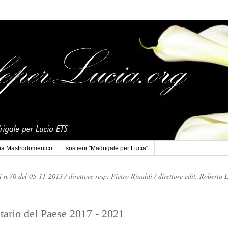
cia Mastrodomenico
sostieni "Madrigale per Lucia"
li n.70 del 05-11-2013 /
direttore resp. Pietro Rinaldi /
direttore edit. Roberto 
itario del Paese 2017 - 2021