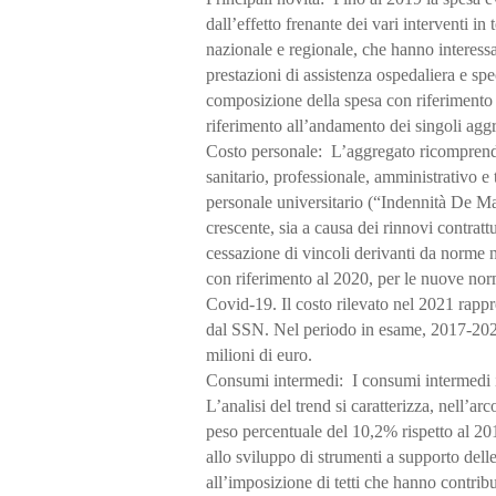
dall’effetto frenante dei vari interventi 
nazionale e regionale, che hanno interessa
prestazioni di assistenza ospedaliera e spec
composizione della spesa con riferimento
riferimento all’andamento dei singoli agg
Costo personale:
L’aggregato ricomprende 
sanitario, professionale, amministrativo e 
personale universitario (“Indennità De Ma
crescente, sia a causa dei rinnovi contratt
cessazione di vincoli derivanti da norme n
con riferimento al 2020, per le nuove nor
Covid-19. Il costo rilevato nel 2021 rapp
dal SSN. Nel periodo in esame, 2017-202
milioni di euro.
Consumi intermedi:
I consumi intermedi i
L’analisi del trend si caratterizza, nell’
peso percentuale del 10,2% rispetto al 201
allo sviluppo di strumenti a supporto dell
all’imposizione di tetti che hanno contribu