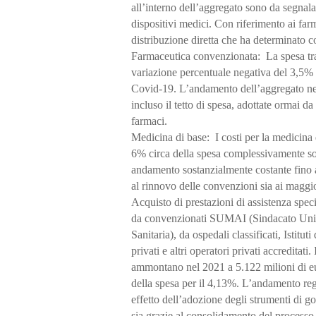
all’interno dell’aggregato sono da segnalare 
dispositivi medici. Con riferimento ai farm
distribuzione diretta che ha determinato 
Farmaceutica convenzionata:
La spesa tra
variazione percentuale negativa del 3,5% t
Covid-19. L’andamento dell’aggregato neg
incluso il tetto di spesa, adottate ormai da
farmaci.
Medicina di base:
I costi per la medicina
6% circa della spesa complessivamente sos
andamento sostanzialmente costante fino a
al rinnovo delle convenzioni sia ai maggi
Acquisto di prestazioni di assistenza speci
da convenzionati SUMAI (Sindacato Unico
Sanitaria), da ospedali classificati, Istitu
privati e altri operatori privati accreditati.
ammontano nel 2021 a 5.122 milioni di eur
della spesa per il 4,13%. L’andamento regi
effetto dell’adozione degli strumenti di go
sia grazie al consolidamento del process