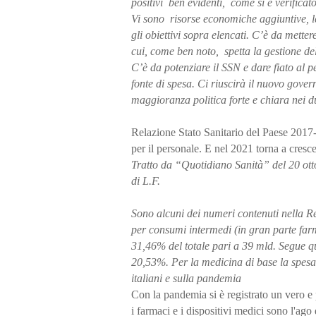
positivi ben evidenti, come si è verificat
Vi sono risorse economiche aggiuntive, l
gli obiettivi sopra elencati. C’è da mett
cui, come ben noto, spetta la gestione del
C’è da potenziare il SSN e dare fiato al 
fonte di spesa. Ci riuscirà il nuovo gov
maggioranza politica forte e chiara nei 
Relazione Stato Sanitario del Paese 2017
per il personale. E nel 2021 torna a cresce
Tratto da “Quotidiano Sanità” del 20 ot
di L.F.
Sono alcuni dei numeri contenuti nella R
per consumi intermedi (in gran parte farm
31,46% del totale pari a 39 mld. Segue qu
20,53%. Per la medicina di base la spesa è
italiani e sulla pandemia
Con la pandemia si è registrato un vero e 
i farmaci e i dispositivi medici sono l'ago