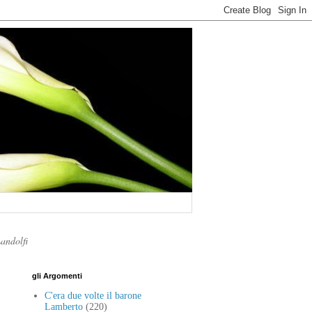
Landolfi
gli Argomenti
C'era due volte il barone
Lamberto
(220)