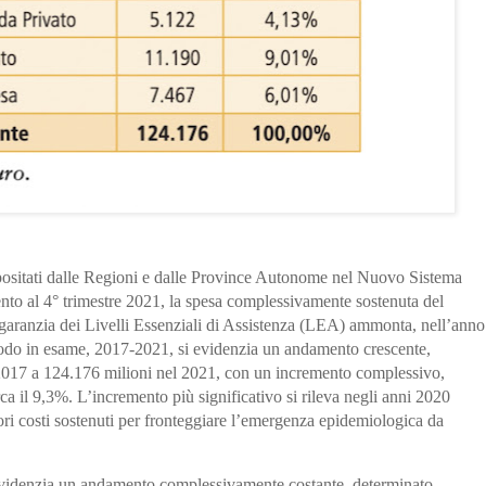
epositati dalle Regioni e dalle Province Autonome nel Nuovo Sistema
nto al 4° trimestre 2021, la spesa complessivamente sostenuta del
 garanzia dei Livelli Essenziali di Assistenza (LEA) ammonta, nell’anno
iodo in esame, 2017-2021, si evidenzia un andamento crescente,
2017 a 124.176 milioni nel 2021, con un incremento complessivo,
rca il 9,3%. L’incremento più significativo si rileva negli anni 2020
ri costi sostenuti per fronteggiare l’emergenza epidemiologica da
 evidenzia un andamento complessivamente costante, determinato