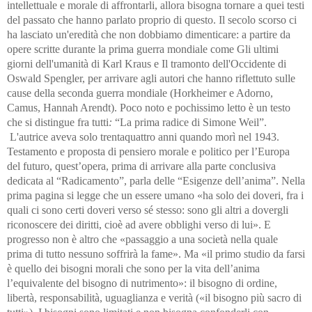
intellettuale e morale di affrontarli, allora bisogna tornare a quei testi
del passato che hanno parlato proprio di questo. Il secolo scorso ci
ha lasciato un'eredità che non dobbiamo dimenticare: a partire da
opere scritte durante la prima guerra mondiale come Gli ultimi
giorni dell'umanità di Karl Kraus e Il tramonto dell'Occidente di
Oswald Spengler, per arrivare agli autori che hanno riflettuto sulle
cause della seconda guerra mondiale (Horkheimer e Adorno,
Camus, Hannah Arendt). Poco noto e pochissimo letto è un testo
che si distingue fra tutti
:
“La prima radice di Simone Weil”.
L'autrice aveva solo trentaquattro anni quando morì nel 1943.
Testamento e proposta di pensiero morale e politico per l’Europa
del futuro, quest’opera, prima di arrivare alla parte conclusiva
dedicata al “Radicamento”, parla delle “Esigenze dell’anima”. Nella
prima pagina si legge che un essere umano «ha solo dei doveri, fra i
quali ci sono certi doveri verso sé stesso: sono gli altri a dovergli
riconoscere dei diritti, cioè ad avere obblighi verso di lui». E
progresso non è altro che «passaggio a una società nella quale
prima di tutto nessuno soffrirà la fame». Ma «il primo studio da farsi
è quello dei bisogni morali che sono per la vita dell’anima
l’equivalente del bisogno di nutrimento»: il bisogno di ordine,
libertà, responsabilità, uguaglianza e verità («il bisogno più sacro di