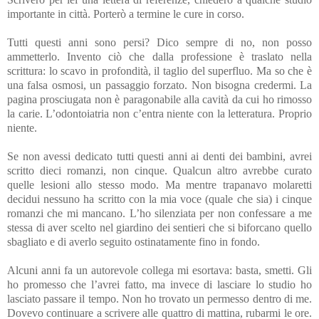
importante in città. Porterò a termine le cure in corso.
Tutti questi anni sono persi? Dico sempre di no, non posso
ammetterlo. Invento ciò che dalla professione è traslato nella
scrittura: lo scavo in profondità, il taglio del superfluo. Ma so che è
una falsa osmosi, un passaggio forzato. Non bisogna credermi. La
pagina prosciugata non è paragonabile alla cavità da cui ho rimosso
la carie. L’odontoiatria non c’entra niente con la letteratura. Proprio
niente.
Se non avessi dedicato tutti questi anni ai denti dei bambini, avrei
scritto dieci romanzi, non cinque. Qualcun altro avrebbe curato
quelle lesioni allo stesso modo. Ma mentre trapanavo molaretti
decidui nessuno ha scritto con la mia voce (quale che sia) i cinque
romanzi che mi mancano. L’ho silenziata per non confessare a me
stessa di aver scelto nel giardino dei sentieri che si biforcano quello
sbagliato e di averlo seguito ostinatamente fino in fondo.
Alcuni anni fa un autorevole collega mi esortava: basta, smetti. Gli
ho promesso che l’avrei fatto, ma invece di lasciare lo studio ho
lasciato passare il tempo. Non ho trovato un permesso dentro di me.
Dovevo continuare a scrivere alle quattro di mattina, rubarmi le ore.