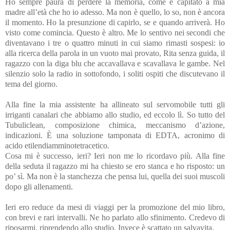
Ho sempre paura di perdere la memoria, come è capitato a mia
madre all’età che ho io adesso. Ma non è quello, lo so, non è ancora
il momento. Ho la presunzione di capirlo, se e quando arriverà. Ho
visto come comincia. Questo è altro. Me lo sentivo nei secondi che
diventavano i tre o quattro minuti in cui siamo rimasti sospesi: io
alla ricerca della parola in un vuoto mai provato, Rita senza guida, il
ragazzo con la diga blu che accavallava e scavallava le gambe. Nel
silenzio solo la radio in sottofondo, i soliti ospiti che discutevano il
tema del giorno.
Alla fine la mia assistente ha allineato sul servomobile tutti gli
irriganti canalari che abbiamo allo studio, ed eccolo lì. So tutto del
Tubuliclean, composizione chimica, meccanismo d’azione,
indicazioni. È una soluzione tamponata di EDTA, acronimo di
acido etilendiamminotetracetico.
Cosa mi è successo, ieri? Ieri non me lo ricordavo più. Alla fine
della seduta il ragazzo mi ha chiesto se ero stanca e ho risposto: un
po’ sì. Ma non è la stanchezza che pensa lui, quella dei suoi muscoli
dopo gli allenamenti.
Ieri ero reduce da mesi di viaggi per la promozione del mio libro,
con brevi e rari intervalli. Ne ho parlato allo sfinimento. Credevo di
riposarmi, riprendendo allo studio. Invece è scattato un salvavita.