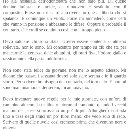
Ho già nostalgia dell’odontoiatra che non sarò più. Di quelle
dentine infestate e umide, da rimuovere e sostituire con il
composito. Forse non riuscirò a scrivere, in questa libertà che si
spalanca. È comunque un vuoto. Forse mi ammalerò, come certi
che vanno in pensione e abbassano le difese. Oppure è probabile il
contrario, che crolli se continuo così, con il troppo pieno.
Devo salutare chi sono stata. Dovrei essere contenta o almeno
sollevata, non lo sono. Mi concentro per tempo su ciò che sta per
mancarmi: la certezza delle abitudini, gli orari fissi, l’odore giallo e
rassicurante della pasta iodoformica.
Non sono stata felice da giovane, non me lo aspetto adesso. Mi
dicono che passati i sessanta dovrei solo stare serena e io li guardo
storto. Per scrivere ho bisogno del contrario, del tormento. E non mi
sono mai innamorata dei sereni, mi annoiavano.
Devo inventare nuove regole per le mie giornate, con un’ora di
cammino almeno, la mattina o intorno al tramonto, quando i vecchi
mattoni del paese si arrossano un po’ di più. Allungherò la strada
fino a casa degli amici un po’ fuori mano, che vedo solo di rado.
Scriverò di quelle nuvole così cremose prima che diventino nere e
pioggia.