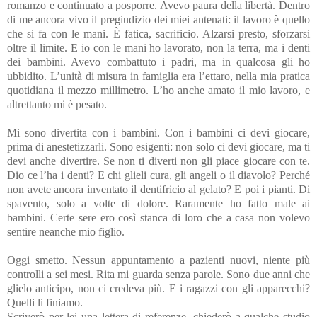
romanzo e continuato a posporre. Avevo paura della libertà. Dentro
di me ancora vivo il pregiudizio dei miei antenati: il lavoro è quello
che si fa con le mani. È fatica, sacrificio. Alzarsi presto, sforzarsi
oltre il limite. E io con le mani ho lavorato, non la terra, ma i denti
dei bambini. Avevo combattuto i padri, ma in qualcosa gli ho
ubbidito. L’unità di misura in famiglia era l’ettaro, nella mia pratica
quotidiana il mezzo millimetro. L’ho anche amato il mio lavoro, e
altrettanto mi è pesato.
Mi sono divertita con i bambini. Con i bambini ci devi giocare,
prima di anestetizzarli. Sono esigenti: non solo ci devi giocare, ma ti
devi anche divertire. Se non ti diverti non gli piace giocare con te.
Dio ce l’ha i denti? E chi glieli cura, gli angeli o il diavolo? Perché
non avete ancora inventato il dentifricio al gelato? E poi i pianti. Di
spavento, solo a volte di dolore. Raramente ho fatto male ai
bambini. Certe sere ero così stanca di loro che a casa non volevo
sentire neanche mio figlio.
Oggi smetto. Nessun appuntamento a pazienti nuovi, niente più
controlli a sei mesi. Rita mi guarda senza parole. Sono due anni che
glielo anticipo, non ci credeva più. E i ragazzi con gli apparecchi?
Quelli li finiamo.
Scriverò per lei una lettera di referenze, chiederò a qualche studio