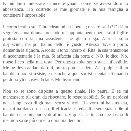
E più tardi indossare camice e guanti come se avessi dormito
abbastanza. Ho costretto le mie giornate e la mia famiglia a
contenere l’impossibile.
Il cortocircuito sul Tubuliclean mi ha liberata; resterò salda? Di là in
segreteria una donna pretende un appuntamento per i suoi figli e
protesta con la mia assistente che glielo nega. Altri si sono
dispiaciuti, ma poi hanno detto: è giusto. Adesso dove li porto,
domanda la signora. Ascolto il tono incerto di Rita, la sua tentazione
di accontentarla è la mia. Si affaccia alla porta e: NO, le dico. No,
ripete l’eco nella mia testa. Per questa volta sono stata inflessibile.
Me ne devo andare da qui, presto potrei cedere. Alla pulpite di un
bambino non si resiste, e neanche a quei sorrisi sdentati di quando
perdono gli incisivi da latte. Mi disarmano.
Non so se sono disposta a questo finale. Ho paura. E se mi
mancassero gli orari da rispettare, le responsabilità. Se mi perdessi
nella lunghezza di giornate senza vincoli. Il lavoro mi ha stremata,
ma mi ha dato un senso di efficacia. Credo di essere stata utile ai
bambini che mi sono stati affidati. È questa la traccia che lascio di
me, non so se più o meno duratura dei libri.