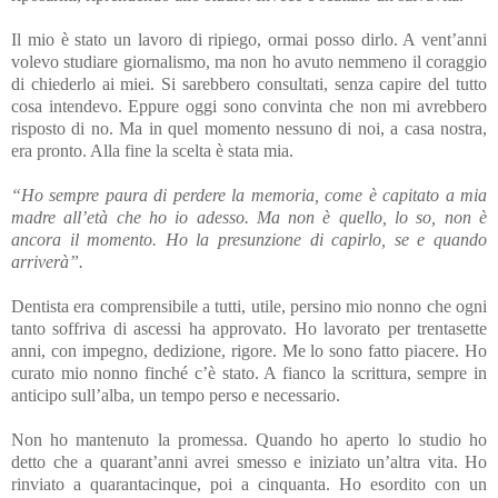
Il mio è stato un lavoro di ripiego, ormai posso dirlo. A vent’anni
volevo studiare giornalismo, ma non ho avuto nemmeno il coraggio
di chiederlo ai miei. Si sarebbero consultati, senza capire del tutto
cosa intendevo. Eppure oggi sono convinta che non mi avrebbero
risposto di no. Ma in quel momento nessuno di noi, a casa nostra,
era pronto. Alla fine la scelta è stata mia.
“Ho sempre paura di perdere la memoria, come è capitato a mia
madre all’età che ho io adesso. Ma non è quello, lo so, non è
ancora il momento. Ho la presunzione di capirlo, se e quando
arriverà”.
Dentista era comprensibile a tutti, utile, persino mio nonno che ogni
tanto soffriva di ascessi ha approvato. Ho lavorato per trentasette
anni, con impegno, dedizione, rigore. Me lo sono fatto piacere. Ho
curato mio nonno finché c’è stato. A fianco la scrittura, sempre in
anticipo sull’alba, un tempo perso e necessario.
Non ho mantenuto la promessa. Quando ho aperto lo studio ho
detto che a quarant’anni avrei smesso e iniziato un’altra vita. Ho
rinviato a quarantacinque, poi a cinquanta. Ho esordito con un