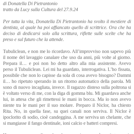
di Donatella Di Pietrantonio
tratto da Lucy sulla Cultura del 27.9.24
Per tutta la vita, Donatella Di Pietrantonio ha svolto il mestiere di
dentista, al quale ha poi affiancato quello di scrittrice. Ora che ha
deciso di dedicarsi solo alla scrittura, riflette sulle scelte che ha
preso e sul futuro che la attende.
Tubuliclean, e non me lo ricordavo. All’improvviso non sapevo più
il nome del lavaggio canalare che uso da anni, più volte al giorno.
Prepara il… e poi non ho detto altro alla mia assistente. Avevo
perso il Tubuliclean. Lei mi ha guardato, interrogativa. L’ho fissata,
possibile che non lo capisse da sola di cosa avevo bisogno? Dammi
il… ho ripetuto sperando in un ritorno automatico della parola. Mi
sono di nuovo incagliata, invece. Il ragazzo disteso sulla poltrona si
è voltato verso di me, con la diga di gomma blu. Mi guardava anche
lui, in attesa che gli rimettessi le mani in bocca. Ma io non avevo
niente tra le mani per il suo molare. Preparo il Niclor, ha chiesto
Rita. No, in quella fase, su quei canali non serviva. Il Niclor è
ipoclorito di sodio, cioè candeggina. A me serviva un chelante, che
si mangiasse il fango dentinale, ioni calcio e batteri compresi.