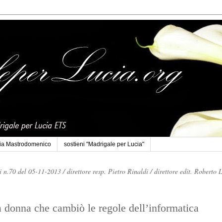
cia Mastrodomenico
sostieni "Madrigale per Lucia"
li n.70 del 05-11-2013 /
direttore resp. Pietro Rinaldi /
direttore edit. Roberto 
 donna che cambiò le regole dell’informatica