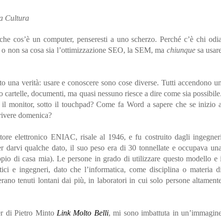
la Cultura
che cos’è un computer, penseresti a uno scherzo. Perché c’è chi odi
lo o non sa cosa sia l’ottimizzazione SEO, la SEM, ma
chiunque
sa usar
o una verità: usare e conoscere sono cose diverse. Tutti accendono u
 cartelle, documenti, ma quasi nessuno riesce a dire come sia possibile
ro il monitor, sotto il touchpad? Come fa Word a sapere che se inizio 
crivere domenica?
atore elettronico ENIAC, risale al 1946, e fu costruito dagli ingegner
r darvi qualche dato, il suo peso era di 30 tonnellate e occupava un
ppio di casa mia). Le persone in grado di utilizzare questo modello e 
ici e ingegneri, dato che l’informatica, come disciplina o materia d
rano tenuti lontani dai più, in laboratori in cui solo persone altament
er di Pietro Minto
Link Molto Belli
, mi sono imbattuta in un’immagin