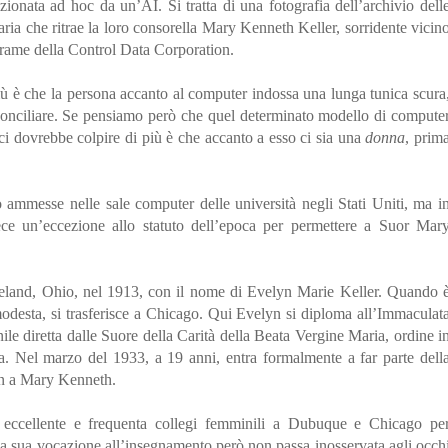
ionata ad hoc da un’AI. Si tratta di una fotografia dell’archivio dell
ria che ritrae la loro consorella Mary Kenneth Keller, sorridente vicin
ame della Control Data Corporation.
più è che la persona accanto al computer indossa una lunga tunica scura
econciliare. Se pensiamo però che quel determinato modello di compute
e ci dovrebbe colpire di più è che accanto a esso ci sia una
donna
, prim
o ammesse nelle sale computer delle università negli Stati Uniti, ma i
ece un’eccezione allo statuto dell’epoca per permettere a Suor Mar
land, Ohio, nel 1913, con il nome di Evelyn Marie Keller. Quando 
odesta, si trasferisce a Chicago. Qui Evelyn si diploma all’Immaculat
le diretta dalle Suore della Carità della Beata Vergine Maria, ordine i
a. Nel marzo del 1933, a 19 anni, entra formalmente a far parte dell
yn a Mary Kenneth.
eccellente e frequenta collegi femminili a Dubuque e Chicago pe
 La sua vocazione all’insegnamento però non passa inosservata agli occh