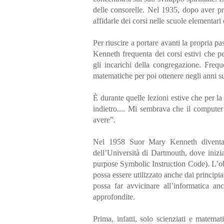
delle consorelle. Nel 1935, dopo aver pr
affidarle dei corsi nelle scuole elementari 
Per riuscire a portare avanti la propria pa
Kenneth frequenta dei corsi estivi che p
gli incarichi della congregazione. Freq
matematiche per poi ottenere negli anni s
È durante quelle lezioni estive che per 
indietro.... Mi sembrava che il computer
avere”.
Nel 1958 Suor Mary Kenneth diventa
dell’Università di Dartmouth, dove iniz
purpose Symbolic Instruction Code). L’ob
possa essere utilizzato anche dai principia
possa far avvicinare all’informatica 
approfondite.
Prima, infatti, solo scienziati e matema