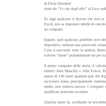
di Elena Sbordoni
tratto da “Le vite degli altri” di Lucy sul
Se oggi qualcuno ti dicesse che non sa 
Excel, non sa impostare tabelle di calco
un computer.
Eppure, quel qualcuno potrebbe aver dett
dispositivo, mettono una password, creano
Cosa si nasconde sotto la tastiera, diet
scrivere “dome” probabilmente sto per s
Il primo computer della storia, il calcol
elettrici John Mauchly e John Eckert. Pe
stanza di 140 metri quadrati (più del do
successivi erano principalmente matemat
studio, non esisteva ancora. I computer e
qualificate potevano accedere.
Qualche mese fa, scrollando la newslett