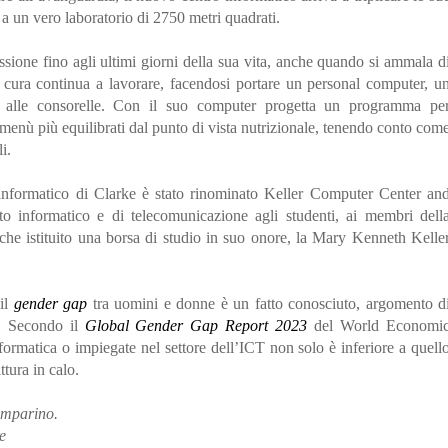
a un vero laboratorio di 2750 metri quadrati.
sione fino agli ultimi giorni della sua vita, anche quando si ammala d
 cura continua a lavorare, facendosi portare un personal computer, u
i alle consorelle. Con il suo computer progetta un programma pe
n menù più equilibrati dal punto di vista nutrizionale, tenendo conto com
i.
informatico di Clarke è stato rinominato Keller Computer Center an
to informatico e di telecomunicazione agli studenti, ai membri dell
nche istituito una borsa di studio in suo onore, la Mary Kenneth Kelle
 il
gender gap
tra uomini e donne è un fatto conosciuto, argomento d
o. Secondo il
Global Gender Gap Report 2023
del World Economi
ormatica o impiegate nel settore dell’ICT non solo è inferiore a quell
ttura in calo.
imparino.
re