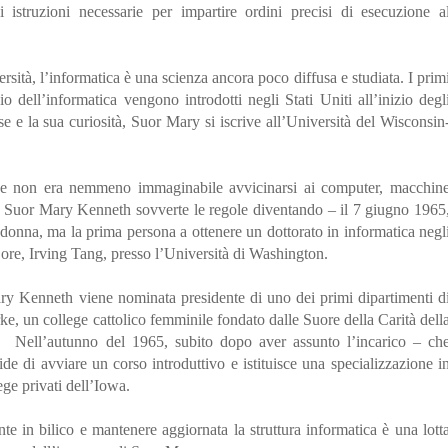
 istruzioni necessarie per impartire ordini precisi di esecuzione a
ità, l’informatica è una scienza ancora poco diffusa e studiata. I prim
io dell’informatica vengono introdotti negli Stati Uniti all’inizio degl
se e la sua curiosità, Suor Mary si iscrive all’Università del Wisconsin
ne non era nemmeno immaginabile avvicinarsi ai computer, macchin
li, Suor Mary Kenneth sovverte le regole diventando – il 7 giugno 1965
 donna, ma la prima persona a ottenere un dottorato in informatica negl
i ore, Irving Tang, presso l’Università di Washington.
ry Kenneth viene nominata presidente di uno dei primi dipartimenti d
rke, un college cattolico femminile fondato dalle Suore della Carità dell
Nell’autunno del 1965, subito dopo aver assunto l’incarico – ch
ide di avviare un corso introduttivo e istituisce una specializzazione i
ege privati dell’Iowa.
te in bilico e mantenere aggiornata la struttura informatica è una lott