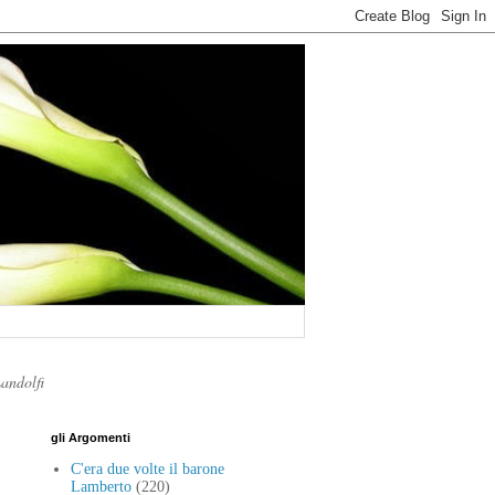
Landolfi
gli Argomenti
C'era due volte il barone
Lamberto
(220)