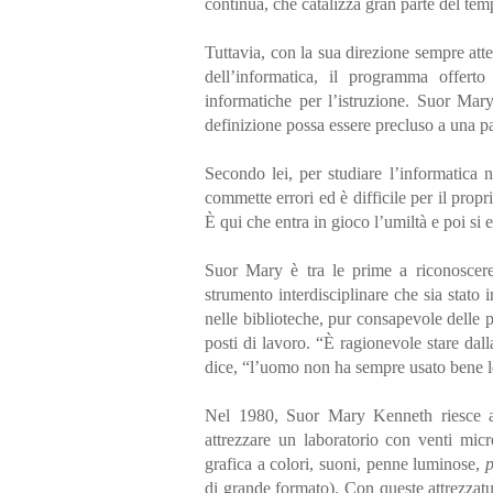
continua, che catalizza gran parte del te
Tuttavia, con la sua direzione sempre at
dell’informatica, il programma offerto
informatiche per l’istruzione. Suor Mar
definizione possa essere precluso a una pa
Secondo lei, per studiare l’informatica
commette errori ed è difficile per il prop
È qui che entra in gioco l’umiltà e poi si 
Suor Mary è tra le prime a riconoscere 
strumento interdisciplinare che sia stato
nelle biblioteche, pur consapevole delle pa
posti di lavoro. “È ragionevole stare dal
dice, “l’uomo non ha sempre usato bene l
Nel 1980, Suor Mary Kenneth riesce a
attrezzare un laboratorio con venti mic
grafica a colori, suoni, penne luminose,
p
di grande formato). Con queste attrezzatur