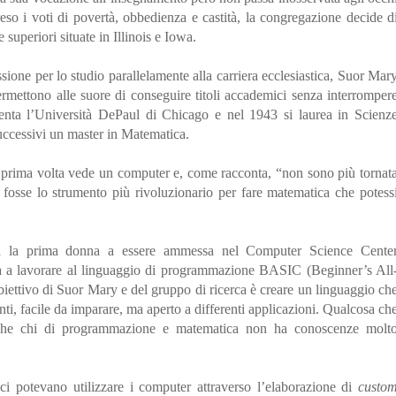
eso i voti di povertà, obbedienza e castità, la congregazione decide d
e superiori situate in Illinois e Iowa.
ssione per lo studio parallelamente alla carriera ecclesiastica, Suor Mar
ermettono alle suore di conseguire titoli accademici senza interromper
uenta l’Università DePaul di Chicago e nel 1943 si laurea in Scienz
uccessivi un master in Matematica.
la prima volta vede un computer e, come racconta, “non sono più tornat
 fosse lo strumento più rivoluzionario per fare matematica che potess
 la prima donna a essere ammessa nel Computer Science Cente
ia a lavorare al linguaggio di programmazione BASIC (Beginner’s All
iettivo di Suor Mary e del gruppo di ricerca è creare un linguaggio ch
nti, facile da imparare, ma aperto a differenti applicazioni. Qualcosa ch
anche chi di programmazione e matematica non ha conoscenze molt
tici potevano utilizzare i computer attraverso l’elaborazione di
custo