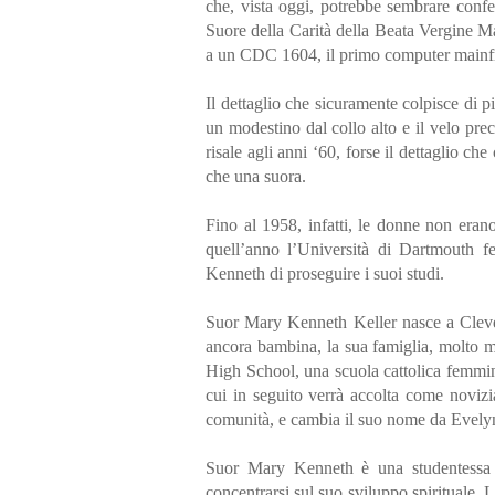
che, vista oggi, potrebbe sembrare confez
Suore della Carità della Beata Vergine Ma
a un CDC 1604, il primo computer mainfr
Il dettaglio che sicuramente colpisce di 
un modestino dal collo alto e il velo pr
risale agli anni ‘60, forse il dettaglio ch
che una suora.
Fino al 1958, infatti, le donne non eran
quell’anno l’Università di Dartmouth f
Kenneth di proseguire i suoi studi.
Suor Mary Kenneth Keller nasce a Cleve
ancora bambina, la sua famiglia, molto m
High School, una scuola cattolica femmini
cui in seguito verrà accolta come novizi
comunità, e cambia il suo nome da Evel
Suor Mary Kenneth è una studentessa 
concentrarsi sul suo sviluppo spirituale.