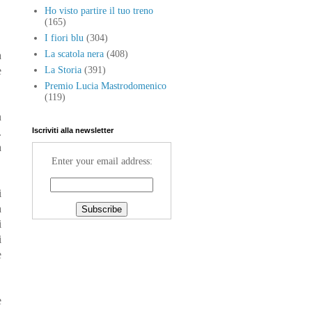
Ho visto partire il tuo treno
(165)
I fiori blu
(304)
La scatola nera
(408)
a
e
La Storia
(391)
Premio Lucia Mastrodomenico
(119)
n
.
Iscriviti alla newsletter
a
Enter your email address:
i
a
i
i
e
e