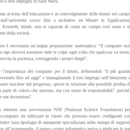
mpo e dell’impegno di Suor Mary.
tenta al tema dell’educazione e al coinvolgimento delle donne nel camp
 dall’università cresce fino a includere un Master in Applicazion
y Kenneth, infatti, non si capacita di come un campo così vasto e i
rte della società.
 non è necessaria un’ampia preparazione matematica: “Il computer no
rio ego doversi assumere tutte le colpe ogni volta che qualcosa va storto
esercita la pazienza, correggendo i propri sbagli”.
l’importanza dei computer per il futuro, definendoli “il più grand
 inventato fino ad oggi” e immaginando il loro impiego nell’istruzione 
ure suscitate dal progresso, specie in relazione alla possibile perdita d
la parte di coloro che sperano, ma con senso di responsabilità”, perché
e sue invenzioni”.
 ottenere una sovvenzione NSF (National Science Foundation) pe
rocomputer da utilizzare in classe che possono essere configurati co
lotter
(una tipologia di stampante specializzata nella stampa di support
e all’avanguardia, il nuovo centro informatico arriva a triplicare le su