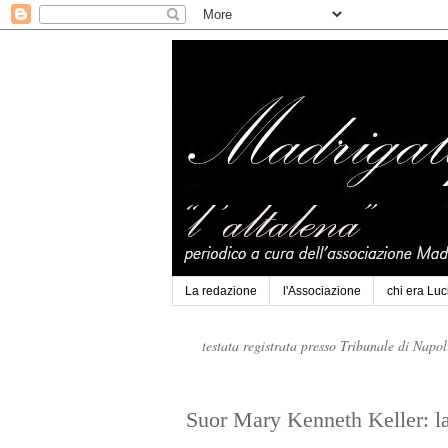
La redazione
l'Associazione
chi era Lu
testata registrata presso Tribunale di Napo
Suor Mary Kenneth Keller: la