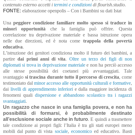
contenuto esterno accetti i
termini e condizioni
di flourish.studio.
FONTE:
elaborazione openpolis – Con i Bambini su dati Istat
Una
peggiore condizione familiare molto spesso si traduce in
minori opportunità
che la famiglia può offrire. Questa
correlazione tra deprivazione materiale e bassa istruzione opera
nelle due direzioni, ed è nota come
trappola della povertà
educativa
.
L’istruzione dei genitori condiziona molto il futuro dei bambini, a
partire
dai primi anni di vita
.
Oltre un terzo dei figli di non
diplomati si trova in deprivazione materiale
e non ha perciò accesso
alle stesse possibilità dei coetanei più avvantaggiati. Tale
svantaggio
si trascina durante tutto il percorso di crescita
, come
testimoniato dal
minor accesso alle opportunità culturali e formative
,
dai
livelli di apprendimento inferiori
e dalla maggiore incidenza di
fenomeni quali
dispersione e abbandono scolastico tra i ragazzi
svantaggiati
.
Un ragazzo che nasce in una famiglia povera, e non ha
possibilità di formarsi, è probabilmente destinato
all’esclusione sociale anche in futuro
. E quindi a trasmettere
tale condizione ai propri figli: l’Italia è tra gli stati europei meno
mobili dal punto di vista
sociale
,
economico
ed educativo. Basti