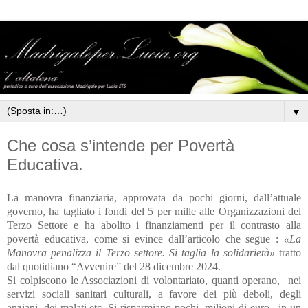
▼
Che cosa s’intende per Povertà
Educativa.
La manovra finanziaria, approvata da pochi giorni, dall’attuale
governo, ha tagliato i fondi del 5 per mille alle Organizzazioni del
Terzo Settore e ha abolito i finanziamenti per il contrasto alla
povertà educativa, come si evince dall’articolo che segue :
«La
Manovra penalizza il Terzo settore. Si taglia la solidarietà»
tratto
dal quotidiano “Avvenire” del 28 dicembre 2024.
Si colpiscono le Associazioni di volontariato, quanti operano,
nei
servizi sociali sanitari culturali, a favore dei più deboli, degli
anziani, dei malati etc. Si risparmiano pochi
milioni di euro,
in un