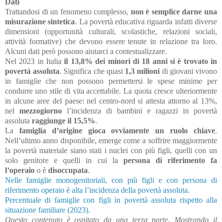
Dati
Trattandosi di un fenomeno complesso,
non è semplice darne una
misurazione sintetica
. La povertà educativa riguarda infatti diverse
dimensioni (opportunità culturali, scolastiche, relazioni sociali,
attività formative) che devono essere tenute in relazione tra loro.
Alcuni dati però possono aiutarci a contestualizzare.
Nel 2023 in Italia
il 13,8% dei minori di 18 anni si è trovato in
povertà assoluta
. Significa che quasi
1,3 milioni
di giovani vivono
in famiglie che non possono permettersi le spese minime per
condurre uno stile di vita accettabile. La quota cresce ulteriormente
in alcune aree del paese: nel centro-nord si attesta attorno al 13%,
nel
mezzogiorno
l’incidenza di bambini e ragazzi in povertà
assoluta
raggiunge il 15,5%
.
La
famiglia d’origine gioca ovviamente un ruolo chiave
.
Nell’ultimo anno disponibile, emerge come a soffrire maggiormente
la povertà materiale siano stati i nuclei con più figli, quelli con un
solo genitore e quelli in cui la
persona di riferimento fa
l’operaio
o è
disoccupata
.
Nelle famiglie monogenitoriali, con più figli e con persona di
riferimento operaio è alta l’incidenza della povertà assoluta.
Percentuale di famiglie con figli in povertà assoluta rispetto alla
situazione familiare (2023).
Questo contenuto è ospitato da una terza parte. Mostrando il