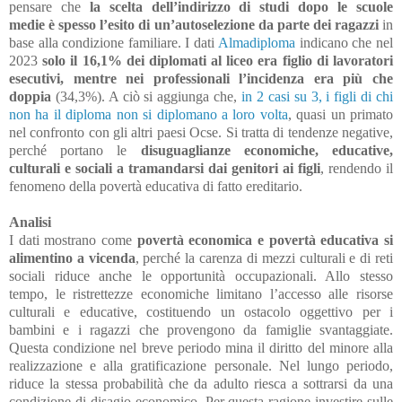
pensare che
la scelta dell’indirizzo di studi dopo le scuole
medie è spesso l’esito di un’autoselezione da parte dei ragazzi
in
base alla condizione familiare. I dati
Almadiploma
indicano che nel
2023
solo il 16,1% dei diplomati al liceo era figlio di lavoratori
esecutivi, mentre nei professionali l’incidenza era più che
doppia
(34,3%). A ciò si aggiunga che,
in 2 casi su 3, i figli di chi
non ha il diploma non si diplomano a loro volta
, quasi un primato
nel confronto con gli altri paesi Ocse. Si tratta di tendenze negative,
perché portano le
disuguaglianze economiche, educative,
culturali e sociali a tramandarsi dai genitori ai figli
, rendendo il
fenomeno della povertà educativa di fatto ereditario.
Analisi
I dati mostrano come
povertà economica e povertà educativa si
alimentino a vicenda
, perché la carenza di mezzi culturali e di reti
sociali riduce anche le opportunità occupazionali. Allo stesso
tempo, le ristrettezze economiche limitano l’accesso alle risorse
culturali e educative, costituendo un ostacolo oggettivo per i
bambini e i ragazzi che provengono da famiglie svantaggiate.
Questa condizione nel breve periodo mina il diritto del minore alla
realizzazione e alla gratificazione personale. Nel lungo periodo,
riduce la stessa probabilità che da adulto riesca a sottrarsi da una
condizione di disagio economico. Per questa ragione investire sulle