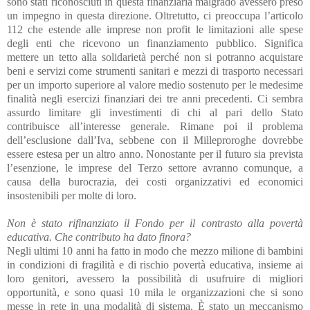
sono stati riconosciuti in questa finanziaria malgrado avessero preso
un impegno in questa direzione. Oltretutto, ci preoccupa l’articolo
112 che estende alle imprese non profit le limitazioni alle spese
degli enti che ricevono un finanziamento pubblico. Significa
mettere un tetto alla solidarietà perché non si potranno acquistare
beni e servizi come strumenti sanitari e mezzi di trasporto necessari
per un importo superiore al valore medio sostenuto per le medesime
finalità negli esercizi finanziari dei tre anni precedenti. Ci sembra
assurdo limitare gli investimenti di chi al pari dello Stato
contribuisce all’interesse generale. Rimane poi il problema
dell’esclusione dall’Iva, sebbene con il Milleproroghe dovrebbe
essere estesa per un altro anno. Nonostante per il futuro sia prevista
l’esenzione, le imprese del Terzo settore avranno comunque, a
causa della burocrazia, dei costi organizzativi ed economici
insostenibili per molte di loro.
Non è stato rifinanziato il Fondo per il contrasto alla povertà
educativa. Che contributo ha dato finora?
Negli ultimi 10 anni ha fatto in modo che mezzo milione di bambini
in condizioni di fragilità e di rischio povertà educativa, insieme ai
loro genitori, avessero la possibilità di usufruire di migliori
opportunità, e sono quasi 10 mila le organizzazioni che si sono
messe in rete in una modalità di sistema. È stato un meccanismo