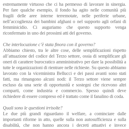
estremamente virtuoso che ci ha permesso di lavorare in sinergia.
Per fare qualche esempio, il fondo ha agito nelle comunità più
fragili delle aree interne terremotate, nelle periferie urbane,
nell’accoglienza dei bambini afghani o nel supporto agli orfani di
femminicidio. Ci auguriamo che questo supporto venga
riconfermato in uno dei prossimi atti del governo.
Che interlocuzione c’è stata finora con il governo?
Abbiamo chiesto, tra le altre cose, delle semplificazioni rispetto
all’attuazione del codice del Terzo settore, ossia di semplificare gli
oneri di carattere burocratico amministrativo per dare la possibilità a
tutte le organizzazioni di rientrare nelle richieste. Su questo abbiamo
lavorato con la viceministra Bellucci e dei passi avanti sono stati
fatti, ma rimangono alcuni nodi: il Terzo settore viene sempre
escluso da una serie di opportunità e sostegni che ricevono altri
comparti, come industria e commercio. Spesso quindi deve
richiedere di essere compreso ed è trattato come il fanalino di coda.
Quali sono le questioni irrisolte?
Le due più grandi riguardano il welfare, a cominciare dalle
importanti riforme in atto, quelle sulla non autosufficienza e sulla
disabilità, che non hanno ancora i decreti attuativi e invece