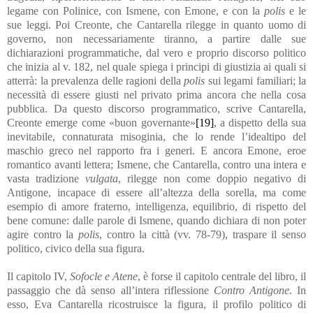
legame con Polinice, con Ismene, con Emone, e con la
polis
e le
sue leggi. Poi Creonte, che Cantarella rilegge in quanto uomo di
governo, non necessariamente tiranno, a partire dalle sue
dichiarazioni programmatiche, dal vero e proprio discorso politico
che inizia al v. 182, nel quale spiega i principi di giustizia ai quali si
atterrà: la prevalenza delle ragioni della
polis
sui legami familiari; la
necessità di essere giusti nel privato prima ancora che nella cosa
pubblica. Da questo discorso programmatico, scrive Cantarella,
Creonte emerge come «buon governante»
[19]
, a dispetto della sua
inevitabile, connaturata misoginia, che lo rende l’idealtipo del
maschio greco nel rapporto fra i generi. E ancora Emone, eroe
romantico avanti lettera; Ismene, che Cantarella, contro una intera e
vasta tradizione
vulgata
, rilegge non come doppio negativo di
Antigone, incapace di essere all’altezza della sorella, ma come
esempio di amore fraterno, intelligenza, equilibrio, di rispetto del
bene comune: dalle parole di Ismene, quando dichiara di non poter
agire contro la
polis
, contro la città (vv. 78-79), traspare il senso
politico, civico della sua figura.
Il capitolo IV,
Sofocle e Atene
, è forse il capitolo centrale del libro, il
passaggio che dà senso all’intera riflessione
Contro Antigone
. In
esso, Eva Cantarella ricostruisce la figura, il profilo politico di