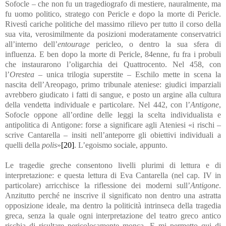
Sofocle – che non fu un tragediografo di mestiere, nauralmente, ma
fu uomo politico, stratego con Pericle e dopo la morte di Pericle.
Rivestì cariche politiche del massimo rilievo per tutto il corso della
sua vita, verosimilmente da posizioni moderatamente conservatrici
all’interno dell’
entourage
pericleo, o dentro la sua sfera di
influenza. E ben dopo la morte di Pericle, 84enne, fu fra i probuli
che instaurarono l’oligarchia dei Quattrocento. Nel 458, con
l’
Orestea
– unica trilogia superstite – Eschilo mette in scena la
nascita dell’Areopago, primo tribunale ateniese: giudici imparziali
avrebbero giudicato i fatti di sangue, e posto un argine alla cultura
della vendetta individuale e particolare. Nel 442, con l’
Antigone
,
Sofocle oppone all’ordine delle leggi la scelta individualista e
antipolitica di Antigone: forse a significare agli Ateniesi «i rischi –
scrive Cantarella – insiti nell’anteporre gli obiettivi individuali a
quelli della
polis
»
[20]
. L’egoismo sociale, appunto.
Le tragedie greche consentono livelli plurimi di lettura e di
interpretazione: e questa lettura di Eva Cantarella (nel cap. IV in
particolare) arricchisce la riflessione dei moderni sull’
Antigone
.
Anzitutto perché ne inscrive il significato non dentro una astratta
opposizione ideale, ma dentro la politicità intrinseca della tragedia
greca, senza la quale ogni interpretazione del teatro greco antico
rischia di risultare pericolosamente monca. E mi permetto qui di