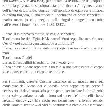
nell’
Iliade
(XXIV 468-620), per ottenere la restituzione del corpo di
Ettore; la parvenza di sepoltura data a Polinice da Antigone; il verso
dell’
Elena
di Euripide, quando, nell’incastro di equivoci e finzioni
di questa tragedia, Elena chiede a Teoclimeno di poter seppellire il
marito morto (o che, meglio, nella singolare tragedia costituita
dall’
Elena
si finge morto: vv. 1239-1243):
Elena:. Il mio povero marito, lo voglio seppellire.
Teoclimeno [re dell’Egitto]: Ma come? Vuoi seppellire uno che non
c’è? O vuoi destinare un sarcofago a un’ombra?
Elena: Tra i Greci, c’è un’abitudine (νόμος) se uno è scomparso in
mare…
Teoclimeno: Quale?
Elena: Di seppellirli in sudari di vesti vuote
[24]
.
Elena chiede di dare sepoltura a un telo, a una veste vuota di corpo:
si seppellisce perfino il corpo che non c’è.
Per i migranti, osserva Cristina Cattaneo, in un mondo assai più
complesso dell’Atene del V secolo, poter seppellire un corpo è
necessario, si deve «non solo per rispetto, per tutelare la loro dignità
e per salvaguardare la salute (non solo mentale) di quelli che si
lasciano dietro»
[25]
. Ma anche per permettere – a livello penale,
civile, amministrativo – ai vivi di continuare a vivere e a esercitare i