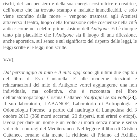
rischi, del suo pensiero e della sua energia costruttrice e creatrice,
dell’uomo che ha trovato scampo a malattie immedicabili, e solo
viene sconfitto dalla morte – vengono trasmessi agli Ateniesi
attraverso il teatro, luogo della formazione delle coscienze nella città
antica: come nel celebre primo stasimo dell’
Antigone
. Ed è dunque
tanto più plausibile che l’
Antigone
sia il luogo di una riflessione,
anche aporetica, sul senso e sul significato del rispetto delle leggi, le
leggi scritte e le leggi non scritte.
V-VI
Dal personaggio al mito
e
Il mito oggi
sono gli ultimi due capitoli
del libro di Eva Cantarella. E alle moderne ricezioni e
reincarnazioni del mito di Antigone vorrei aggiungerne una non
individuale, ma collettiva, che è raccontata nel libro
dell’anatomopatologa Cristina Cattaneo
Naufraghi senza volto
[23]
.
Il suo laboratorio, LABANOF, Laboratorio di Antropologia e
Odontologia Forense, a partire dal naufragio di Lampedusa del 3
ottobre 2013 (368 morti accertati, 20 dispersi, tutti eritrei o etiopi),
lavora per dare un nome e un volto ai morti senza nome e senza
volto dei naufragi del Mediterraneo. Nel leggere il libro di Cristina
Cattaneo, tornano alla mente la richiesta di Priamo ad Achille,