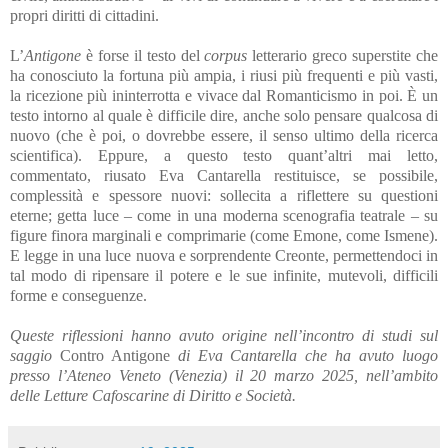
propri diritti di cittadini.
L’
Antigone
è forse il testo del
corpus
letterario greco superstite che
ha conosciuto la fortuna più ampia, i riusi più frequenti e più vasti,
la ricezione più ininterrotta e vivace dal Romanticismo in poi. È un
testo intorno al quale è difficile dire, anche solo pensare qualcosa di
nuovo (che è poi, o dovrebbe essere, il senso ultimo della ricerca
scientifica). Eppure, a questo testo quant’altri mai letto,
commentato, riusato Eva Cantarella restituisce, se possibile,
complessità e spessore nuovi: sollecita a riflettere su questioni
eterne; getta luce – come in una moderna scenografia teatrale – su
figure finora marginali e comprimarie (come Emone, come Ismene).
E legge in una luce nuova e sorprendente Creonte, permettendoci in
tal modo di ripensare il potere e le sue infinite, mutevoli, difficili
forme e conseguenze.
Queste riflessioni hanno avuto origine nell’incontro di studi sul
saggio
Contro Antigone
di Eva Cantarella che ha avuto luogo
presso l’Ateneo Veneto (Venezia) il 20 marzo 2025, nell’ambito
delle Letture Cafoscarine di Diritto e Società.