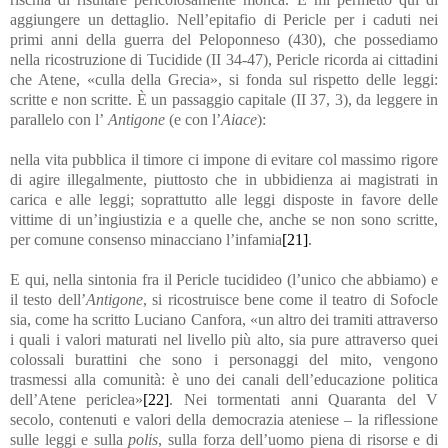
aggiungere un dettaglio. Nell’epitafio di Pericle per i caduti nei
primi anni della guerra del Peloponneso (430), che possediamo
nella ricostruzione di Tucidide (II 34-47), Pericle ricorda ai cittadini
che Atene, «culla della Grecia», si fonda sul rispetto delle leggi:
scritte e non scritte. È un passaggio capitale (II 37, 3), da leggere in
parallelo con l’
Antigone
(e con l’
Aiace
):
nella vita pubblica il timore ci impone di evitare col massimo rigore
di agire illegalmente, piuttosto che in ubbidienza ai magistrati in
carica e alle leggi; soprattutto alle leggi disposte in favore delle
vittime di un’ingiustizia e a quelle che, anche se non sono scritte,
per comune consenso minacciano l’infamia
[21]
.
E qui, nella sintonia fra il Pericle tucidideo (l’unico che abbiamo) e
il testo dell’
Antigone
, si ricostruisce bene come il teatro di Sofocle
sia, come ha scritto Luciano Canfora, «un altro dei tramiti attraverso
i quali i valori maturati nel livello più alto, sia pure attraverso quei
colossali burattini che sono i personaggi del mito, vengono
trasmessi alla comunità: è uno dei canali dell’educazione politica
dell’Atene periclea»
[22]
. Nei tormentati anni Quaranta del V
secolo, contenuti e valori della democrazia ateniese – la riflessione
sulle leggi e sulla
polis
, sulla forza dell’uomo piena di risorse e di