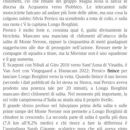
chilometri, ciò che rimane del gruppo Maglia Rosa si lancia in
discesa da Acquanera verso Piobbico. Le telecamere sulle
motociclette faticano ad andare più forte delle atlete, ma una cosa la
colgono subito: Silvia Persico sta scendendo a rotta di collo, e sulla
sua ruota c’è la capitana Longo Borghini.
Persico è molto forte e, crossista qual è, guida divinamente la
bicicletta. Mancano una manciata di chilometri all’attacco della
salita di Monte Nerone, eppure la cinquantina di metri guadagnati
suggeriscono alle due di proseguire nell’azione. Reusser mette le
compagne di squadra a tirare, ma la Movistar non è uno squadrone
e il gap aumenta.
È Scarponi con Nibali al Giro 2016 verso Sant’Anna di Vinadio, è
Van Aert con Vingegaard a Hautacam 2022: Persico
finisce
per
lanciare Longo Borghini verso la vetta. Quando finisce il suo lavoro
(secondo i dati pubblicati da lei stessa su Strava, mai Persico aveva
prodotto una potenza tale per 20 minuti), a Longo Borghini
mancano dieci chilometri di salita. Nel momento più importante, la
sei volte campionessa d’Italia su strada alza il proprio livello.
Il grande sforzo profuso nel falsopiano prima della salita e sulle
prime rampe del Monte Nerone non permette a Longo Borghini di
chiudere in crescendo. La seconda parte di salita è quella più dura
(7,6 km all’8,2% medio) e chi riesce a fare la differenza è
l’australiana Sarah Gigante, scalatrice pura che già aveva vinto