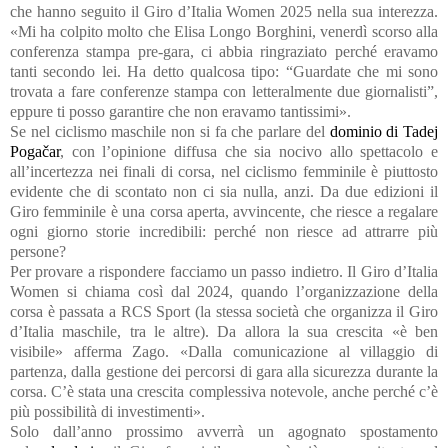
che hanno seguito il Giro d’Italia Women 2025 nella sua interezza.
«Mi ha colpito molto che Elisa Longo Borghini, venerdì scorso alla
conferenza stampa pre-gara, ci abbia ringraziato perché eravamo
tanti secondo lei. Ha detto qualcosa tipo: “Guardate che mi sono
trovata a fare conferenze stampa con letteralmente due giornalisti”,
eppure ti posso garantire che non eravamo tantissimi».
Se nel ciclismo maschile non si fa che parlare del
dominio di Tadej
Pogačar
, con l’opinione diffusa che sia nocivo allo spettacolo e
all’incertezza nei finali di corsa, nel ciclismo femminile è piuttosto
evidente che di scontato non ci sia nulla, anzi. Da due edizioni il
Giro femminile è una corsa aperta, avvincente, che riesce a regalare
ogni giorno storie incredibili: perché non riesce ad attrarre più
persone?
Per provare a rispondere facciamo un passo indietro. Il Giro d’Italia
Women si chiama così dal 2024, quando l’organizzazione della
corsa è passata a RCS Sport (la stessa società che organizza il Giro
d’Italia maschile, tra le altre). Da allora la sua crescita «è ben
visibile» afferma Zago. «Dalla comunicazione al villaggio di
partenza, dalla gestione dei percorsi di gara alla sicurezza durante la
corsa. C’è stata una crescita complessiva notevole, anche perché c’è
più possibilità di investimenti».
Solo dall’anno prossimo avverrà un agognato spostamento