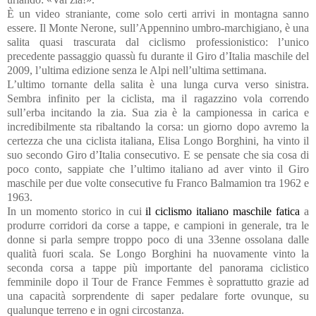
È un video straniante, come solo certi arrivi in montagna sanno
essere. Il Monte Nerone, sull’Appennino umbro-marchigiano, è una
salita quasi trascurata dal ciclismo professionistico: l’unico
precedente passaggio quassù fu durante il Giro d’Italia maschile del
2009, l’ultima edizione senza le Alpi nell’ultima settimana.
L’ultimo tornante della salita è una lunga curva verso sinistra.
Sembra infinito per la ciclista, ma il ragazzino vola correndo
sull’erba incitando la zia. Sua zia è la campionessa in carica e
incredibilmente sta ribaltando la corsa: un giorno dopo avremo la
certezza che una ciclista italiana, Elisa Longo Borghini, ha vinto il
suo secondo Giro d’Italia consecutivo. E se pensate che sia cosa di
poco conto, sappiate che l’ultimo italiano ad aver vinto il Giro
maschile per due volte consecutive fu Franco Balmamion tra 1962 e
1963.
In un momento storico in cui
il ciclismo italiano maschile fatica
a
produrre corridori da corse a tappe, e campioni in generale, tra le
donne si parla sempre troppo poco di una 33enne ossolana dalle
qualità fuori scala. Se Longo Borghini ha nuovamente vinto la
seconda corsa a tappe più importante del panorama ciclistico
femminile dopo il Tour de France Femmes è soprattutto grazie ad
una capacità sorprendente di saper pedalare forte ovunque, su
qualunque terreno e in ogni circostanza.