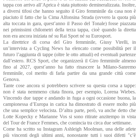
tappa con arrivo all’Aprica è stata piuttosto demineralizzata. Inoltre,
a diversi tifosi che hanno seguito il Giro femminile da casa non è
piaciuto il fatto che la Cima Alfonsina Strada (ovvero la quota più
alta toccata in gara, quest’anno il Passo del Tonale) fosse piazzata
nei primissimi chilometri della terza tappa, cioè quando la diretta
non era ancora iniziata né su Rai Sport né su Eurosport.
La direttrice di corsa del Giro femminile, Giusy Virelli, in
un’intervista a Cycling News ha elencato come possibilità per il
futuro l’aggiunta di tappe (oltre le otto attuali) ed eventuali partenze
dall’estero. RCS Sport, che organizzerà il Giro femminile almeno
fino al 2027, quest’anno ha fatto rinascere la Milano-Sanremo
femminile, col merito di farla partire da una grande città come
Genova.
Tante cose ancora si potrebbero scrivere su questa corsa a tappe:
non è stata nemmeno citata finora, per esempio, Lorena Wiebes.
Vincendo due tappe e andando in fuga a ogni occasione buona, la
campionessa d’Europa in carica ha dimostrato di essere molto più
che una semplice velocista. D’altra parte, però, va anche detto che
Lotte Kopecky e Marianne Vos si sono ritirate anzitempo in vista
del Tour de France Femmes, che comincia tra circa due settimane.
Come ha scritto su Instagram Ashleigh Moolman, una delle atlete
più vincenti degli ultimi anni, nonostante tutti i suoi difetti "c’è