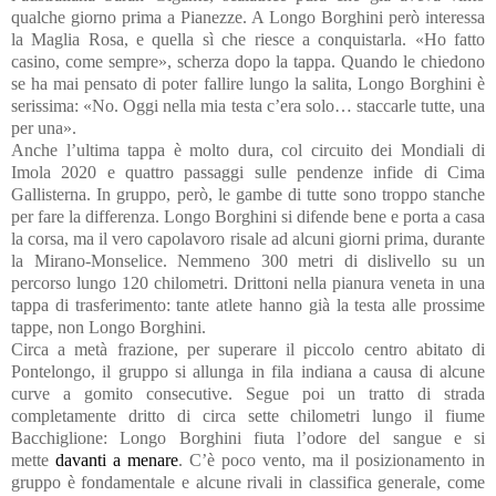
qualche giorno prima a Pianezze. A Longo Borghini però interessa
la Maglia Rosa, e quella sì che riesce a conquistarla. «Ho fatto
casino, come sempre», scherza dopo la tappa. Quando le chiedono
se ha mai pensato di poter fallire lungo la salita, Longo Borghini è
serissima: «No. Oggi nella mia testa c’era solo… staccarle tutte, una
per una».
Anche l’ultima tappa è molto dura, col circuito dei Mondiali di
Imola 2020 e quattro passaggi sulle pendenze infide di Cima
Gallisterna. In gruppo, però, le gambe di tutte sono troppo stanche
per fare la differenza. Longo Borghini si difende bene e porta a casa
la corsa, ma il vero capolavoro risale ad alcuni giorni prima, durante
la Mirano-Monselice. Nemmeno 300 metri di dislivello su un
percorso lungo 120 chilometri. Drittoni nella pianura veneta in una
tappa di trasferimento: tante atlete hanno già la testa alle prossime
tappe, non Longo Borghini.
Circa a metà frazione, per superare il piccolo centro abitato di
Pontelongo, il gruppo si allunga in fila indiana a causa di alcune
curve a gomito consecutive. Segue poi un tratto di strada
completamente dritto di circa sette chilometri lungo il fiume
Bacchiglione: Longo Borghini fiuta l’odore del sangue e si
mette
davanti a menare
. C’è poco vento, ma il posizionamento in
gruppo è fondamentale e alcune rivali in classifica generale, come