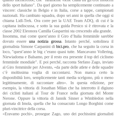
dello sport italiano". Da quel giorno ha semplicemente continuato a
vincere: classiche in Belgio e in Italia, corse a tappe, campionati
nazionali. Ha cambiato squadra, dopo sei anni in quella che oggi si
chiama Lidl-Trek. Ora corre per la UAE Team ADQ, di cui è la
capitana indiscussa, e sotto la sua guida Persico si è ritrovata e la
classe 2002 Eleonora Camilla Gasparrini sta crescendo alla grande.
Insomma, mai come quest’anno il Giro d’Italia femminile sarebbe
dovuto essere
una notizia grossa
. Intanto perché, sottolinea il
giornalista Simone Carpanini di
bici.pro
, che ha seguito la corsa in
loco, "quest’anno le big c’erano quasi tutte. Mancavano Vollering,
Niewiadoma e Balsamo, per il resto era presente il top del ciclismo
femminile mondiale". E poi perché, racconta Stefano Zago, inviato
al Giro femminile per Alvento, «da parte delle atlete e delle squadre
c’è moltissima voglia di raccontarsi. Non manca certo la
disponibilità loro, semplicemente tanti media scelgono, più o meno
legittimamente, di raccontare altro». In questa edizione, per
esempio, la vittoria di Jonathan Milan che ha interrotto il digiuno
dei ciclisti italiani al Tour de France nella giornata del Monte
Nerone. Oppure la vittoria di Jannik Sinner a Wimbledon nella
giornata di Imola, quella che ha consacrato Longo Borghini come
pluri-vincitrice della corsa.
«Eravamo pochi», prosegue Zago, uno dei pochissimi giornalisti