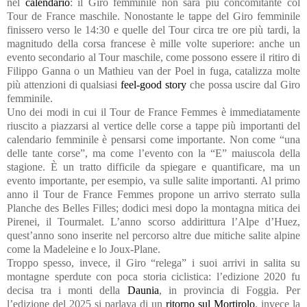
nel
calendario
: il Giro femminile non sarà più concomitante col
Tour de France maschile. Nonostante le tappe del Giro femminile
finissero verso le 14:30 e quelle del Tour circa tre ore più tardi, la
magnitudo della corsa francese è mille volte superiore: anche un
evento secondario al Tour maschile, come possono essere il ritiro di
Filippo Ganna o un Mathieu van der Poel in fuga, catalizza molte
più attenzioni di qualsiasi
feel-good story
che possa uscire dal Giro
femminile.
Uno dei modi in cui il Tour de France Femmes è immediatamente
riuscito a piazzarsi al vertice delle corse a tappe più importanti del
calendario femminile è pensarsi come importante. Non come “una
delle tante corse”, ma come l’evento con la “E” maiuscola della
stagione. È un tratto difficile da spiegare e quantificare, ma un
evento importante, per esempio, va sulle salite importanti. Al primo
anno il Tour de France Femmes propone un arrivo sterrato sulla
Planche des Belles Filles; dodici mesi dopo la montagna mitica dei
Pirenei, il Tourmalet. L’anno scorso addirittura l’Alpe d’Huez,
quest’anno sono inserite nel percorso altre due mitiche salite alpine
come la Madeleine e lo Joux-Plane.
Troppo spesso, invece, il Giro “relega” i suoi arrivi in salita su
montagne sperdute con poca storia ciclistica: l’edizione 2020 fu
decisa tra i monti della
Daunia
, in provincia di Foggia. Per
l’edizione del 2025 si parlava di un
ritorno sul Mortirolo
, invece la