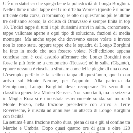
C’è una statistica che spiega bene la poliedricità di Longo Borghini.
Nelle ultime undici tappe del Giro d’Italia Women (questo è il nome
ufficiale della corsa, ci torniamo), le otto di quest’anno più le ultime
tre dell’anno scorso, la ciclista di Ornavasso è sempre finita in top
10. Undici tappe di tutti i tipi: durissimi arrivi in salita, cronometro,
tappe vallonate aperte a ogni tipo di soluzione, frazioni di media
montagna. Ma anche tappe che dovevano essere volate e invece
non lo sono state, oppure tappe che la squadra di Longo Borghini
ha fatto in modo che non fossero volate. Nell’edizione appena
conclusa non è così assurdo affermare che Longo Borghini non
fosse la più forte né a cronometro (Reusser) né in salita (Gigante),
eppure nessuna è riuscita a sfruttare come lei le pieghe di una corsa.
L’esempio perfetto è la settima tappa di quest’anno, quella con
arrivo sul Monte Nerone, per l’appunto. Alla partenza da
Fermignano, Longo Borghini deve recuperare 16 secondi in
classifica generale a Marlen Reusser. Non sono tanti, ma la svizzera
in Maglia Rosa si è dimostrata estremamente solida: sul muro di
Monte Porzio, nella frazione precedente con arrivo a Terre
Roveresche, è riuscita ad annullare un attacco di Longo Borghini
con facilità.
La settima è una frazione molto dura, piena di su e giù al confine tra
Marche e Umbria. Dopo quasi quattro ore di gara e oltre 120