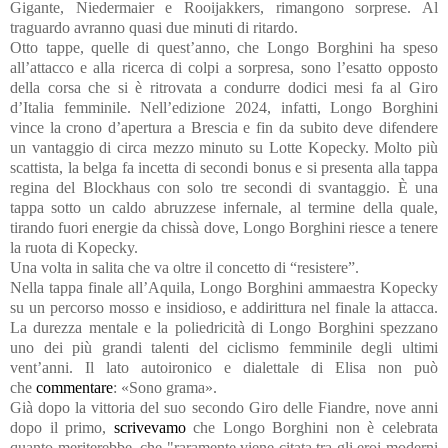
Gigante, Niedermaier e Rooijakkers, rimangono sorprese. Al
traguardo avranno quasi due minuti di ritardo.
Otto tappe, quelle di quest’anno, che Longo Borghini ha speso
all’attacco e alla ricerca di colpi a sorpresa, sono l’esatto opposto
della corsa che si è ritrovata a condurre dodici mesi fa al Giro
d’Italia femminile. Nell’edizione 2024, infatti, Longo Borghini
vince la crono d’apertura a Brescia e fin da subito deve difendere
un vantaggio di circa mezzo minuto su Lotte Kopecky. Molto più
scattista, la belga fa incetta di secondi bonus e si presenta alla tappa
regina del Blockhaus con solo tre secondi di svantaggio. È una
tappa sotto un caldo abruzzese infernale, al termine della quale,
tirando fuori energie da chissà dove, Longo Borghini riesce a tenere
la ruota di Kopecky.
Una volta in salita che va oltre il concetto di “resistere”.
Nella tappa finale all’Aquila, Longo Borghini ammaestra Kopecky
su un percorso mosso e insidioso, e addirittura nel finale la attacca.
La durezza mentale e la poliedricità di Longo Borghini spezzano
uno dei più grandi talenti del ciclismo femminile degli ultimi
vent’anni. Il lato autoironico e dialettale di Elisa non può
che
commentare
: «Sono grama».
Già dopo la vittoria del suo secondo Giro delle Fiandre, nove anni
dopo il primo,
scrivevamo
che Longo Borghini non è celebrata
quanto meriterebbe, che "raramente viene citata tra gli eroi moderni