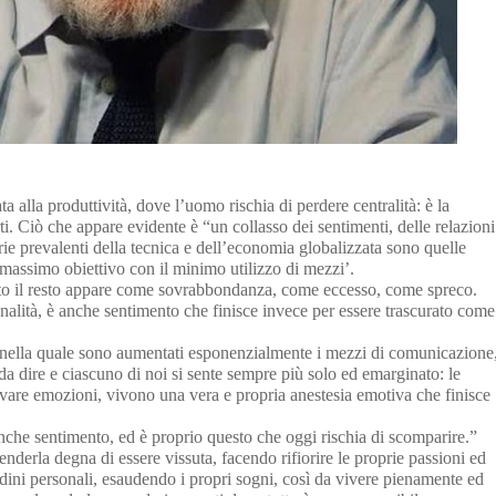
 alla produttività, dove l’uomo rischia di perdere centralità: è la
i. Ciò che appare evidente è “un collasso dei sentimenti, delle relazioni
rie prevalenti della tecnica e dell’economia globalizzata sono quelle
 massimo obiettivo con il minimo utilizzo di mezzi’.
utto il resto appare come sovrabbondanza, come eccesso, come spreco.
lità, è anche sentimento che finisce invece per essere trascurato come
, nella quale sono aumentati esponenzialmente i mezzi di comunicazione
 dire e ciascuno di noi si sente sempre più solo ed emarginato: le
rovare emozioni, vivono una vera e propria anestesia emotiva che finisce
anche sentimento, ed è proprio questo che oggi rischia di scomparire.”
derla degna di essere vissuta, facendo rifiorire le proprie passioni ed
udini personali, esaudendo i propri sogni, così da vivere pienamente ed