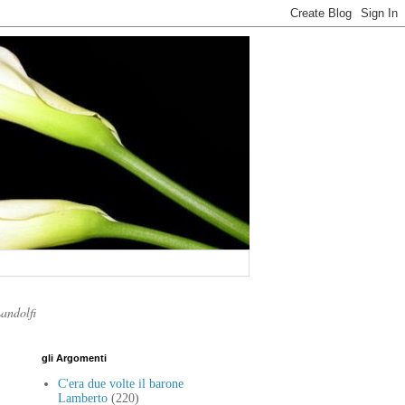
Landolfi
gli Argomenti
C'era due volte il barone
Lamberto
(220)