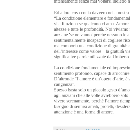
intensamente senza mai voltarsi indietro 
Ed allora cosa conta davvero nella nostra 
“La condizione elementare e fondamentale
vita funziona se qualcuno ci ama. Amore è t
altezze e tutte le profondità. Noi viviam
anziane 'se ne vanno' perché nessuno le a
sentimentalmente incapaci di cogliere riso
ma comporta una condizione di gratuità: 
dell’interesse come valore – la gratuità vi
significative parole utilizzate da Umbert
La condizione fondamentale ed imprescindib
sentimento profondo, capace di arricchire 
D’altronde “l’amore è un’opera d’arte, è s
cangianza”.
Spesso basta solo un piccolo gesto d’amore 
agli anziani che alle volte avrebbero solo
vivere serenamente, perché l’amore riempi
bisogno di sentirsi amati, protetti, desider
attenzione è una forma di amore.