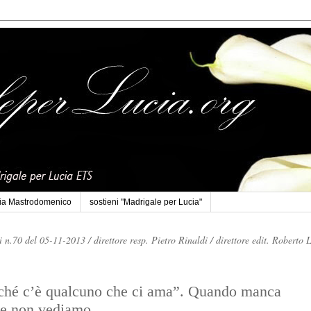
cia Mastrodomenico
sostieni "Madrigale per Lucia"
li n.70 del 05-11-2013 /
direttore resp. Pietro Rinaldi /
direttore edit. Roberto 
nché c’è qualcuno che ci ama”. Quando manca
he non vediamo