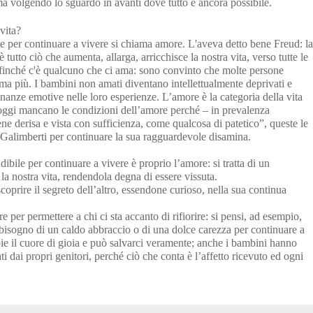
ma volgendo lo sguardo in avanti dove tutto è ancora possibile.
vita?
 per continuare a vivere si chiama amore. L'aveva detto bene Freud: la
utto ciò che aumenta, allarga, arricchisce la nostra vita, verso tutte le
o finché c'è qualcuno che ci ama: sono convinto che molte persone
ma più. I bambini non amati diventano intellettualmente deprivati e
nanze emotive nelle loro esperienze. L’amore è la categoria della vita
oggi mancano le condizioni dell’amore perché – in prevalenza
ene derisa e vista con sufficienza, come qualcosa di patetico”, queste le
o Galimberti per continuare la sua ragguardevole disamina.
ile per continuare a vivere è proprio l’amore: si tratta di un
la nostra vita, rendendola degna di essere vissuta.
coprire il segreto dell’altro, essendone curioso, nella sua continua
per permettere a chi ci sta accanto di rifiorire: si pensi, ad esempio,
 bisogno di un caldo abbraccio o di una dolce carezza per continuare a
e il cuore di gioia e può salvarci veramente; anche i bambini hanno
ati dai propri genitori, perché ciò che conta è l’affetto ricevuto ed ogni