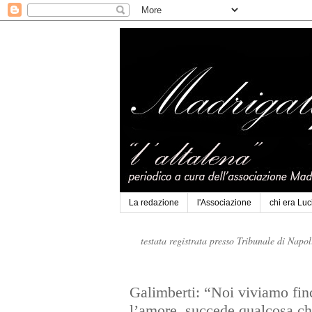
La redazione
l'Associazione
chi era Lu
testata registrata presso Tribunale di Napo
Galimberti: “Noi viviamo fi
l’amore, succede qualcosa c