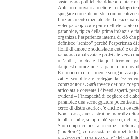
sostengono politici che riducono tutele e
Abbiamo provato a mettere in dialogo teori
spiegare come alcuni stili comunicativi e 
funzionamento mentale che la psicoanalis
voler patologizzare parte dell’elettorato c
paranoide, tipica della prima infanzia e ri
organizza l’esperienza interna di ciò che 
definisce “schizo” perché l’esperienza di 
(fonti di amore e soddisfacimento) e cattivi
vengono canalizzate e proiettate verso un
un’entità, un ideale. Da qui il termine “p
da questa proiezione: la paura di un’inva
È il modo in cui la mente si organizza qua
cattivi semplifica e protegge dall’esperien
contradditoria. Sarà invece definita “depre
articolata e coerente i diversi aspetti, pre
evidenti – l’incapacità di cogliere ed ela
paranoide una sceneggiatura potentissima:
cerco di distruggerlo; c’è anche un ogge
Non a caso, questa struttura narrativa ritor
totalitarismi e, sempre più spesso, nel lin
Studi empirici mostrano come la retorica pi
(“noi/loro”), con accostamenti ripetuti di 
progressiva “moralizzazione” del conflitto.