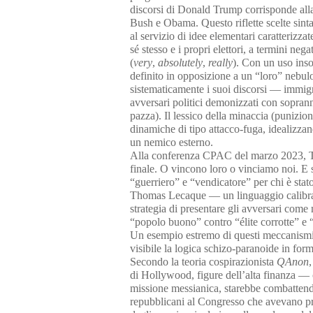
discorsi di Donald Trump corrisponde alla
Bush e Obama. Questo riflette scelte sintat
al servizio di idee elementari caratterizza
sé stesso e i propri elettori, a termini nega
(
very
,
absolutely
,
really
). Con un uso inso
definito in opposizione a un “loro” nebul
sistematicamente i suoi discorsi — immigr
avversari politici demonizzati con sopran
pazza). Il lessico della minaccia (punizion
dinamiche di tipo attacco-fuga, idealizzan
un nemico esterno.
Alla conferenza CPAC del marzo 2023, Trum
finale. O vincono loro o vinciamo noi. E
“guerriero” e “vendicatore” per chi è sta
Thomas Lecaque — un linguaggio calibrato
strategia di presentare gli avversari come 
“popolo buono” contro “élite corrotte” e “
Un esempio estremo di questi meccanismi d
visibile la logica schizo-paranoide in for
Secondo la teoria cospirazionista
QAnon
di Hollywood, figure dell’alta finanza — c
missione messianica, starebbe combattend
repubblicani al Congresso che avevano p