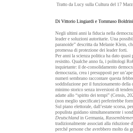
Tratto da Lucy sulla Cultura del 17 Mar
Di Vittorio Lingiardi e Tommaso Boldrin
Negli ultimi anni la fiducia nella democraz
leader e soluzioni autoritarie. Una possibil
paranoide” descritta da Melanie Klein, che
promessa di protezione dei leader forti.
Per anni la scienza politica ha dato quasi
resistito. Qualche anno fa, i politologi 
inquietante: il de-consolidamento democr
democrazia, crea i presupposti per un’aper
numeri sembrano raccontare questa febbre:
soddisfazione per il funzionamento della
minimo storico senza inversioni di tendenza
adatte allo “spirito dei tempi” (Censis, 20
(non meglio specificate) preferirebbe fo
Sul piano elettorale, dall’estate scorsa, pe
populista guidano simultaneamente i sond
Deutschland
in Germania,
Rassemblemen
tradizionalmente associati alla riduzione 
perché persone che avrebbero molto da gua