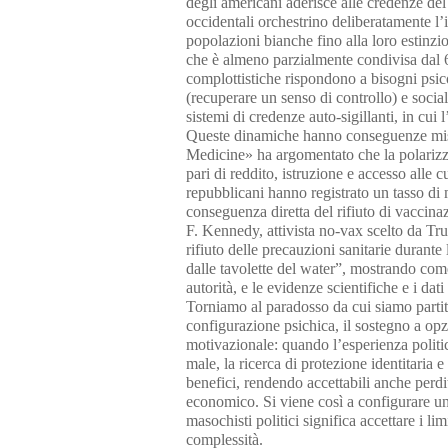
degli americani aderisce alle credenze de
occidentali orchestrino deliberatamente l
popolazioni bianche fino alla loro estinzi
che è almeno parzialmente condivisa dal 6
complottistiche rispondono a bisogni psico
(recuperare un senso di controllo) e soci
sistemi di credenze auto-sigillanti, in cui
Queste dinamiche hanno conseguenze misur
Medicine» ha argomentato che la polarizzaz
pari di reddito, istruzione e accesso alle 
repubblicani hanno registrato un tasso di 
conseguenza diretta del rifiuto di vaccinaz
F. Kennedy, attivista no-vax scelto da Tru
rifiuto delle precauzioni sanitarie duran
dalle tavolette del water”, mostrando com
autorità, e le evidenze scientifiche e i dat
Torniamo al paradosso da cui siamo partiti:
configurazione psichica, il sostegno a op
motivazionale: quando l’esperienza politica
male, la ricerca di protezione identitaria
benefici, rendendo accettabili anche perdi
economico. Si viene così a configurare u
masochisti politici significa accettare i lim
complessità.