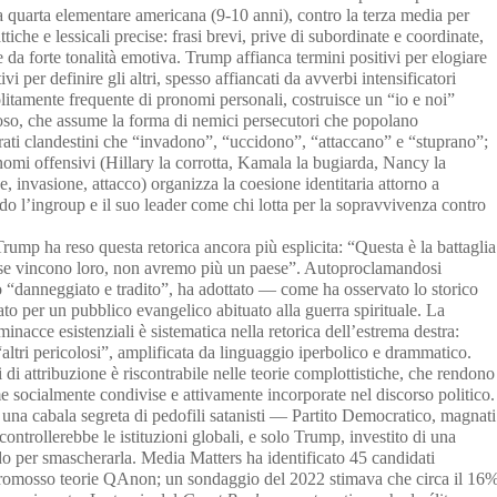
 quarta elementare americana (9-10 anni), contro la terza media per
tiche e lessicali precise: frasi brevi, prive di subordinate e coordinate,
te da forte tonalità emotiva. Trump affianca termini positivi per elogiare
tivi per definire gli altri, spesso affiancati da avverbi intensificatori
litamente frequente di pronomi personali, costruisce un “io e noi”
oso, che assume la forma di nemici persecutori che popolano
ati clandestini che “invadono”, “uccidono”, “attaccano” e “stuprano”;
nomi offensivi (Hillary la corrotta, Kamala la bugiarda, Nancy la
e, invasione, attacco) organizza la coesione identitaria attorno a
do l’ingroup e il suo leader come chi lotta per la sopravvivenza contro
p ha reso questa retorica ancora più esplicita: “Questa è la battaglia
 se vincono loro, non avremo più un paese”. Autoproclamandosi
to “danneggiato e tradito”, ha adottato — come ha osservato lo storico
 per un pubblico evangelico abituato alla guerra spirituale. La
minacce esistenziali è sistematica nella retorica dell’estrema destra:
altri pericolosi”, amplificata da linguaggio iperbolico e drammatico.
i attribuzione è riscontrabile nelle teorie complottistiche, che rendono
me socialmente condivise e attivamente incorporate nel discorso politico.
, una cabala segreta di pedofili satanisti — Partito Democratico, magnati
ontrollerebbe le istituzioni globali, e solo Trump, investito di una
o per smascherarla. Media Matters ha identificato 45 candidati
romosso teorie QAnon; un sondaggio del 2022 stimava che circa il 16