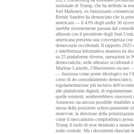
nazionale di Trump, che ha definito la no
Joel Mahoney, ex funzionario commercial
Bernie Sanders ha denunciato che la princi
americani — il 43% degli under 30 riceve 
sarebbe recentemente passata dal controll
allineati con il presidente degli Stati Uni
americana presenta una convergenza con gli
democrazie occidentali. Il rapporto 2025
e interferenza informativa straniera ha d
su 25 piattaforme diverse, operazioni in 90
democratiche, nelle alleanze occidentali e
Marlene Laruelle, l’
Illuminismo oscuro
—
— funziona come ponte ideologico tra l’il
corso di de-consolidamento democratico. 
regolamentazione più incisiva dell’ecosist
alle piattaforme digitali, di regolamentare
quelle esistenti, sembrerebbero muoversi n
Ammesso sia ancora possibile ristabilire un
stessa della posizione schizo-paranoide of
mutevole, la direzione della polarizzazion
come il meccanismo complottistico possa 
Trump il ruolo di eroe destinato a smascher
nodo centrale. Ma i documenti rilasciati 