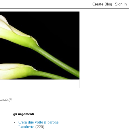
Landolfi
gli Argomenti
C'era due volte il barone
Lamberto
(220)