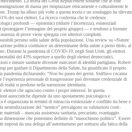
l movimento. La teoria del
Great Replacement
sostiene che le élite
’immigrazione di massa per rimpiazzare etnicamente e culturalmente le
one. Trump ha alluso più volte a questa teoria e un sondaggio ha rilevat
1% dei suoi elettori. La ricerca conferma che le credenze
logici profondi — epistemici (ridurre l’incertezza), esistenziali
ali (proteggere l’immagine del proprio gruppo) — e tendono a formare
 l’assenza di prove viene spiegata con ulteriori complotti.
abili persino sulla salute della popolazione. Una review su «Nature
ione politica costituisce un determinante della salute a pieno titolo, al
cure. Durante la pandemia di COVID-19, negli Stati Uniti, gli elettori
mortalità del 43% superiore a quello degli elettori democratici,
ioni e misure sanitarie divenute marcatori di identità partigiana. Robert
mp per guidare il Dipartimento della Salute, ha giustificato il proprio
te la pandemia dichiarando: “Non ho paura dei germi. Sniffavo cocaina
e l’esperienza personale di trasgressione può diventare credenziale di
i di realtà si perdono nella narrazione identitaria.
 elettori che agiscono contro i propri interessi. In questa
zioni autocratiche dipende da uno spostamento psicologico e
 è organizzata in termini di minaccia esistenziale e conflitto tra bene e
 e la neutralizzazione del “nemico” prevalgono su valutazioni costi–
te materiali – mancata assistenza sanitaria, precariato, svantaggio
na dimensione che potremmo definire di “masochismo politico”. Essere
iti imposti da una delega all’autoritarismo per sottrarsi alla fatica della