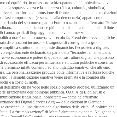
smo ed equilibrio, in un assetto schizo-paranoide l’ambivalenza diventa
venta la sopravvivenza e la sicurezza (fisica, culturale, simbolica).
” diventa una forma di protezione di fronte alla quale tutele e mediazion
 Qualsiasi compromesso (essenziale alla democrazia) appare come
 parlando del suo nuovo partito Futuro nazionale ha affermato: “Esiste
adinanza che non si riconosce più in una dialettica timida, fatta di tinte
alici annacquati, di linguaggi misurati e vie di mezzo.”
litico non è un fatto nuovo. Un secolo fa, Freud descriveva la psiche
minata da emozioni inconsce e bisognosa di consegnarsi a guide
e amplifica strutturalmente queste dinamiche: l’ecosistema digitale. Il
vo esplicitamente dichiarato da parte della “tecnodestra” americana,
arismo
economico e potere di quelle infrastrutture digitali che possono
di eccezionale efficacia per influenzare attitudini politiche e consenso
ne premiano infatti contenuti ad alto ingaggio emotivo, che attivano
ra. La personalizzazione produce bolle informative e rafforza logiche
izzano, la semplificazione emotiva viene premiata e la complessità
ochi e a costo di molti.
tali determina chi ha voce nello spazio pubblico globale, utilizzando un
rte irrazionalità dell’opinione pubblica. Oggi X di Elon Musk è
comunicazione istituzionale, nonostante — come ha affermato
ziatrice del Digital Services Act) — dalle elezioni in Germania,
crescenti” di una distorsione algoritmica della visibilità politica che
o-Putin. La “trumpizzazione” di Meta è altrettanto evidente. Nel gennaio
 Dina Powell McCormick — già vice consigliere per la sicurezza