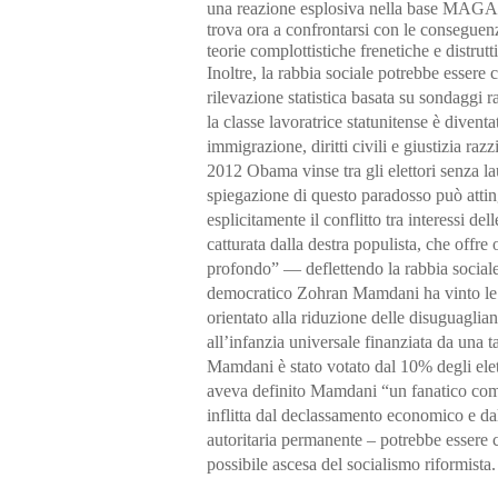
una reazione esplosiva nella base MAGA
trova ora a confrontarsi con le conseguen
teorie complottistiche frenetiche e distrut
Inoltre, la rabbia sociale potrebbe essere
rilevazione statistica basata su sondaggi 
la classe lavoratrice statunitense è divent
immigrazione, diritti civili e giustizia raz
2012 Obama vinse tra gli elettori senza l
spiegazione di questo paradosso può atting
esplicitamente il conflitto tra interessi del
catturata dalla destra populista, che offre o
profondo” — deflettendo la rabbia sociale 
democratico Zohran Mamdani ha vinto le 
orientato alla riduzione delle disuguaglian
all’infanzia universale finanziata da una
Mamdani è stato votato dal 10% degli elet
aveva definito Mamdani “un fanatico comuni
inflitta dal declassamento economico e dalla
autoritaria permanente – potrebbe essere 
possibile ascesa del socialismo riformista.