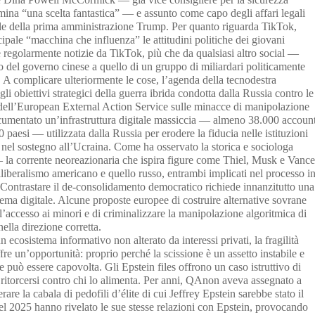
mina “una scelta fantastica” — e assunto come capo degli affari legali
e della prima amministrazione Trump. Per quanto riguarda TikTok,
pale “macchina che influenza” le attitudini politiche dei giovani
regolarmente notizie da TikTok, più che da qualsiasi altro social —
o del governo cinese a quello di un gruppo di miliardari politicamente
ti. A complicare ulteriormente le cose, l’agenda della tecnodestra
 obiettivi strategici della guerra ibrida condotta dalla Russia contro le
 dell’European External Action Service sulle minacce di manipolazione
ocumentato un’infrastruttura digitale massiccia — almeno 38.000 accoun
 paesi — utilizzata dalla Russia per erodere la fiducia nelle istituzioni
 nel sostegno all’Ucraina. Come ha osservato la storica e sociologa
 la corrente neoreazionaria che ispira figure come Thiel, Musk e Vance
liberalismo americano e quello russo, entrambi implicati nel processo i
Contrastare il de-consolidamento democratico richiede innanzitutto una
ema digitale. Alcune proposte europee di costruire alternative sovrane
 l’accesso ai minori e di criminalizzare la manipolazione algoritmica di
ella direzione corretta.
 ecosistema informativo non alterato da interessi privati, la fragilità
fre un’opportunità: proprio perché la scissione è un assetto instabile e
e può essere capovolta. Gli Epstein files offrono un caso istruttivo di
ritorcersi contro chi lo alimenta. Per anni, QAnon aveva assegnato a
are la cabala di pedofili d’élite di cui Jeffrey Epstein sarebbe stato il
nel 2025 hanno rivelato le sue stesse relazioni con Epstein, provocando