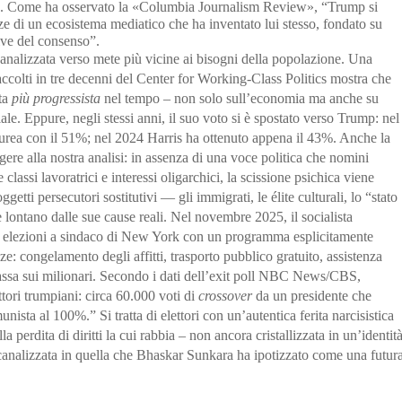
. Come ha osservato la «Columbia Journalism Review», “Trump si
ze di un ecosistema mediatico che ha inventato lui stesso, fondato su
tive del consenso”.
 canalizzata verso mete più vicine ai bisogni della popolazione. Una
raccolti in tre decenni del Center for Working-Class Politics mostra che
ata
più progressista
nel tempo – non solo sull’economia ma anche su
ziale. Eppure, negli stessi anni, il suo voto si è spostato verso Trump: nel
aurea con il 51%; nel 2024 Harris ha ottenuto appena il 43%. Anche la
ere alla nostra analisi: in assenza di una voce politica che nomini
le classi lavoratrici e interessi oligarchici, la scissione psichica viene
ggetti persecutori sostitutivi — gli immigrati, le élite culturali, lo “stato
lontano dalle sue cause reali. Nel novembre 2025, il socialista
elezioni a sindaco di New York con un programma esplicitamente
ze: congelamento degli affitti, trasporto pubblico gratuito, assistenza
 tassa sui milionari. Secondo i dati dell’exit poll NBC News/CBS,
tori trumpiani: circa 60.000 voti di
crossover
da un presidente che
sta al 100%.” Si tratta di elettori con un’autentica ferita narcisistica
 perdita di diritti la cui rabbia – non ancora cristallizzata in un’identit
canalizzata in quella che Bhaskar Sunkara ha ipotizzato come una futur