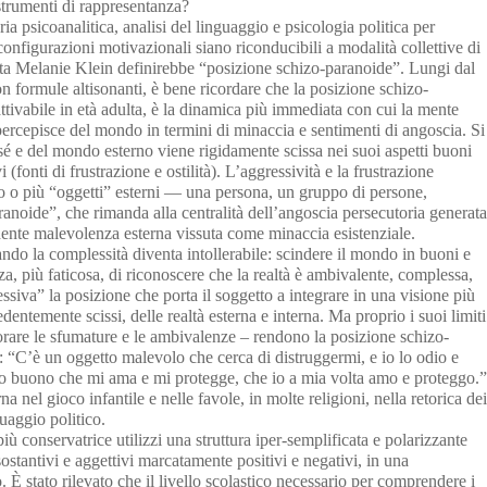
 strumenti di rappresentanza?
a psicoanalitica, analisi del linguaggio e psicologia politica per
configurazioni motivazionali siano riconducibili a modalità collettive di
ta Melanie Klein definirebbe “posizione schizo-paranoide”. Lungi dal
on formule altisonanti, è bene ricordare che la posizione schizo-
attivabile in età adulta, è la dinamica più immediata con cui la mente
percepisce del mondo in termini di minaccia e sentimenti di angoscia. Si
sé e del mondo esterno viene rigidamente scissa nei suoi aspetti buoni
 (fonti di frustrazione e ostilità). L’aggressività e la frustrazione
o o più “oggetti” esterni — una persona, un gruppo di persone,
aranoide”, che rimanda alla centralità dell’angoscia persecutoria generata
dente malevolenza esterna vissuta come minaccia esistenziale.
ndo la complessità diventa intollerabile: scindere il mondo in buoni e
za, più faticosa, di riconoscere che la realtà è ambivalente, complessa,
ssiva” la posizione che porta il soggetto a integrare in una visione più
cedentemente scissi, delle realtà esterna e interna. Ma proprio i suoi limiti
borare le sfumature e le ambivalenze – rendono la posizione schizo-
 “C’è un oggetto malevolo che cerca di distruggermi, e io lo odio e
tto buono che mi ama e mi protegge, che io a mia volta amo e proteggo.”
na nel gioco infantile e nelle favole, in molte religioni, nella retorica dei
guaggio politico.
ù conservatrice utilizzi una struttura iper-semplificata e polarizzante
sostantivi e aggettivi marcatamente positivi e negativi, in una
 È stato rilevato che il livello scolastico necessario per comprendere i