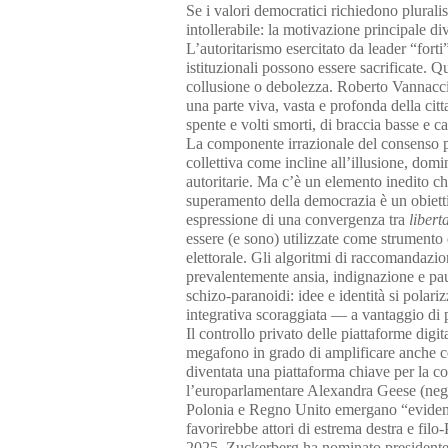
Se i valori democratici richiedono plurali
intollerabile: la motivazione principale di
L’autoritarismo esercitato da leader “forti
istituzionali possono essere sacrificate.
collusione o debolezza. Roberto Vannacci,
una parte viva, vasta e profonda della citt
spente e volti smorti, di braccia basse e c
La componente irrazionale del consenso po
collettiva come incline all’illusione, do
autoritarie. Ma c’è un elemento inedito ch
superamento della democrazia è un obietti
espressione di una convergenza tra
libert
essere (e sono) utilizzate come strumento 
elettorale. Gli algoritmi di raccomandazio
prevalentemente ansia, indignazione e pau
schizo-paranoidi: idee e identità si polar
integrativa scoraggiata — a vantaggio di p
Il controllo privato delle piattaforme digi
megafono in grado di amplificare anche ce
diventata una piattaforma chiave per la 
l’europarlamentare Alexandra Geese (nego
Polonia e Regno Unito emergano “evidenze 
favorirebbe attori di estrema destra e fil
2025, Zuckerberg ha nominato presidente