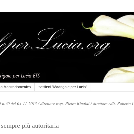
cia Mastrodomenico
sostieni "Madrigale per Lucia"
li n.70 del 05-11-2013 /
direttore resp. Pietro Rinaldi /
direttore edit. Roberto 
sempre più autoritaria