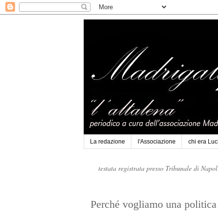
La redazione
l'Associazione
chi era Lu
testata registrata presso Tribunale di Napo
Perché vogliamo una politica 