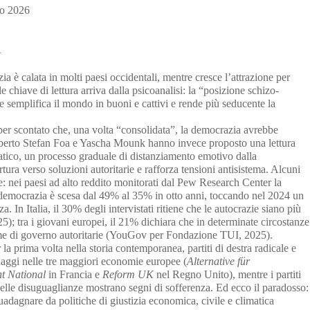
zo 2026
i
ia è calata in molti paesi occidentali, mentre cresce l’attrazione per
e chiave di lettura arriva dalla psicoanalisi: la “posizione schizo-
 semplifica il mondo in buoni e cattivi e rende più seducente la
 per scontato che, una volta “consolidata”, la democrazia avrebbe
Roberto Stefan Foa e Yascha Mounk hanno invece proposto una lettura
atico, un processo graduale di distanziamento emotivo dalla
tura verso soluzioni autoritarie e rafforza tensioni antisistema. Alcuni
 nei paesi ad alto reddito monitorati dal Pew Research Center la
 democrazia è scesa dal 49% al 35% in otto anni, toccando nel 2024 un
. In Italia, il 30% degli intervistati ritiene che le autocrazie siano più
25); tra i giovani europei, il 21% dichiara che in determinate circostanze
rme di governo autoritarie (YouGov per Fondazione TUI, 2025).
r la prima volta nella storia contemporanea, partiti di destra radicale e
aggi nelle tre maggiori economie europee (
Alternative für
t National
in Francia e
Reform UK
nel Regno Unito), mentre i partiti
delle disuguaglianze mostrano segni di sofferenza. Ed ecco il paradosso:
dagnare da politiche di giustizia economica, civile e climatica