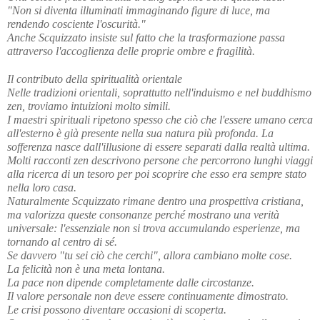
"Non si diventa illuminati immaginando figure di luce, ma 
rendendo cosciente l'oscurità."
Anche Scquizzato insiste sul fatto che la trasformazione passa 
attraverso l'accoglienza delle proprie ombre e fragilità.
Il contributo della spiritualità orientale
Nelle tradizioni orientali, soprattutto nell'induismo e nel buddhismo 
zen, troviamo intuizioni molto simili.
I maestri spirituali ripetono spesso che ciò che l'essere umano cerca 
all'esterno è già presente nella sua natura più profonda. La 
sofferenza nasce dall'illusione di essere separati dalla realtà ultima.
Molti racconti zen descrivono persone che percorrono lunghi viaggi 
alla ricerca di un tesoro per poi scoprire che esso era sempre stato 
nella loro casa.
Naturalmente Scquizzato rimane dentro una prospettiva cristiana, 
ma valorizza queste consonanze perché mostrano una verità 
universale: l'essenziale non si trova accumulando esperienze, ma 
tornando al centro di sé.
Se davvero "tu sei ciò che cerchi", allora cambiano molte cose.
La felicità non è una meta lontana. 
La pace non dipende completamente dalle circostanze. 
Il valore personale non deve essere continuamente dimostrato. 
Le crisi possono diventare occasioni di scoperta. 