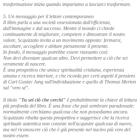
trasformazione inizia quando impariamo a lasciarci trasformare.
5. Un messaggio per il lettore contemporaneo
Il libro parla a una società ossessionata dall'efficienza, 
dall'immagine e dal successo. Mentre il mondo ci chiede 
continuamente di migliorare, competere e dimostrare il nostro 
valore, Scquizzato invita a un movimento opposto: fermarsi, 
ascoltare, accogliere e abitare pienamente il presente. 
In fondo, il messaggio potrebbe essere riassunto così:
Non devi diventare qualcun altro. Devi permettere a ciò che sei 
veramente di nascere.
È una prospettiva che unisce spiritualità cristiana, esperienza 
umana e ricerca interiore, e che ricorda per certi aspetti il pensiero 
di Carl Gustav Jung sull'individuazione e quello di Thomas Merton 
sul "vero sé".
Il titolo 
"Tu sei ciò che cerchi"
 è probabilmente la chiave di lettura 
più profonda del libro. È una frase che può sembrare paradossale: 
normalmente cerchiamo qualcosa che non possediamo ancora. 
Scquizzato ribalta questa prospettiva e suggerisce che la ricerca 
spirituale autentica non consiste nell'acquisire qualcosa di nuovo, 
ma nel riconoscere ciò che è già presente nel nucleo più vero del 
nostro essere.