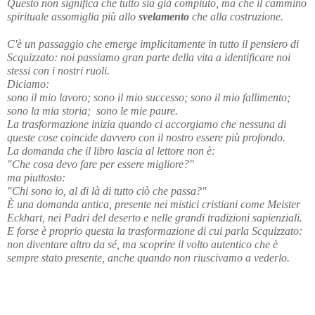
Questo non significa che tutto sia già compiuto, ma che il cammino 
spirituale assomiglia più allo 
svelamento
 che alla costruzione.
C'è un passaggio che emerge implicitamente in tutto il pensiero di 
Scquizzato: noi passiamo gran parte della vita a identificare noi 
stessi con i nostri ruoli.
Diciamo:
sono il mio lavoro; sono il mio successo; sono il mio fallimento; 
sono la mia storia;  sono le mie paure. 
La trasformazione inizia quando ci accorgiamo che nessuna di 
queste cose coincide davvero con il nostro essere più profondo.
La domanda che il libro lascia al lettore non è:
"Che cosa devo fare per essere migliore?"
ma piuttosto:
"Chi sono io, al di là di tutto ciò che passa?"
È una domanda antica, presente nei mistici cristiani come Meister 
Eckhart, nei Padri del deserto e nelle grandi tradizioni sapienziali. 
E forse è proprio questa la trasformazione di cui parla Scquizzato: 
non diventare altro da sé, ma scoprire il volto autentico che è 
sempre stato presente, anche quando non riuscivamo a vederlo. 