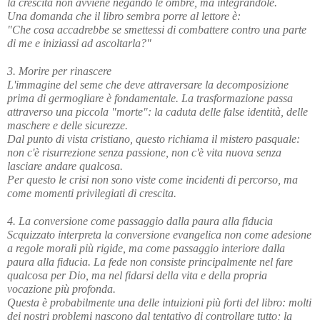
la crescita non avviene negando le ombre, ma integrandole.
Una domanda che il libro sembra porre al lettore è:
"Che cosa accadrebbe se smettessi di combattere contro una parte 
di me e iniziassi ad ascoltarla?"
3. Morire per rinascere
L'immagine del seme che deve attraversare la decomposizione 
prima di germogliare è fondamentale. La trasformazione passa 
attraverso una piccola "morte": la caduta delle false identità, delle 
maschere e delle sicurezze. 
Dal punto di vista cristiano, questo richiama il mistero pasquale: 
non c'è risurrezione senza passione, non c'è vita nuova senza 
lasciare andare qualcosa.
Per questo le crisi non sono viste come incidenti di percorso, ma 
come momenti privilegiati di crescita.
4. La conversione come passaggio dalla paura alla fiducia
Scquizzato interpreta la conversione evangelica non come adesione 
a regole morali più rigide, ma come passaggio interiore dalla 
paura alla fiducia. La fede non consiste principalmente nel fare 
qualcosa per Dio, ma nel fidarsi della vita e della propria 
vocazione più profonda. 
Questa è probabilmente una delle intuizioni più forti del libro: molti 
dei nostri problemi nascono dal tentativo di controllare tutto; la 