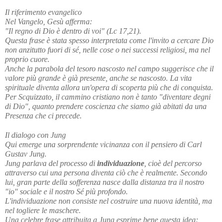
Il riferimento evangelico
Nel Vangelo, Gesù afferma:
"Il regno di Dio è dentro di voi" (Lc 17,21).
Questa frase è stata spesso interpretata come l'invito a cercare Dio 
non anzitutto fuori di sé, nelle cose o nei successi religiosi, ma nel 
proprio cuore.
Anche la parabola del tesoro nascosto nel campo suggerisce che il 
valore più grande è già presente, anche se nascosto. La vita 
spirituale diventa allora un'opera di scoperta più che di conquista.
Per Scquizzato, il cammino cristiano non è tanto "diventare degni 
di Dio", quanto prendere coscienza che siamo già abitati da una 
Presenza che ci precede.
Il dialogo con Jung
Qui emerge una sorprendente vicinanza con il pensiero di Carl 
Gustav Jung.
Jung parlava del processo di 
individuazione
, cioè del percorso 
attraverso cui una persona diventa ciò che è realmente. Secondo 
lui, gran parte della sofferenza nasce dalla distanza tra il nostro 
"io" sociale e il nostro Sé più profondo.
L'individuazione non consiste nel costruire una nuova identità, ma 
nel togliere le maschere.
Una celebre frase attribuita a Jung esprime bene questa idea: